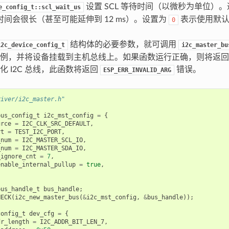
设置 SCL 等待时间（以微秒为单位）
e_config_t::scl_wait_us
间会很长（甚至可能延伸到 12 ms）。设置为
表示使用默认
0
结构体的必要参数，就可调用
i2c_device_config_t
i2c_master_bu
设备实例，并将设备挂载到主机总线上。如果函数运行正确，则将返回一
化 I2C 总线，此函数将返回
错误。
ESP_ERR_INVALID_ARG
river/i2c_master.h"
bus_config_t
i2c_mst_config
=
{
urce
=
I2C_CLK_SRC_DEFAULT
,
rt
=
TEST_I2C_PORT
,
_num
=
I2C_MASTER_SCL_IO
,
_num
=
I2C_MASTER_SDA_IO
,
_ignore_cnt
=
7
,
enable_internal_pullup
=
true
,
bus_handle_t
bus_handle
;
HECK
(
i2c_new_master_bus
(
&
i2c_mst_config
,
&
bus_handle
));
config_t
dev_cfg
=
{
dr_length
=
I2C_ADDR_BIT_LEN_7
,