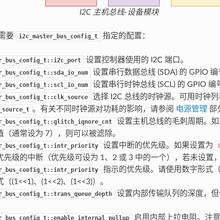
I2C 主机总线-设备模块
线需要
指定的配置：
i2c_master_bus_config_t
设置控制器使用的 I2C 端口。
r_bus_config_t::i2c_port
设置串行数据总线 (SDA) 的 GPIO 
r_bus_config_t::sda_io_num
设置串行时钟总线 (SCL) 的 GPIO 
r_bus_config_t::scl_io_num
选择 I2C 总线的时钟源。可用时钟
r_bus_config_t::clk_source
。有关不同时钟源对功耗的影响，请参阅
电源管理
部
_source_t
设置主机总线的毛刺周期。如
r_bus_config_t::glitch_ignore_cnt
值（通常设为 7），则可以被滤除。
设置中断的优先级。如果设置为
r_bus_config_t::intr_priority
先级的中断（优先级可设为 1、2 或 3 中的一个），若未设置
指示的优先级。请使用数字形式（
r_bus_config_t::intr_priority
(1<<1)、(1<<2)、(1<<3)）。
设置内部传输队列的深度，但
r_bus_config_t::trans_queue_depth
启用内部上拉电阻。注意
r_bus_config_t::enable_internal_pullup