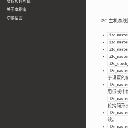
版权和许可证
关于本指南
切换语言
I2C 主机总
i2c_maste
i2c_maste
i2c_maste
i2c_maste
i2c_clock
i2c_maste
于设置的
i2c_maste
用低或中优
i2c_maste
位掩码形式（
i2c_maste
效。
i2c_maste