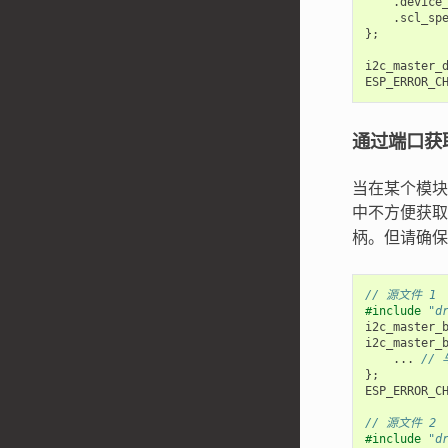
.
device
.
scl_sp
};
i2c_master_
ESP_ERROR_C
通过端口获取
当在某个模块
中不方便获
柄。但请确保
// 源文件 1
#include
"d
i2c_master_
i2c_master_
...
//
};
ESP_ERROR_C
// 源文件 2
#include
"d