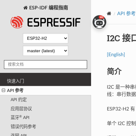
ESP-IDF 编程指南
API 参考
I2C 接
[English]
简介
快速入门
I2C 是一
API 参考
线：串行数据线
API 约定
应用层协议
ESP32-H2
®
蓝牙
API
单个 I2C
错误代码参考
连网 API