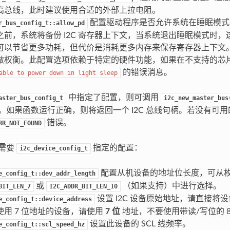
高总线，此时建议使用合适的外部上拉电阻。
配置驱动程序是否允许系统在睡眠模式
r_bus_config_t::allow_pd
之前，系统将备份 I2C 寄存器上下文，当系统退出睡眠模式时
可以节省更多功耗，但代价是消耗更多内存来保存寄存器上下文
做权衡。此配置选项依赖于特定的硬件功能，如果在不支持的芯
的错误消息。
able
to
power
down
in
light
sleep
中指定了配置，则可调用
aster_bus_config_t
i2c_new_master_bus
线。如果函数运行正确，则将返回一个 I2C 总线句柄。若没有可用的
错误。
RR_NOT_FOUND
备需要
指定的配置：
i2c_device_config_t
配置从机设备的地址位长度，可从
e_config_t::dev_addr_length
或
（如果支持）中进行选择。
BIT_LEN_7
I2C_ADDR_BIT_LEN_10
设置 I2C 设备原始地址，请直接将
e_config_t::device_address
使用 7 位地址的设备，请使用
7 位
地址，不要使用带读/写位的 8
设置此设备的 SCL 线频率。
e_config_t::scl_speed_hz