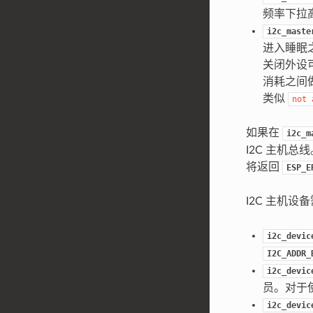
频率下拉
i2c_maste
进入睡眠
关闭外设
消耗之间
类似
not
如果在
i2c_m
I2C 主机总
将返回
ESP_E
I2C 主机设
i2c_devic
I2C_ADDR_
i2c_devic
员。对于
i2c_devic