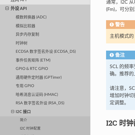
通常，I2C 从
外设 API
(Fm)，可分别达
模数转换器 (ADC)
警告
模拟比较器
异步内存复制
主机模式的 S
时钟树
ECDSA 数字签名外设 (ECDSA_DS)
备注
事件任务矩阵 (ETM)
SCL 的
GPIO & RTC GPIO
确。推荐的上
通用硬件定时器 (GPTimer)
专用 GPIO
请注意，S
哈希消息认证码 (HMAC)
增加时钟切换
定调整。
RSA 数字签名外设 (RSA_DS)
I2C 接口
I2C 时
简介
I2C 时钟配置