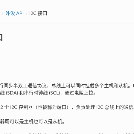
外设 API
I2C 接口
口
种串行同步半双工通信协议，总线上可以同时挂载多个主机和从机。I
 (SDA) 和串行时钟线 (SCL)，通过电阻上拉。
 有 2 个 I2C 控制器（也被称为端口），负责处理 I2C 总线上的通
 控制器既可以是主机也可以是从机。