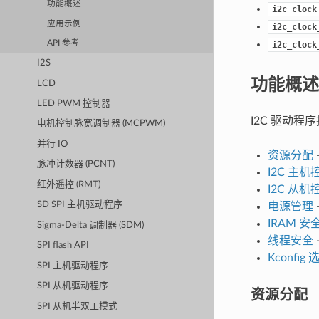
功能概述
i2c_clock
应用示例
i2c_clock
API 参考
i2c_clock
I2S
功能概述
LCD
LED PWM 控制器
I2C 驱动程
电机控制脉宽调制器 (MCPWM)
并行 IO
资源分配
脉冲计数器 (PCNT)
I2C 主机
红外遥控 (RMT)
I2C 从机
SD SPI 主机驱动程序
电源管理
IRAM 安
Sigma-Delta 调制器 (SDM)
线程安全
SPI flash API
Kconfig 
SPI 主机驱动程序
SPI 从机驱动程序
资源分配
SPI 从机半双工模式