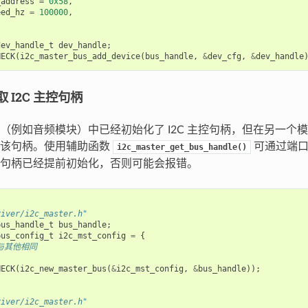
_address
=
0x58
,
eed_hz
=
100000
,
dev_handle_t
dev_handle
;
HECK
(
i2c_master_bus_add_device
(
bus_handle
,
&
dev_cfg
,
&
dev_handle
 I2C 主控句柄
（例如音频模块）中已经初始化了 I2C 主控句柄，但在另一个
取该句柄。使用辅助函数
可通过端口
i2c_master_get_bus_handle()
句柄已经提前初始化，否则可能会报错。
river/i2c_master.h"
bus_handle_t
bus_handle
;
bus_config_t
i2c_mst_config
=
{
 与其他相同
HECK
(
i2c_new_master_bus
(
&
i2c_mst_config
,
&
bus_handle
));
river/i2c_master.h"