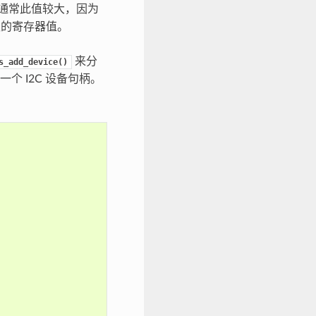
。通常此值较大，因为
的寄存器值。
来分
s_add_device()
个 I2C 设备句柄。