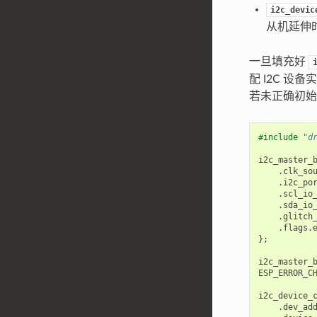
i2c_devic
从机延伸时
一旦填充好
配 I2C 
若未正确初始
#include
"d
i2c_master_
.
clk_so
.
i2c_po
.
scl_io
.
sda_io
.
glitch
.
flags
.
};
i2c_master_
ESP_ERROR_C
i2c_device_
.
dev_ad