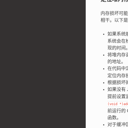
内存损坏可能
相干。以下是
如果系统
系统会在
现的时间
将堆内存
的地址。
在代码中
定位内存
根据损坏
如果没有
提前设置
(void
*)ad
前运行的 
函数。
对于缓冲