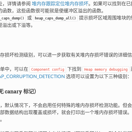
址，详情请参阅
堆内存跟踪定位堆内存损坏
。如果可以找到在已
的函数，这些函数很可能就是使缓冲区溢出的函数。
或
提示损坏区域周围堆块的
_caps_dump()
heap_caps_dump_all()
经溢出或下溢等。
存损坏检测级别，可以进一步获取有关堆内存损坏错误的详细信
菜单中，可以在
下找到
Component
config
Heap
memory
debugging
AP_CORRUPTION_DETECTION
选项可以设置为以下三种级别：
canary 标记）
，默认情况下，不会启用任何特殊的堆内存损坏检测功能。但会
部数据结构出现覆盖或损坏，就会打印出一个堆内存损坏错误。
。