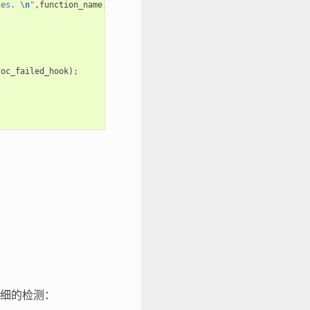
ies. 
\n
"
,
function_name
,
requested_size
,
caps
);
loc_failed_hook
);
细的检测：