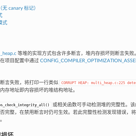
 canary 标记）
式
模式
i_heap.c
等堆的实现方式包含许多断言，堆内存损坏则断言失败
保在项目配置中通过
CONFIG_COMPILER_OPTIMIZATION_ASSE
性断言失败，将打印一行类似
CORRUPT
HEAP:
multi_heap.c:225
dete
内存地址即内容损坏的堆结构地址。
或相关函数可手动检测堆的完整性。该
ps_check_integrity_all()
否完整，在禁用断言时仍可生效。若此完整性检测发现错误，将
。
存损坏