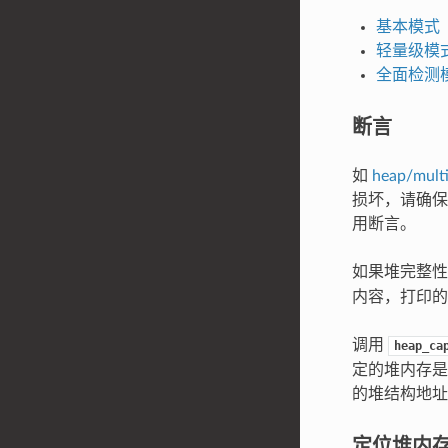
基本模式（无
轻量级模
全面检测
断言
如
heap/mult
损坏，请确
用断言。
如果堆完整
内容，打印的
调用
heap_ca
定的堆内存是
的堆结构地址
定位堆内