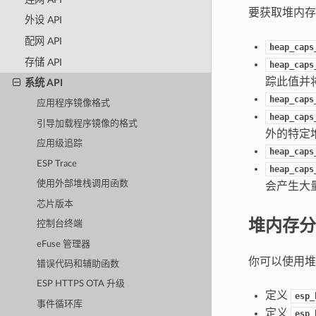
要获取堆内存
外设 API
配网 API
heap_caps
存储 API
heap_caps
踪此值并
系统 API
heap_caps
应用程序镜像格式
heap_caps
引导加载程序镜像的格式
外的特定
应用级追踪
heap_caps
ESP Trace
heap_caps
使用外部堆栈调用函数
会产生大
芯片版本
堆内存分
控制台终端
eFuse 管理器
你可以使用堆
错误代码和辅助函数
ESP HTTPS OTA 升级
定义
esp_
事件循环库
定义
esp_