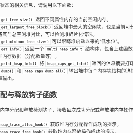
状态的相关信息，请调用以下函数：
返回不同属性内存的当前空闲内存。
_get_free_size()
返回堆中最大的空闲块，也是当前可
_get_largest_free_block()
将其与总空闲堆对比，可以检测堆碎片化情况。
可以跟踪堆启动以来的“低水位”。
_get_minimum_free_size()
返回一个
结构体，包含上述函数
_get_info()
multi_heap_info_t
堆内存数据（分配数量等）。
将
返回的信息摘要打
_print_heap_info()
heap_caps_get_info()
和
输出堆中每个内存块结构的详
_dump()
heap_caps_dump_all()
量输出。
配与释放钩子函数
内存分配和释放检测钩子，接收每次成功分配或释放堆内存操作
获取堆内存分配操作成功的提示。
heap_trace_alloc_hook()
获取堆内存释放操作成功的提示。
heap_trace_free_hook()