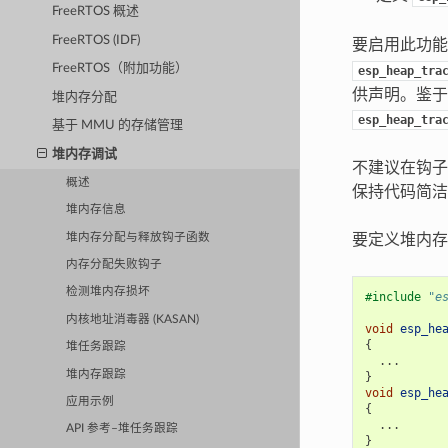
FreeRTOS 概述
FreeRTOS (IDF)
要启用此功
FreeRTOS（附加功能）
esp_heap_tra
供声明。鉴于
堆内存分配
esp_heap_tra
基于 MMU 的存储管理
堆内存调试
不建议在钩子
概述
保持代码简洁
堆内存信息
堆内存分配与释放钩子函数
要定义堆内存
内存分配失败钩子
检测堆内存损坏
#include
"e
内核地址消毒器 (KASAN)
void
esp_he
{
堆任务跟踪
...
堆内存跟踪
}
void
esp_he
应用示例
{
...
API 参考–堆任务跟踪
}