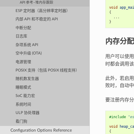
API 参考–堆内存跟踪
void
app_ma
ESP 定时器（高分辨率定时器）
{
...
内部 API 和不稳定的 API
}
中断分配
日志库
内存分配
杂项系统 API
空中升级 (OTA)
用户可以使
电源管理
时都会调用该
POSIX 支持（包括 POSIX 线程支持）
此外，若启
随机数发生器
败时，自动中
睡眠模式
SoC 能力宏
要注册内存分
系统时间
ULP 协处理器
#include
"e
看门狗
void
heap_c
Configuration Options Reference
{