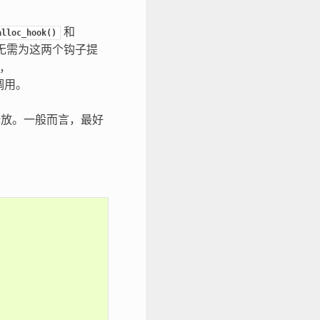
和
alloc_hook()
无需为这两个钩子提
，
中调用。
释放。一般而言，最好