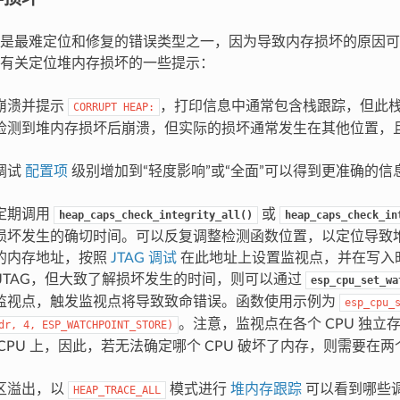
是最难定位和修复的错误类型之一，因为导致内存损坏的原因可
有关定位堆内存损坏的一些提示：
崩溃并提示
，打印信息中通常包含栈跟踪，但此
CORRUPT
HEAP:
检测到堆内存损坏后崩溃，但实际的损坏通常发生在其他位置，
。
调试
配置项
级别增加到“轻度影响”或“全面”可以得到更准确的
定期调用
或
heap_caps_check_integrity_all()
heap_caps_check_in
损坏发生的确切时间。可以反复调整检测函数位置，以定位导致
的内存地址，按照
JTAG 调试
在此地址上设置监视点，并在写入时使
 JTAG，但大致了解损坏发生的时间，则可以通过
esp_cpu_set_wa
监视点，触发监视点将导致致命错误。函数使用示例为
esp_cpu_
。注意，监视点在各个 CPU 独立
dr,
4,
ESP_WATCHPOINT_STORE)
CPU 上，因此，若无法确定哪个 CPU 破坏了内存，则需要在两个
区溢出，以
模式进行
堆内存跟踪
可以看到哪些
HEAP_TRACE_ALL