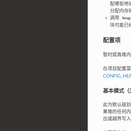
配哪些地
分配内存
调用
heap
块可能已
配置项
暂时提高堆内
在项目配置
CONFIG_HE
基本模式（无 
此为默认级别
果堆的任何内
出或越界写入