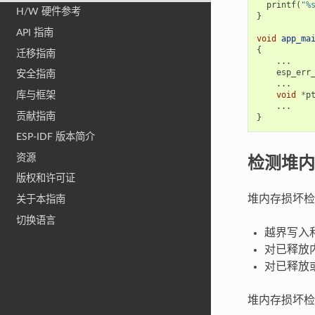
printf
(
"%
H/W 硬件参考
}
API 指南
void
app_ma
{
迁移指南
...
esp_err
安全指南
...
void
*
p
库与框架
...
贡献指南
}
ESP-IDF 版本简介
检测堆内
资源
版权和许可证
堆内存损坏检
关于本指南
切换语言
越界写入
对已释放
对已释放
堆内存损坏检