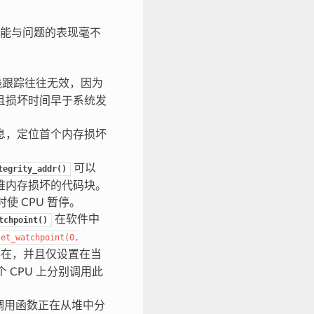
能与问题的表现毫不
栈跟踪往往无效，因为
且损坏时间早于系统发
信息，定位首个内存损坏
可以
tegrity_addr()
堆内存损坏的代码块。
 CPU 暂停。
在软件中
tchpoint()
set_watchpoint(0,
存在，并且仅设置在当
 CPU 上分别调用此
调用函数正在从堆中分