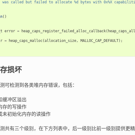
s was called but failed to allocate %d bytes with 0x%X capabilit
in
()
_t
error
=
heap_caps_register_failed_alloc_callback
(
heap_caps_al
tr
=
heap_caps_malloc
(
allocation_size
,
MALLOC_CAP_DEFAULT
);
存损坏
测可检测到各类堆内存错误，包括：
和缓冲区溢出
内存的写操作
或未初始化内存的读操作
测共有三个级别，在下方列表中，后一级别比前一级别提供更精