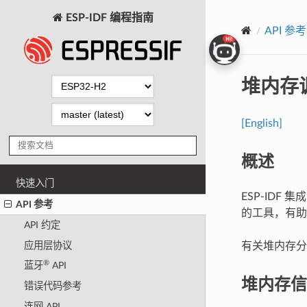
ESP-IDF 编程指南
API 参考
堆内存
[English]
概述
快速入门
ESP-IDF 
API 参考
的工具，有助
API 约定
应用层协议
有关堆内存
®
蓝牙
API
堆内存信
错误代码参考
连网 API