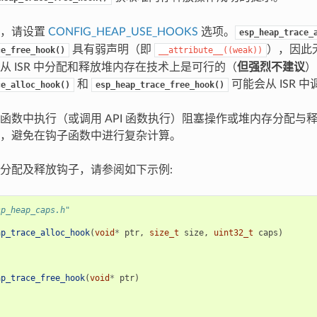
能，请设置
CONFIG_HEAP_USE_HOOKS
选项。
esp_heap_trace_
具有弱声明（即
），因此
ce_free_hook()
__attribute__((weak))
从 ISR 中分配和释放堆内存在技术上是可行的（
但强烈不建议
）
和
可能会从 ISR 
ce_alloc_hook()
esp_heap_trace_free_hook()
函数中执行（或调用 API 函数执行）阻塞操作或堆内存分配与
，避免在钩子函数中进行复杂计算。
分配及释放钩子，请参阅如下示例:
sp_heap_caps.h"
ap_trace_alloc_hook
(
void
*
ptr
,
size_t
size
,
uint32_t
caps
)
ap_trace_free_hook
(
void
*
ptr
)