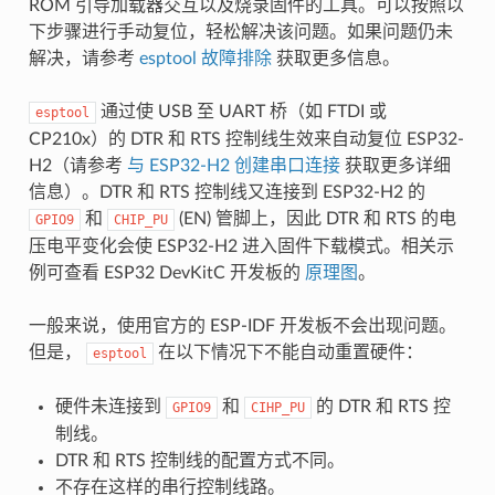
ROM 引导加载器交互以及烧录固件的工具。可以按照以
下步骤进行手动复位，轻松解决该问题。如果问题仍未
解决，请参考
esptool 故障排除
获取更多信息。
通过使 USB 至 UART 桥（如 FTDI 或
esptool
CP210x）的 DTR 和 RTS 控制线生效来自动复位 ESP32-
H2（请参考
与 ESP32-H2 创建串口连接
获取更多详细
信息）。DTR 和 RTS 控制线又连接到 ESP32-H2 的
和
(EN) 管脚上，因此 DTR 和 RTS 的电
GPIO9
CHIP_PU
压电平变化会使 ESP32-H2 进入固件下载模式。相关示
例可查看 ESP32 DevKitC 开发板的
原理图
。
一般来说，使用官方的 ESP-IDF 开发板不会出现问题。
但是，
在以下情况下不能自动重置硬件：
esptool
硬件未连接到
和
的 DTR 和 RTS 控
GPIO9
CIHP_PU
制线。
DTR 和 RTS 控制线的配置方式不同。
不存在这样的串行控制线路。