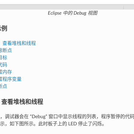
Eclipse 中的 Debug 视图
示例
，查看堆栈和线程
除断点
目标
代码
置内存
置程序变量
断点
，查看堆栈和线程
，调试器会在 “Debug” 窗口中显示线程的列表，程序暂停的
示，如下图所示。此时板子上的 LED 停止了闪烁。