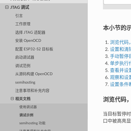
JTAG 调试
引言
工作原理
本小节的
选择 JTAG 适配器
安装 OpenOCD
浏览代码
设置和清
配置 ESP32-S2 目标板
手动暂停
启动调试器
单步执行
调试范例
查看并设
从源码构建 OpenOCD
观察和设
semihosting
设置条件
注意事项和补充内容
浏览代码
相关文档
使用调试器
当目标暂停时
调试示例
口中被高亮显
semihosting 功能