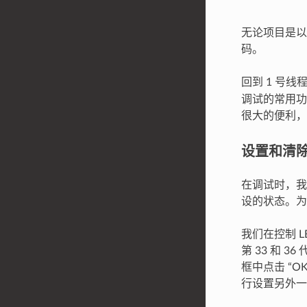
无论项目是以
码。
回到 1 号线
调试的常用功
很大的便利，
设置和清
在调试时，我
设的状态。为
我们在控制 
第 33 和 3
框中点击 “
行设置另外一