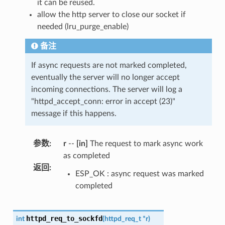
it can be reused.
allow the http server to close our socket if
needed (lru_purge_enable)
备注
If async requests are not marked completed,
eventually the server will no longer accept
incoming connections. The server will log a
"httpd_accept_conn: error in accept (23)"
message if this happens.
参数
:
r
--
[in]
The request to mark async work
as completed
返回
:
ESP_OK : async request was marked
completed
httpd_req_to_sockfd
int
(
httpd_req_t
*
r
)