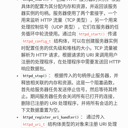
具体的配置为其分配内存和资源，并返回该服务
器实例的句柄。服务器使用了两个套接字，一个
用来监听 HTTP 流量（TCP 类型），另一个用来
处理控制信号（UDP 类型），它们在服务器的任
务循环中轮流使用。通过向
传递
httpd_start()
结构体，可以在创建服务器实例
httpd_config_t
时配置任务的优先级和堆栈的大小。TCP 流量被
解析为 HTTP 请求，根据请求的 URI 来调用用户
注册的处理程序，在处理程序中需要发送回 HTTP
响应数据包。
： 根据传入的句柄停止服务器，并
httpd_stop()
释放相关联的内存和资源。这是一个阻塞函数，
首先给服务器任务发送停止信号，然后等待其终
止。期间服务器任务会关闭所有已打开的连接，
删除已注册的 URI 处理程序，并将所有会话的上
下文数据重置为空。
： 通过传入
httpd_register_uri_handler()
结构体类型的对象来注册 URI 处理
httpd_uri_t