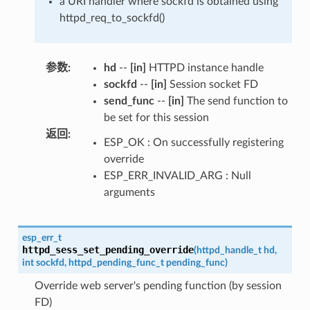
a URI handler where sockfd is obtained using
httpd_req_to_sockfd()
参数
:
hd
--
[in]
HTTPD instance handle
sockfd
--
[in]
Session socket FD
send_func
--
[in]
The send function to
be set for this session
返回
:
ESP_OK : On successfully registering
override
ESP_ERR_INVALID_ARG : Null
arguments
esp_err_t
httpd_sess_set_pending_override
(
httpd_handle_t
hd
,
int
sockfd
,
httpd_pending_func_t
pending_func
)
Override web server's pending function (by session
FD)