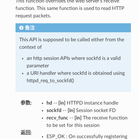
This function overrides the web server's receive
function. This same function is used to read HTTP
request packets.
备注
This API is supposed to be called either from the
context of
an http session APIs where sockfd is a valid
parameter
a URI handler where sockfd is obtained using
httpd_req_to_sockfd()
参数
:
hd
--
[in]
HTTPD instance handle
sockfd
--
[in]
Session socket FD
recv_func
--
[in]
The receive function
to be set for this session
返回
:
ESP_OK : On successfully registering