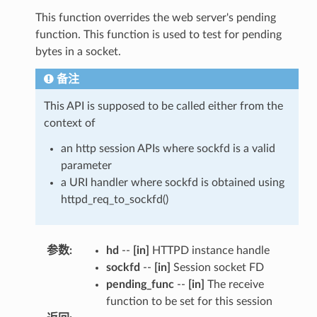
This function overrides the web server's pending
function. This function is used to test for pending
bytes in a socket.
备注
This API is supposed to be called either from the
context of
an http session APIs where sockfd is a valid
parameter
a URI handler where sockfd is obtained using
httpd_req_to_sockfd()
参数
:
hd
--
[in]
HTTPD instance handle
sockfd
--
[in]
Session socket FD
pending_func
--
[in]
The receive
function to be set for this session