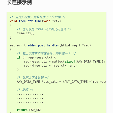
长连接示例
/* 自定义函数，用来释放上下文数据 */
void
free_ctx_func
(
void
*
ctx
)
{
/* 也可以是 free 以外的代码逻辑 */
free
(
ctx
);
}
esp_err_t
adder_post_handler
(
httpd_req_t
*
req
)
{
/* 若上下文中不存在会话，则新建一个 */
if
(
!
req
->
sess_ctx
)
{
req
->
sess_ctx
=
malloc
(
sizeof
(
ANY_DATA_TYPE
));
/
req
->
free_ctx
=
free_ctx_func
;
/
}
/* 访问上下文数据 */
ANY_DATA_TYPE
*
ctx_data
=
(
ANY_DATA_TYPE
*
)
req
->
sess_c
/* 响应 */
...............
...............
...............
return
ESP_OK
;