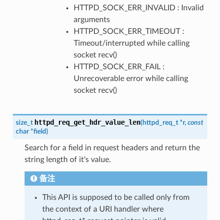
HTTPD_SOCK_ERR_INVALID : Invalid
arguments
HTTPD_SOCK_ERR_TIMEOUT :
Timeout/interrupted while calling
socket recv()
HTTPD_SOCK_ERR_FAIL :
Unrecoverable error while calling
socket recv()
httpd_req_get_hdr_value_len
size_t
(
httpd_req_t
*
r
,
const
char
*
field
)
Search for a field in request headers and return the
string length of it's value.
备注
This API is supposed to be called only from
the context of a URI handler where