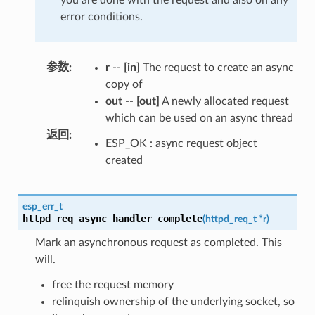
error conditions.
参数
:
r
--
[in]
The request to create an async
copy of
out
--
[out]
A newly allocated request
which can be used on an async thread
返回
:
ESP_OK : async request object
created
esp_err_t
httpd_req_async_handler_complete
(
httpd_req_t
*
r
)
Mark an asynchronous request as completed. This
will.
free the request memory
relinquish ownership of the underlying socket, so