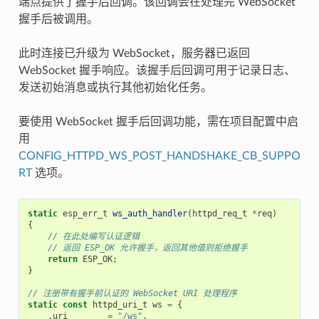
端点提供了握手后回调。该回调会在处理完 WebSocket
握手后被调用。
此时连接已升级为 WebSocket，服务器已返回
WebSocket 握手响应。该握手后回调可用于记录日志、
发送初始消息或执行其他初始化任务。
要使用 WebSocket 握手后回调功能，需在项目配置中启
用
CONFIG_HTTPD_WS_POST_HANDSHAKE_CB_SUPPO
RT
选项。
static
esp_err_t
ws_auth_handler
(
httpd_req_t
*
req
)
{
// 在此处编写认证逻辑
// 返回 ESP_OK 允许握手，返回其他值则拒绝握手
return
ESP_OK
;
}
// 注册带有握手前认证的 WebSocket URI 处理程序
static
const
httpd_uri_t
ws
=
{
.
uri
=
"/ws"
,