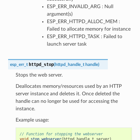
ESP_ERR_INVALID_ARG : Null
argument(s)
ESP_ERR_HTTPD_ALLOC_MEM :
Failed to allocate memory for instance
ESP_ERR_HTTPD_TASK : Failed to
launch server task
httpd_stop
esp_err_t
(
httpd_handle_t
handle
)
Stops the web server.
Deallocates memory/resources used by an HTTP
server instance and deletes it. Once deleted the
handle can no longer be used for accessing the
instance.
Example usage:
// Function for stopping the webserver
void
stop_webserver
(
httpd_handle_t
server
)