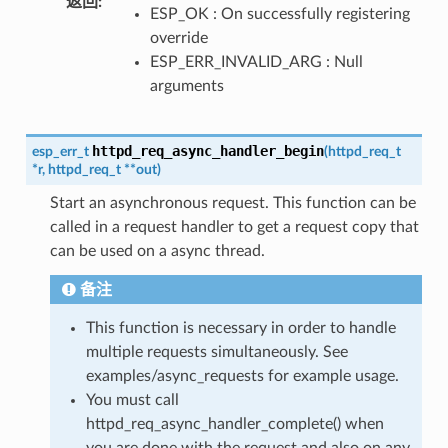
返回
:
ESP_OK : On successfully registering
override
ESP_ERR_INVALID_ARG : Null
arguments
httpd_req_async_handler_begin
esp_err_t
(
httpd_req_t
*
r
,
httpd_req_t
*
*
out
)
Start an asynchronous request. This function can be
called in a request handler to get a request copy that
can be used on a async thread.
备注
This function is necessary in order to handle
multiple requests simultaneously. See
examples/async_requests for example usage.
You must call
httpd_req_async_handler_complete() when
you are done with the request and also on any