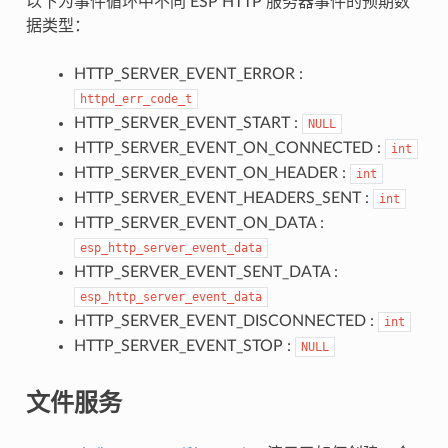
以下为事件循环中不同 ESP HTTP 服务器事件的预期数
据类型：
HTTP_SERVER_EVENT_ERROR :
httpd_err_code_t
HTTP_SERVER_EVENT_START :
NULL
HTTP_SERVER_EVENT_ON_CONNECTED :
int
HTTP_SERVER_EVENT_ON_HEADER :
int
HTTP_SERVER_EVENT_HEADERS_SENT :
int
HTTP_SERVER_EVENT_ON_DATA :
esp_http_server_event_data
HTTP_SERVER_EVENT_SENT_DATA :
esp_http_server_event_data
HTTP_SERVER_EVENT_DISCONNECTED :
int
HTTP_SERVER_EVENT_STOP :
NULL
文件服务