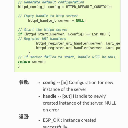
// Generate default configuration
httpd_config_t
config
=
HTTPD_DEFAULT_CONFIG
();
// Empty handle to http_server
httpd_handle_t
server
=
NULL
;
// Start the httpd server
if
(
httpd_start
(
&
server
,
&
config
)
==
ESP_OK
)
{
// Register URI handlers
httpd_register_uri_handler
(
server
,
&
uri_get
);
httpd_register_uri_handler
(
server
,
&
uri_post
);
}
// If server failed to start, handle will be NULL
return
server
;
}
参数
:
config
--
[in]
Configuration for new
instance of the server
handle
--
[out]
Handle to newly
created instance of the server. NULL
on error
返回
:
ESP_OK : Instance created
successfully