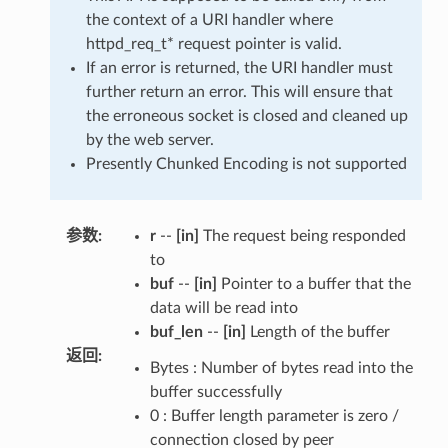
the context of a URI handler where
httpd_req_t* request pointer is valid.
If an error is returned, the URI handler must
further return an error. This will ensure that
the erroneous socket is closed and cleaned up
by the web server.
Presently Chunked Encoding is not supported
参数
:
r
--
[in]
The request being responded
to
buf
--
[in]
Pointer to a buffer that the
data will be read into
buf_len
--
[in]
Length of the buffer
返回
:
Bytes : Number of bytes read into the
buffer successfully
0 : Buffer length parameter is zero /
connection closed by peer