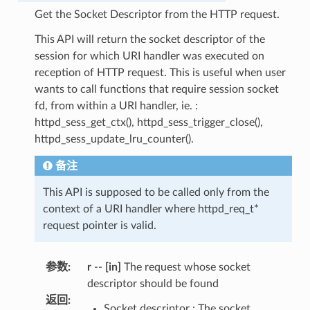
Get the Socket Descriptor from the HTTP request.
This API will return the socket descriptor of the
session for which URI handler was executed on
reception of HTTP request. This is useful when user
wants to call functions that require session socket
fd, from within a URI handler, ie. :
httpd_sess_get_ctx(), httpd_sess_trigger_close(),
httpd_sess_update_lru_counter().
备注
This API is supposed to be called only from the
context of a URI handler where httpd_req_t*
request pointer is valid.
参数
:
r
--
[in]
The request whose socket
descriptor should be found
返回
:
Socket descriptor : The socket