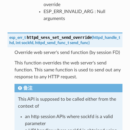
override
ESP_ERR_INVALID_ARG : Null
arguments
httpd_sess_set_send_override
esp_err_t
(
httpd_handle_t
hd
,
int
sockfd
,
httpd_send_func_t
send_func
)
Override web server's send function (by session FD)
This function overrides the web server's send
function. This same function is used to send out any
response to any HTTP request.
备注
This API is supposed to be called either from the
context of
an http session APIs where sockfd is a valid
parameter