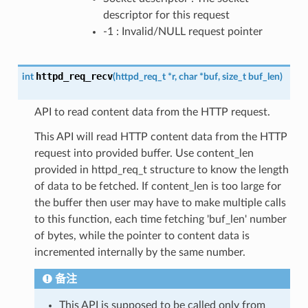
descriptor for this request
-1 : Invalid/NULL request pointer
httpd_req_recv
int
(
httpd_req_t
*
r
,
char
*
buf
,
size_t
buf_len
)
API to read content data from the HTTP request.
This API will read HTTP content data from the HTTP
request into provided buffer. Use content_len
provided in httpd_req_t structure to know the length
of data to be fetched. If content_len is too large for
the buffer then user may have to make multiple calls
to this function, each time fetching 'buf_len' number
of bytes, while the pointer to content data is
incremented internally by the same number.
备注
This API is supposed to be called only from