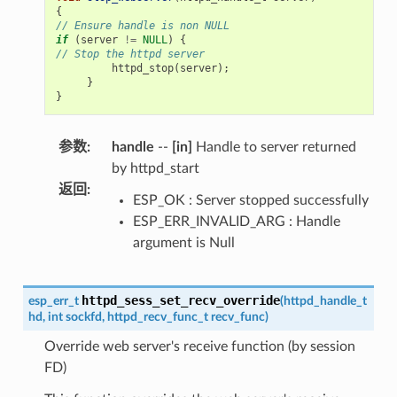
{
// Ensure handle is non NULL
if
(
server
!=
NULL
)
{
// Stop the httpd server
httpd_stop
(
server
);
}
}
参数
:
handle
--
[in]
Handle to server returned
by httpd_start
返回
:
ESP_OK : Server stopped successfully
ESP_ERR_INVALID_ARG : Handle
argument is Null
httpd_sess_set_recv_override
esp_err_t
(
httpd_handle_t
hd
,
int
sockfd
,
httpd_recv_func_t
recv_func
)
Override web server's receive function (by session
FD)