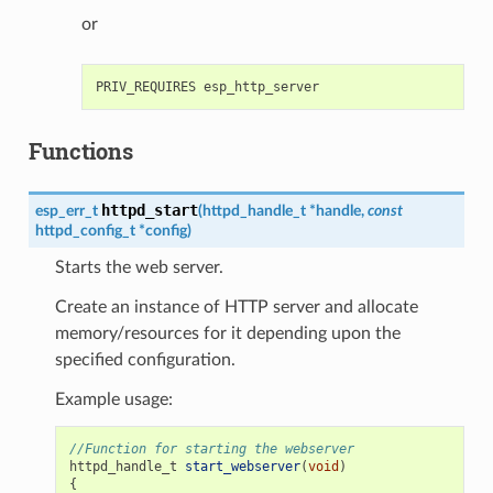
or
Functions
httpd_start
esp_err_t
(
httpd_handle_t
*
handle
,
const
httpd_config_t
*
config
)
Starts the web server.
Create an instance of HTTP server and allocate
memory/resources for it depending upon the
specified configuration.
Example usage:
//Function for starting the webserver
httpd_handle_t
start_webserver
(
void
)
{