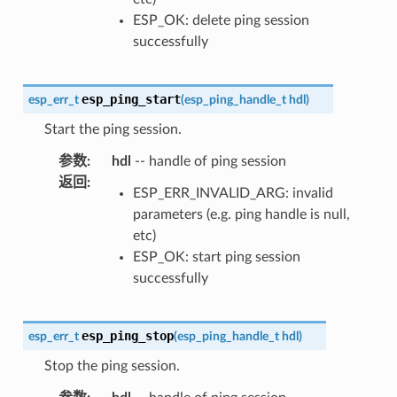
ESP_OK: delete ping session
successfully
esp_ping_start
esp_err_t
(
esp_ping_handle_t
hdl
)
Start the ping session.
参数
:
hdl
-- handle of ping session
返回
:
ESP_ERR_INVALID_ARG: invalid
parameters (e.g. ping handle is null,
etc)
ESP_OK: start ping session
successfully
esp_ping_stop
esp_err_t
(
esp_ping_handle_t
hdl
)
Stop the ping session.