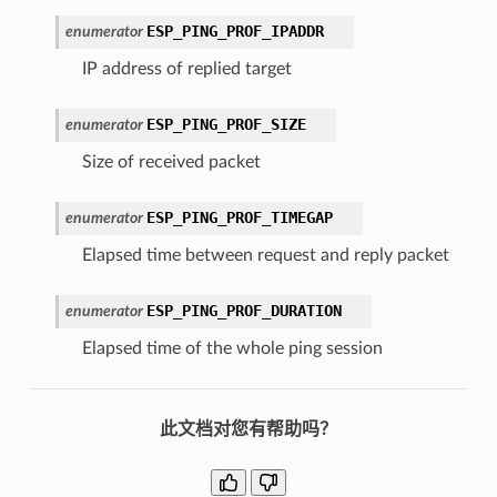
ESP_PING_PROF_IPADDR
enumerator
IP address of replied target
ESP_PING_PROF_SIZE
enumerator
Size of received packet
ESP_PING_PROF_TIMEGAP
enumerator
Elapsed time between request and reply packet
ESP_PING_PROF_DURATION
enumerator
Elapsed time of the whole ping session
此文档对您有帮助吗？