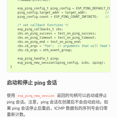
esp_ping_config_t
ping_config
=
ESP_PING_DEFAULT_CONFI
ping_config
.
target_addr
=
target_addr
;
// tar
ping_config
.
count
=
ESP_PING_COUNT_INFINITE
;
// pin
/* set callback functions */
esp_ping_callbacks_t
cbs
;
cbs
.
on_ping_success
=
test_on_ping_success
;
cbs
.
on_ping_timeout
=
test_on_ping_timeout
;
cbs
.
on_ping_end
=
test_on_ping_end
;
cbs
.
cb_args
=
"foo"
;
// arguments that will feed to a
cbs
.
cb_args
=
eth_event_group
;
esp_ping_handle_t
ping
;
esp_ping_new_session
(
&
ping_config
,
&
cbs
,
&
ping
);
}
启动和停止 ping 会话
使用
返回的句柄可以启动或停止
esp_ping_new_session
ping 会话。注意，ping 会话在创建后不会自动启动。如
果 ping 会话停止后重启，ICMP 数据包的序列号会归零
重新计数。