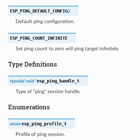
ESP_PING_DEFAULT_CONFIG
(
)
Default ping configuration.
ESP_PING_COUNT_INFINITE
Set ping count to zero will ping target infinitely
Type Definitions
esp_ping_handle_t
typedef
void
*
Type of "ping" session handle.
Enumerations
esp_ping_profile_t
enum
Profile of ping session.