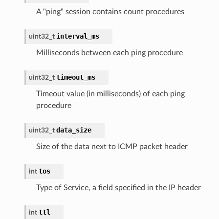
A "ping" session contains count procedures
interval_ms
uint32_t
Milliseconds between each ping procedure
timeout_ms
uint32_t
Timeout value (in milliseconds) of each ping
procedure
data_size
uint32_t
Size of the data next to ICMP packet header
tos
int
Type of Service, a field specified in the IP header
ttl
int