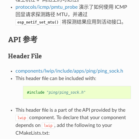
protocols/icmp/pmtu_probe
演示了如何使用 ICMP
回显请求探测路径 MTU，并通过
将探测结果应用到活动接口。
esp_netif_set_mtu()
API 参考
Header File
components/lwip/include/apps/ping/ping_sock.h
This header file can be included with:
#include
"ping/ping_sock.h"
This header file is a part of the API provided by the
component. To declare that your component
lwip
depends on
, add the following to your
lwip
CMakeLists.txt: