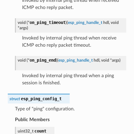
Invoked by internal ping thread when received
ICMP echo reply packet.
on_ping_timeout
void
(
*
)
(
esp_ping_handle_t
hdl
,
void
*
args
)
Invoked by internal ping thread when receive
ICMP echo reply packet timeout.
on_ping_end
void
(
*
)
(
esp_ping_handle_t
hdl
,
void
*
args
)
Invoked by internal ping thread when a ping
session is finished.
esp_ping_config_t
struct
Type of "ping" configuration.
Public Members
count
uint32_t