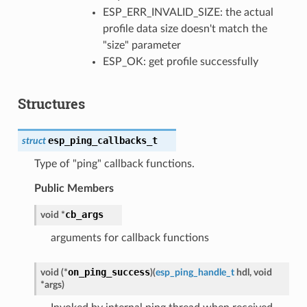
ESP_ERR_INVALID_SIZE: the actual
profile data size doesn't match the
"size" parameter
ESP_OK: get profile successfully
Structures
esp_ping_callbacks_t
struct
Type of "ping" callback functions.
Public Members
cb_args
void
*
arguments for callback functions
on_ping_success
void
(
*
)
(
esp_ping_handle_t
hdl
,
void
*
args
)