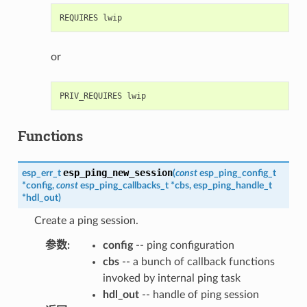
or
Functions
esp_ping_new_session
esp_err_t
(
const
esp_ping_config_t
*
config
,
const
esp_ping_callbacks_t
*
cbs
,
esp_ping_handle_t
*
hdl_out
)
Create a ping session.
参数
:
config
-- ping configuration
cbs
-- a bunch of callback functions
invoked by internal ping task
hdl_out
-- handle of ping session