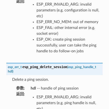
返回
:
ESP_ERR_INVALID_ARG: invalid
parameters (e.g. configuration is null,
etc)
ESP_ERR_NO_MEM: out of memory
ESP_FAIL: other internal error (e.g.
socket error)
ESP_OK: create ping session
successfully, user can take the ping
handle to do follow-on jobs
esp_ping_delete_session
esp_err_t
(
esp_ping_handle_t
hdl
)
Delete a ping session.
参数
:
hdl
-- handle of ping session
返回
:
ESP_ERR_INVALID_ARG: invalid
parameters (e.g. ping handle is null,
etc)