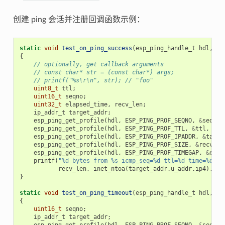
创建 ping 会话并注册回调函数示例：
static
void
test_on_ping_success
(
esp_ping_handle_t
hdl
,
vo
{
// optionally, get callback arguments
// const char* str = (const char*) args;
// printf("%s\r\n", str); // "foo"
uint8_t
ttl
;
uint16_t
seqno
;
uint32_t
elapsed_time
,
recv_len
;
ip_addr_t
target_addr
;
esp_ping_get_profile
(
hdl
,
ESP_PING_PROF_SEQNO
,
&
seqno
,
esp_ping_get_profile
(
hdl
,
ESP_PING_PROF_TTL
,
&
ttl
,
siz
esp_ping_get_profile
(
hdl
,
ESP_PING_PROF_IPADDR
,
&
targe
esp_ping_get_profile
(
hdl
,
ESP_PING_PROF_SIZE
,
&
recv_le
esp_ping_get_profile
(
hdl
,
ESP_PING_PROF_TIMEGAP
,
&
elap
printf
(
"%d bytes from %s icmp_seq=%d ttl=%d time=%d ms
recv_len
,
inet_ntoa
(
target_addr
.
u_addr
.
ip4
),
se
}
static
void
test_on_ping_timeout
(
esp_ping_handle_t
hdl
,
vo
{
uint16_t
seqno
;
ip_addr_t
target_addr
;
esp_ping_get_profile
(
hdl
,
ESP_PING_PROF_SEQNO
,
&
seqno
,