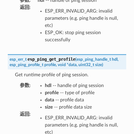
参数
:
hdl
-- handle of ping session
返回
:
ESP_ERR_INVALID_ARG: invalid
parameters (e.g. ping handle is null,
etc)
ESP_OK: stop ping session
successfully
esp_ping_get_profile
esp_err_t
(
esp_ping_handle_t
hdl
,
esp_ping_profile_t
profile
,
void
*
data
,
uint32_t
size
)
Get runtime profile of ping session.
参数
:
hdl
-- handle of ping session
profile
-- type of profile
data
-- profile data
size
-- profile data size
返回
:
ESP_ERR_INVALID_ARG: invalid
parameters (e.g. ping handle is null,
etc)