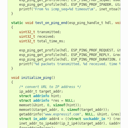
esp_ping_get_profile
(
hdl
,
ESP_PING_PROF_IPADDR
,
&
targe
printf
(
"From %s icmp_seq=%d timeout
\n
"
,
inet_ntoa
(
targ
}
static
void
test_on_ping_end
(
esp_ping_handle_t
hdl
,
void
*
{
uint32_t
transmitted
;
uint32_t
received
;
uint32_t
total_time_ms
;
esp_ping_get_profile
(
hdl
,
ESP_PING_PROF_REQUEST
,
&
tran
esp_ping_get_profile
(
hdl
,
ESP_PING_PROF_REPLY
,
&
receiv
esp_ping_get_profile
(
hdl
,
ESP_PING_PROF_DURATION
,
&
tot
printf
(
"%d packets transmitted, %d received, time %dms
}
void
initialize_ping
()
{
/* convert URL to IP address */
ip_addr_t
target_addr
;
struct
addrinfo
hint
;
struct
addrinfo
*
res
=
NULL
;
memset
(
&
hint
,
0
,
sizeof
(
hint
));
memset
(
&
target_addr
,
0
,
sizeof
(
target_addr
));
getaddrinfo
(
"www.espressif.com"
,
NULL
,
&
hint
,
&
res
);
struct
in_addr
addr4
=
((
struct
sockaddr_in
*
)
(
res
->
a
inet_addr_to_ip4addr
(
ip_2_ip4
(
&
target_addr
),
&
addr4
);
freeaddrinfo
(
res
);