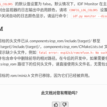
的默认值设置为 false。默认情况下，IDF Monitor
G_COLORS
制台监视器的日志输出中启用颜色，请将
设置
CONFIG_LOG_COLORS
or 中关闭自动的日志颜色显示，请运行命令：
idf.py
monitor
--dis
M
目标的头文件已从
components/esp_rom/include/{target}/
移至
target}/include/{target}/
，
components/esp_rom/CMakeLists.txt
提示缺少头文件，例如
fatal
error:
esp32s3/rom/efuse.h:
No
suc
件包含命令中删除前导的相对路径。在今后的开发中，如果需要
s/esp_rom
路径下的任何头文件，请直接使用头文件名，无需包
。
目标的
rom/miniz.h
文件已移除，因为它们已经被弃用。
此文档对您有帮助吗？