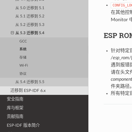
CONFIG_LO
从 5.0 迁移到 5.1
在其他控
从 5.1 迁移到 5.2
Monit
从 5.2 迁移到 5.3
ESP RO
从 5.3 迁移到 5.4
GCC
系统
针对特定
/esp_rom/{
存储
遇到报错
Wi-Fi
请在头文
协议
component
从 5.4 迁移到 5.5
件夹路径
迁移到 ESP-IDF 6.x
所有特定
安全指南
库与框架
贡献指南
ESP-IDF 版本简介