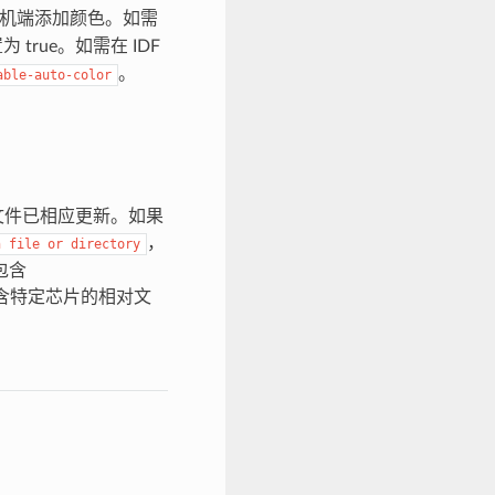
 在主机端添加颜色。如需
为 true。如需在 IDF
。
able-auto-color
文件已相应更新。如果
，
h
file
or
directory
包含
含特定芯片的相对文