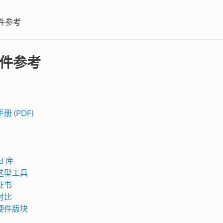
硬件参考
硬件参考
 (PDF)
d 库
选型工具
证书
对比
硬件版块