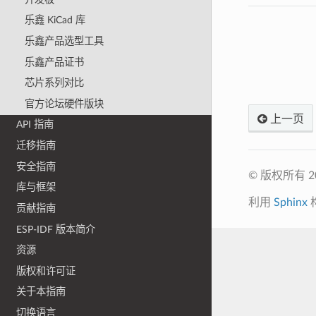
乐鑫 KiCad 库
乐鑫产品选型工具
乐鑫产品证书
芯片系列对比
官方论坛硬件版块
上一页
API 指南
迁移指南
安全指南
© 版权所有 
库与框架
利用
Sphinx
贡献指南
ESP-IDF 版本简介
资源
版权和许可证
关于本指南
切换语言