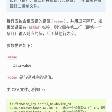
它列（键），这些列将被视为元数据，而不会编译进
最终二进制文件。
每行应包含相应键的键值 (
) ，并用逗号隔开。如
value
果某键带有
标签，则仅需在第二行（即第一个
REPEAT
条目）输入对应的值，后面其他行为空。
参数描述如下：
value
Data value
是与键对应的键值。
value
主 CSV 文件示例如下:
id,firmware_key,serial_no,device_no

1,1a2b3c4d5e6faabb,A1,101 <-- 对应一个设备实体（在 CSV 
2,1a2b3c4d5e6fccdd,,102   <-- 对应一个设备实体
