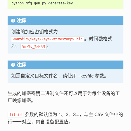
python
mfg_gen
.
py
generate
-
key
注解
创建的加密密钥格式为
。时间戳格式
<outdir>/keys/keys-<timestamp>.bin
为：
。
%m-%d_%H-%M
注解
如需自定义目标文件名，请使用 –keyfile 参数。
生成的加密密钥二进制文件还可以用于为每个设备的工
厂映像加密。
参数的默认值为 1、2、3…，与主 CSV 文件中的
fileid
行一一对应，内含设备配置值。