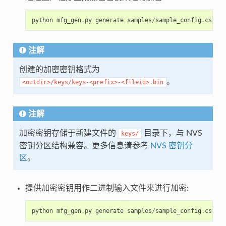
python
mfg_gen
.
py
generate
samples
/
sample_config
.
csv
sa
注解
创建的加密密钥格式为
。
<outdir>/keys/keys-<prefix>-<fileid>.bin
注解
加密密钥存储于新建文件的
目录下，与 NVS
keys/
密钥分区结构兼容。更多信息请参考
NVS 密钥分
区
。
提供加密密钥用作二进制输入文件来进行加密:
python
mfg_gen
.
py
generate
samples
/
sample_config
.
csv
sa