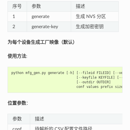
序号
参数
描述
1
generate
生成 NVS 分区
2
generate-key
生成加密密钥
为每个设备生成工厂映像（默认）
使用方法
:
python
mfg_gen
.
py
generate
[
-
h
]
[
--
fileid
FILEID
]
[
--
versi
[
--
keyfile
KEYFILE
]
[
--
inp
[
--
outdir
OUTDIR
]
conf
values
prefix
size
位置参数
：
参数
描述
conf
待解析的 CSV 配置文件路径