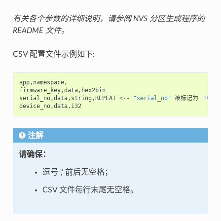
有关各个参数的详细说明，请参阅 NVS 分区生成程序的
README 文件。
CSV 配置文件示例如下:
app
,
namespace
,
firmware_key
,
data
,
hex2bin
serial_no
,
data
,
string
,
REPEAT
<--
"serial_no"
被标记为
"REPE
device_no
,
data
,
i32
注解
请确保：
逗号 ‘,’ 前后无空格；
CSV 文件每行末尾无空格。