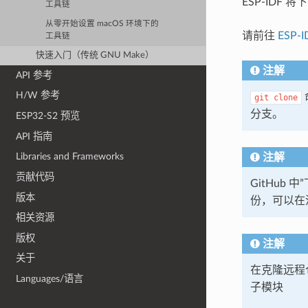
ESP-IDF 
工具链
从零开始设置 macOS 环境下的
请前往
ESP-
工具链
快速入门（传统 GNU Make）
注解
API 参考
H/W 参考
git
clone
分支。
ESP32-S2 预览
API 指南
Libraries and Frameworks
注解
贡献代码
GitHub 
版本
份，可以在没
相关资源
版权
注解
关于
在克隆远程
Languages/语言
子模块