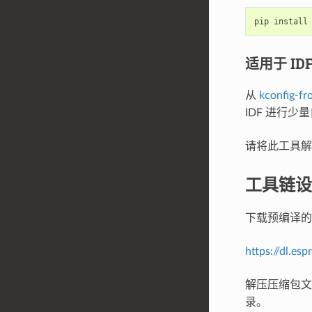
pip
install
适用于 IDF
从
kconfig-fr
IDF 进行少
请将此工具
工具链设
下载预编译的 
https://dl.es
解压压缩包
录。