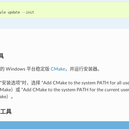
ule
update
--
init
具
 Windows 平台稳定版
CMake
，并运行安装器。
选项”时，选择 “Add CMake to the system PATH for all
e）或 “Add CMake to the system PATH for the curre
ake）。
译工具