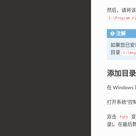
然后，请将
C:\Program
F
注解
如果您已安装
目录
C:\msy
添加目录
在 Windo
打开系统“控制
双击
变
Path
录)。在最后