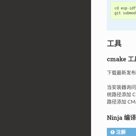
cd
esp
-
idf
git
submod
工具
cmake 工
下载最新发布的
当安装器询问“安装
统路径添加 CMak
路径添加 CM
Ninja 编
注解