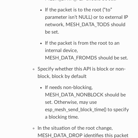
If the packet is to the root (“to”
parameter isn’t NULL) or to external IP
network, MESH_DATA_TODS should
be set.
If the packet is from the root to an
internal device,
MESH_DATA_FROMDS should be set.
Specify whether this API is block or non-
block, block by default
If needs non-blocking,
MESH_DATA_NONBLOCK should be
set. Otherwise, may use
esp_mesh_send_block_time() to specify
a blocking time.
In the situation of the root change,
MESH_DATA_DROP identifies this packet