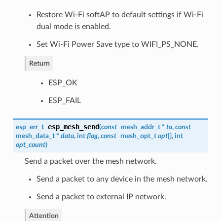
Restore Wi-Fi softAP to default settings if Wi-Fi
dual mode is enabled.
Set Wi-Fi Power Save type to WIFI_PS_NONE.
Return
ESP_OK
ESP_FAIL
esp_mesh_send
esp_err_t
(
const
mesh_addr_t
*
to
,
const
mesh_data_t
*
data
, int
flag
,
const
mesh_opt_t
opt
[], int
opt_count
)
Send a packet over the mesh network.
Send a packet to any device in the mesh network.
Send a packet to external IP network.
Attention