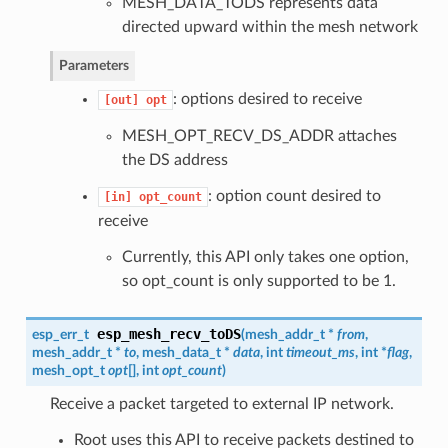
MESH_DATA_TODS represents data
directed upward within the mesh network
Parameters
: options desired to receive
[out]
opt
MESH_OPT_RECV_DS_ADDR attaches
the DS address
: option count desired to
[in]
opt_count
receive
Currently, this API only takes one option,
so opt_count is only supported to be 1.
esp_mesh_recv_toDS
esp_err_t
(
mesh_addr_t
*
from
,
mesh_addr_t
*
to
,
mesh_data_t
*
data
, int
timeout_ms
, int *
flag
,
mesh_opt_t
opt
[], int
opt_count
)
Receive a packet targeted to external IP network.
Root uses this API to receive packets destined to