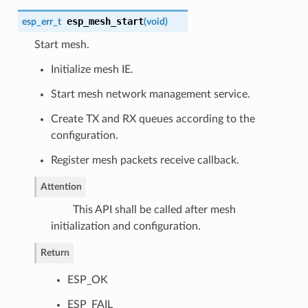
esp_mesh_start
esp_err_t
(
void
)
Start mesh.
Initialize mesh IE.
Start mesh network management service.
Create TX and RX queues according to the
configuration.
Register mesh packets receive callback.
Attention
This API shall be called after mesh
initialization and configuration.
Return
ESP_OK
ESP_FAIL