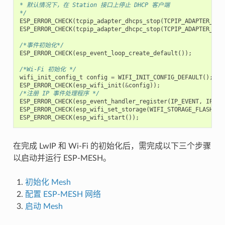
* 默认情况下，在 Station 接口上停止 DHCP 客户端
*/
ESP_ERROR_CHECK
(
tcpip_adapter_dhcps_stop
(
TCPIP_ADAPTER_IF_
ESP_ERROR_CHECK
(
tcpip_adapter_dhcpc_stop
(
TCPIP_ADAPTER_IF_
/*事件初始化*/
ESP_ERROR_CHECK
(
esp_event_loop_create_default
());
/*Wi-Fi 初始化 */
wifi_init_config_t
config
=
WIFI_INIT_CONFIG_DEFAULT
();
ESP_ERROR_CHECK
(
esp_wifi_init
(
&
config
));
/*注册 IP 事件处理程序 */
ESP_ERROR_CHECK
(
esp_event_handler_register
(
IP_EVENT
,
IP_EV
ESP_ERROR_CHECK
(
esp_wifi_set_storage
(
WIFI_STORAGE_FLASH
));
ESP_ERROR_CHECK
(
esp_wifi_start
());
在完成 LwIP 和 Wi-Fi 的初始化后，需完成以下三个步骤
以启动并运行 ESP-MESH。
初始化 Mesh
配置 ESP-MESH 网络
启动 Mesh