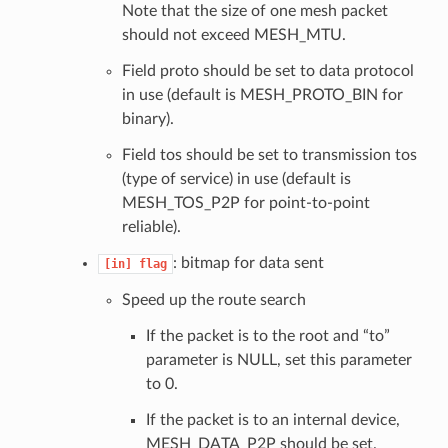
Note that the size of one mesh packet
should not exceed MESH_MTU.
Field proto should be set to data protocol
in use (default is MESH_PROTO_BIN for
binary).
Field tos should be set to transmission tos
(type of service) in use (default is
MESH_TOS_P2P for point-to-point
reliable).
: bitmap for data sent
[in]
flag
Speed up the route search
If the packet is to the root and “to”
parameter is NULL, set this parameter
to 0.
If the packet is to an internal device,
MESH_DATA_P2P should be set.