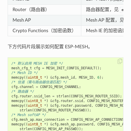
Router（路由器）
路由器配置，见
mesh
Mesh AP
Mesh AP 配置，见
m
Crypto Functions（加密函数）
Mesh IE 的加密函数
下方代码片段展示如何配置 ESP-MESH。
/* 默认启用 MESH IE 加密 */
mesh_cfg_t
cfg
=
MESH_INIT_CONFIG_DEFAULT
();
/* Mesh ID */
memcpy
((
uint8_t
*
)
&
cfg
.
mesh_id
,
MESH_ID
,
6
);
/* 信道（需与路由器信道匹配）*/
cfg
.
channel
=
CONFIG_MESH_CHANNEL
;
/* 路由器 */
cfg
.
router
.
ssid_len
=
strlen
(
CONFIG_MESH_ROUTER_SSID
);
memcpy
((
uint8_t
*
)
&
cfg
.
router
.
ssid
,
CONFIG_MESH_ROUTER_SS
memcpy
((
uint8_t
*
)
&
cfg
.
router
.
password
,
CONFIG_MESH_ROUTE
strlen
(
CONFIG_MESH_ROUTER_PASSWD
));
/* Mesh softAP */
cfg
.
mesh_ap
.
max_connection
=
CONFIG_MESH_AP_CONNECTIONS
;
memcpy
((
uint8_t
*
)
&
cfg
.
mesh_ap
.
password
,
CONFIG_MESH_AP_P
strlen
(
CONFIG_MESH_AP_PASSWD
));