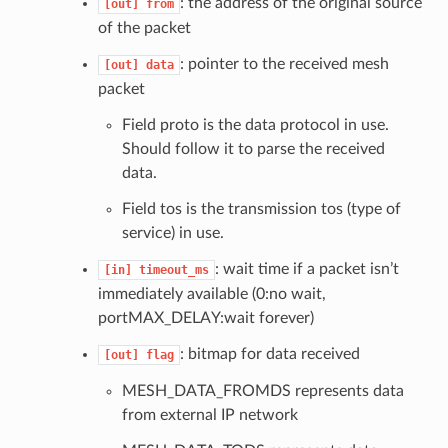
: the address of the original source
[out]
from
of the packet
: pointer to the received mesh
[out]
data
packet
Field proto is the data protocol in use.
Should follow it to parse the received
data.
Field tos is the transmission tos (type of
service) in use.
: wait time if a packet isn’t
[in]
timeout_ms
immediately available (0:no wait,
portMAX_DELAY:wait forever)
: bitmap for data received
[out]
flag
MESH_DATA_FROMDS represents data
from external IP network