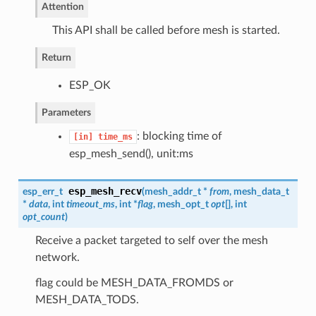
Attention
This API shall be called before mesh is started.
Return
ESP_OK
Parameters
: blocking time of
[in]
time_ms
esp_mesh_send(), unit:ms
esp_mesh_recv
esp_err_t
(
mesh_addr_t
*
from
,
mesh_data_t
*
data
, int
timeout_ms
, int *
flag
,
mesh_opt_t
opt
[], int
opt_count
)
Receive a packet targeted to self over the mesh
network.
flag could be MESH_DATA_FROMDS or
MESH_DATA_TODS.