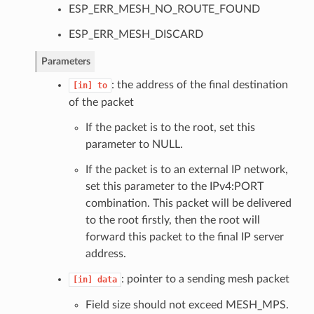
ESP_ERR_MESH_NO_ROUTE_FOUND
ESP_ERR_MESH_DISCARD
Parameters
: the address of the final destination
[in]
to
of the packet
If the packet is to the root, set this
parameter to NULL.
If the packet is to an external IP network,
set this parameter to the IPv4:PORT
combination. This packet will be delivered
to the root firstly, then the root will
forward this packet to the final IP server
address.
: pointer to a sending mesh packet
[in]
data
Field size should not exceed MESH_MPS.