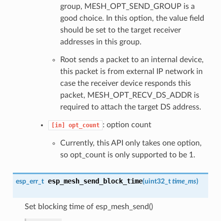
group, MESH_OPT_SEND_GROUP is a
good choice. In this option, the value field
should be set to the target receiver
addresses in this group.
Root sends a packet to an internal device,
this packet is from external IP network in
case the receiver device responds this
packet, MESH_OPT_RECV_DS_ADDR is
required to attach the target DS address.
: option count
[in]
opt_count
Currently, this API only takes one option,
so opt_count is only supported to be 1.
esp_mesh_send_block_time
esp_err_t
(
uint32_t
time_ms
)
Set blocking time of esp_mesh_send()