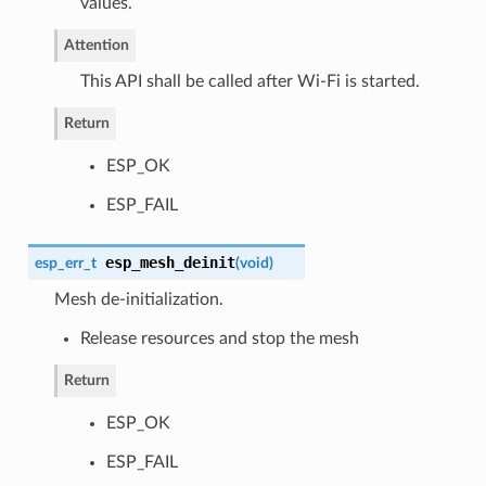
values.
Attention
This API shall be called after Wi-Fi is started.
Return
ESP_OK
ESP_FAIL
esp_mesh_deinit
esp_err_t
(
void
)
Mesh de-initialization.
Release resources and stop the mesh
Return
ESP_OK
ESP_FAIL