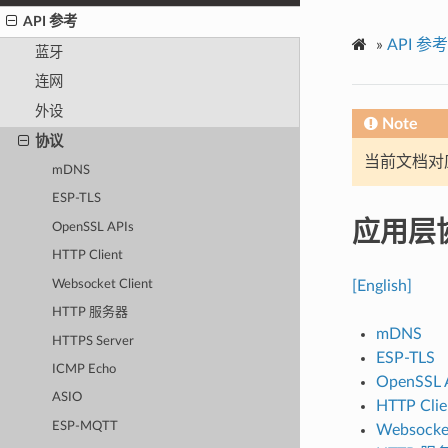
API 参考
»
API 参考
蓝牙
连网
外设
Note
协议
当前文档对
mDNS
ESP-TLS
应用层
OpenSSL APIs
HTTP Client
Websocket Client
[English]
HTTP 服务器
mDNS
HTTPS Server
ESP-TLS
ICMP Echo
OpenSSL 
ASIO
HTTP Clie
ESP-MQTT
Websocket