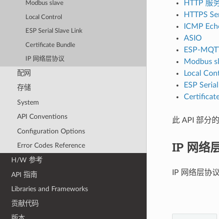
HTTP 服
Modbus slave
HTTPS Se
Local Control
ICMP Ech
ESP Serial Slave Link
ASIO
Certificate Bundle
ESP-MQT
IP 网络层协议
Modbus s
Local Con
配网
ESP Serial
存储
Certificat
System
API Conventions
此 API 部分
Configuration Options
IP 网络
Error Codes Reference
H/W 参考
IP 网络层
API 指南
Libraries and Frameworks
贡献代码
版本