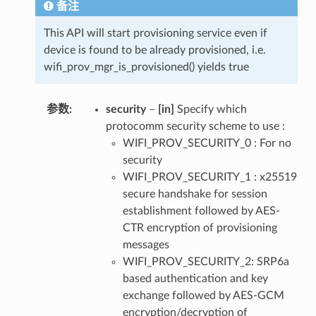
备注
This API will start provisioning service even if
device is found to be already provisioned, i.e.
wifi_prov_mgr_is_provisioned() yields true
参数
security
–
[in]
Specify which
protocomm security scheme to use :
WIFI_PROV_SECURITY_0 : For no
security
WIFI_PROV_SECURITY_1 : x25519
secure handshake for session
establishment followed by AES-
CTR encryption of provisioning
messages
WIFI_PROV_SECURITY_2: SRP6a
based authentication and key
exchange followed by AES-GCM
encryption/decryption of