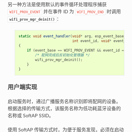
另一种方法是使用默认的事件循环处理程序捕获
并在事件 ID 为
时调用
WIFI_PROV_EVENT
WIFI_PROV_END
：
wifi_prov_mgr_deinit()
static
void
event_handler
(
void
*
arg
,
esp_event_base_t
e
int
event_id
,
void
*
event_dat
{
if
(
event_base
==
WIFI_PROV_EVENT
&&
event_id
==
WI
/* 配网完成后反初始化管理器 */
wifi_prov_mgr_deinit
();
}
}
用户端实现
启动服务时，通过广播服务名称识别即将配网的设备。
根据选择的传输方式，该服务名称为低功耗蓝牙设备的
名称或 SoftAP SSID。
使用 SoftAP 传输方式时，为便于服务发现，必须在启动