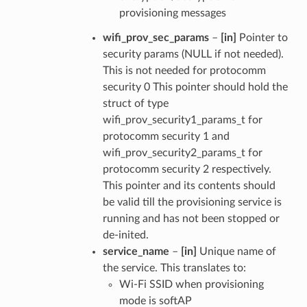
provisioning messages
wifi_prov_sec_params
–
[in]
Pointer to
security params (NULL if not needed).
This is not needed for protocomm
security 0 This pointer should hold the
struct of type
wifi_prov_security1_params_t for
protocomm security 1 and
wifi_prov_security2_params_t for
protocomm security 2 respectively.
This pointer and its contents should
be valid till the provisioning service is
running and has not been stopped or
de-inited.
service_name
–
[in]
Unique name of
the service. This translates to:
Wi-Fi SSID when provisioning
mode is softAP