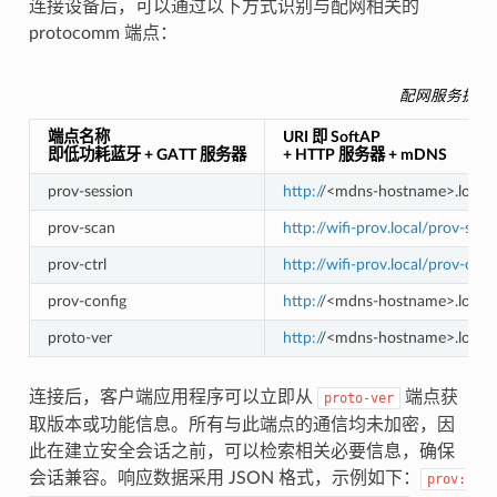
连接设备后，可以通过以下方式识别与配网相关的
protocomm 端点：
配网服务提供
端点名称
URI 即 SoftAP
即低功耗蓝牙 + GATT 服务器
+ HTTP 服务器 + mDNS
prov-session
http:/
/<mdns-hostname>.local/
prov-scan
http://wifi-prov.local/prov-scan
prov-ctrl
http://wifi-prov.local/prov-ctrl
prov-config
http:/
/<mdns-hostname>.local/
proto-ver
http:/
/<mdns-hostname>.local/
连接后，客户端应用程序可以立即从
端点获
proto-ver
取版本或功能信息。所有与此端点的通信均未加密，因
此在建立安全会话之前，可以检索相关必要信息，确保
会话兼容。响应数据采用 JSON 格式，示例如下：
prov: