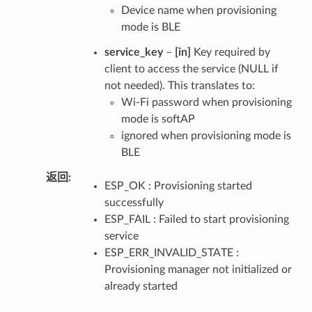
Device name when provisioning
mode is BLE
service_key
–
[in]
Key required by
client to access the service (NULL if
not needed). This translates to:
Wi-Fi password when provisioning
mode is softAP
ignored when provisioning mode is
BLE
返回
ESP_OK : Provisioning started
successfully
ESP_FAIL : Failed to start provisioning
service
ESP_ERR_INVALID_STATE :
Provisioning manager not initialized or
already started