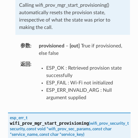
Calling wifi_prov_mgr_start_provisioning()
automatically resets the provision state,
irrespective of what the state was prior to
making the call.
参数
provisioned
–
[out]
True if provisioned,
else false
返回
ESP_OK : Retrieved provision state
successfully
ESP_FAIL : Wi-Fi not initialized
ESP_ERR_INVALID_ARG : Null
argument supplied
esp_err_t
wifi_prov_mgr_start_provisioning
(
wifi_prov_security_t
security
,
const
void
*
wifi_prov_sec_params
,
const
char
*
service_name
,
const
char
*
service_key
)