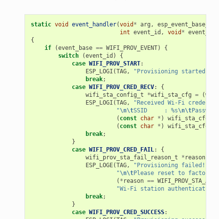
static
void
event_handler
(
void
*
arg
,
esp_event_base_t
e
int
event_id
,
void
*
event_dat
{
if
(
event_base
==
WIFI_PROV_EVENT
)
{
switch
(
event_id
)
{
case
WIFI_PROV_START
:
ESP_LOGI
(
TAG
,
"Provisioning started"
);
break
;
case
WIFI_PROV_CRED_RECV
:
{
wifi_sta_config_t
*
wifi_sta_cfg
=
(
wifi
ESP_LOGI
(
TAG
,
"Received Wi-Fi credentia
"
\n\t
SSID     : %s
\n\t
Password
(
const
char
*
)
wifi_sta_cfg
->
s
(
const
char
*
)
wifi_sta_cfg
->
p
break
;
}
case
WIFI_PROV_CRED_FAIL
:
{
wifi_prov_sta_fail_reason_t
*
reason
=
(
ESP_LOGE
(
TAG
,
"Provisioning failed!
\n\t
"
\n\t
Please reset to factory a
(
*
reason
==
WIFI_PROV_STA_AUTH
"Wi-Fi station authentication 
break
;
}
case
WIFI_PROV_CRED_SUCCESS
: