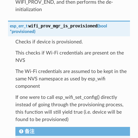
WIFI_PROV_END, and then performs the de-
initialization
wifi_prov_mgr_is_provisioned
esp_err_t
(
bool
*
provisioned
)
Checks if device is provisioned.
This checks if Wi-Fi credentials are present on the
NVS
The Wi-Fi credentials are assumed to be kept in the
same NVS namespace as used by esp_wifi
component
If one were to call esp_wifi_set_config() directly
instead of going through the provisioning process,
this function will still yield true (i.e. device will be
found to be provisioned)
备注