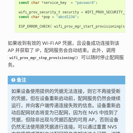
const
char
*
service_key
=
"password"
;
wifi_prov_security_t
security
=
WIFI_PROV_SECURITY_1
;
const
char
*
pop
=
"abcd1234"
;
ESP_ERROR_CHECK
(
wifi_prov_mgr_start_provisioning
(
secur
如果收到有效的 Wi-Fi AP 凭据，且设备成功连接到该
AP 并获取了 IP，配网服务会自动结束。此外，调用
可以随时停止配网服
wifi_prov_mgr_stop_provisioning()
务。
备注
如果设备使用提供的凭据无法连接，则它不再接受新
的凭据，但在设备重新启动前，配网服务仍然会继续
运行，并向客户端传递连接失败的信息。设备重新启
动后配网状态将变为已配网，因为在 NVS 中找到了
凭据，但除非出现与凭据匹配的可用 AP，否则设备
仍然无法使用原凭据进行连接。可以通过重置 NVS