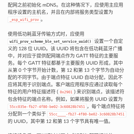
配网之前初始化 mDNS。在这种情况下，应使用主应用
程序设置的主机名，并且在内部将服务类型设置为
。
_esp_wifi_prov
使用低功耗蓝牙传输方式时，应使用
设置一个自定
wifi_prov_scheme_ble_set_service_uuid()
义的 128 位 UUID。该 UUID 将包含在低功耗蓝牙广播
中，并对应于提供配网端点作为 GATT 特征的主要服
务。每个 GATT 特征都基于主要服务 UUID 形成，其中
从第 0 个字节开始计数，第 12 和第 13 个字节为自动分
配的不同字节。由于端点特征 UUID 自动分配，因此不
应将其用于识别端点。客户端应用程序应通过读取每个
特征的用户特征描述符 (
) 来识别端点，该描述符
0x2901
包含特征的端点名称。例如，如果将服务 UUID 设置为
，每个端点特征将
55cc035e-fb27-4f80-be02-3c60828b7451
分配到一个类似于
55cc____-fb27-4f80-be02-3c60828b7451
的 UUID，其中第 12 和第 13 个字节具有唯一值。