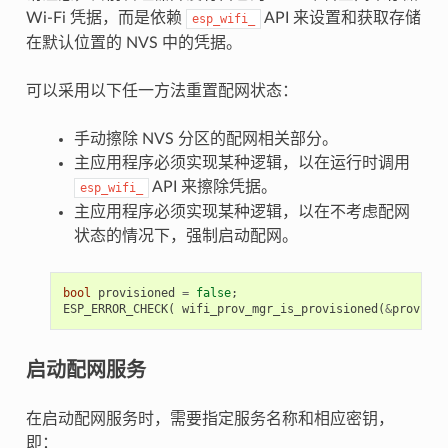
Wi-Fi 凭据，而是依赖
API 来设置和获取存储
esp_wifi_
在默认位置的 NVS 中的凭据。
可以采用以下任一方法重置配网状态：
手动擦除 NVS 分区的配网相关部分。
主应用程序必须实现某种逻辑，以在运行时调用
API 来擦除凭据。
esp_wifi_
主应用程序必须实现某种逻辑，以在不考虑配网
状态的情况下，强制启动配网。
bool
provisioned
=
false
;
ESP_ERROR_CHECK
(
wifi_prov_mgr_is_provisioned
(
&
provisio
启动配网服务
在启动配网服务时，需要指定服务名称和相应密钥，
即：