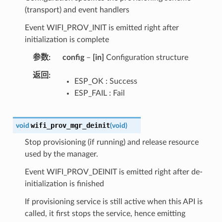
(transport) and event handlers
Event WIFI_PROV_INIT is emitted right after
initialization is complete
参数
config
–
[in]
Configuration structure
返回
ESP_OK : Success
ESP_FAIL : Fail
wifi_prov_mgr_deinit
void
(
void
)
Stop provisioning (if running) and release resource
used by the manager.
Event WIFI_PROV_DEINIT is emitted right after de-
initialization is finished
If provisioning service is still active when this API is
called, it first stops the service, hence emitting