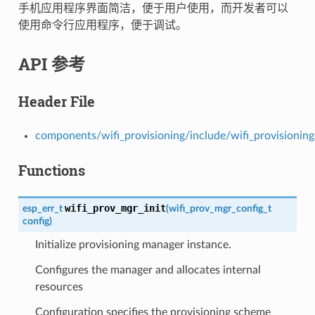
手机应用程序界面简洁，便于用户使用，而开发者可以
使用命令行应用程序，便于调试。
API 参考
Header File
components/wifi_provisioning/include/wifi_provisionin
Functions
wifi_prov_mgr_init
esp_err_t
(
wifi_prov_mgr_config_t
config
)
Initialize provisioning manager instance.
Configures the manager and allocates internal
resources
Configuration specifies the provisioning scheme