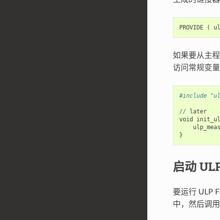
PROVIDE
(
u
如果要从主程
访问常规变量一
#include "u
//
later
void
init_u
ulp_mea
}
启动 UL
要运行 ULP
中，然后调