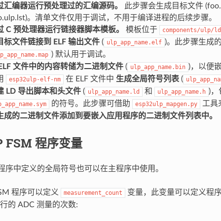
过汇编器运行预处理过的汇编源码。
此步骤会生成目标文件 (foo.u
foo.ulp.lst)。清单文件仅用于调试，不用于编译进程的后续步骤。
过 C 预处理器运行链接器脚本模板。
模板位于
components/ulp/ld
目标文件链接到 ELF 输出文件
(
)。此步骤生成的 
ulp_app_name.elf
) 默认用于调试。
p_app_name.map
 ELF 文件中的内容转储为二进制文件
(
)，以便
ulp_app_name.bin
用
在 ELF 文件中
生成全局符号列表
(
esp32ulp-elf-nm
ulp_app_na
建 LD 导出脚本和头文件
(
和
)
ulp_app_name.ld
ulp_app_name.h
的符号。此步骤可借助
工具
p_app_name.sym
esp32ulp_mapgen.py
生成的二进制文件添加到要嵌入应用程序的二进制文件列表中。
P FSM 程序变量
FSM 程序中定义的全局符号也可以在主程序中使用。
FSM 程序可以定义
变量，此变量可以定义程
measurement_count
的 ADC 测量的次数: