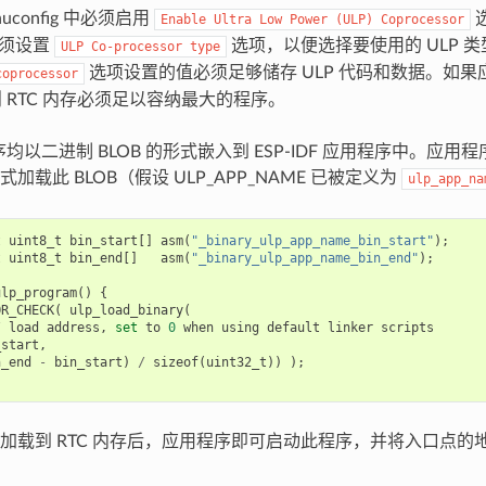
uconfig 中必须启用
Enable
Ultra
Low
Power
(ULP)
Coprocessor
必须设置
选项，以便选择要使用的 ULP 
ULP
Co-processor
type
选项设置的值必须足够储存 ULP 代码和数据。如
coprocessor
则 RTC 内存必须足以容纳最大的程序。
程序均以二进制 BLOB 的形式嵌入到 ESP-IDF 应用程序中。应用
加载此 BLOB（假设 ULP_APP_NAME 已被定义为
ulp_app_na
t
uint8_t
bin_start
[]
asm
(
"_binary_ulp_app_name_bin_start"
);
t
uint8_t
bin_end
[]
asm
(
"_binary_ulp_app_name_bin_end"
);
ulp_program
()
{
OR_CHECK
(
ulp_load_binary
(
/
load
address
,
set
to
0
when
using
default
linker
scripts
_start
,
n_end
-
bin_start
)
/
sizeof
(
uint32_t
))
);
加载到 RTC 内存后，应用程序即可启动此程序，并将入口点的