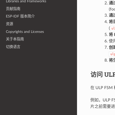
Libraries and Frameworks
通
贡献指南
(
通
ESP-IDF 版本简介
将
资源
(
ul
Copyrights and Licenses
将
关于本指南
使
切换语言
创
ul
将
访问 UL
在 ULP 
例如，ULP 
片之前需要进行