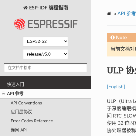
ESP-IDF 编程指南
»
API 参考
Note
当前文档对
ULP 
快速入门
[English]
API 参考
ULP（Ult
API Conventions
于深度睡眠模
应用层协议
问 RTC_SL
Error Codes Reference
使用 32 位
连网 API
协处理器被