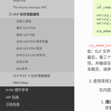
系统时间
...

idf_comp
The Async memcpy API
ULP 协处理器编程
set(ulp_
set(ulp_
安装工具链
set(ulp_
编写 ULP FSM
编译 ULP 代码
访问 ULP FSM 程序变量
ulp_embed_bi
启动 ULP FSM 程序
如：ELF 文
ESP32-S2 ULP 程序流
最后，第三个
应用示例
项，并确保在
关概念，请参
API 参考
ULP RISC-V 协处理器编程
使用常规
Watchdogs
在内部
H/W 硬件参考
API 指南
通过
迁移指南
序集