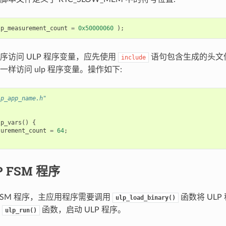
lp_measurement_count
=
0x50000060
);
序访问 ULP 程序变量，应先使用
语句包含生成的头文
include
样访问 ulp 程序变量。操作如下:
lp_app_name.h"
lp_vars
()
{
surement_count
=
64
;
P FSM 程序
 FSM 程序，主应用程序需要调用
函数将 ULP
ulp_load_binary()
用
函数，启动 ULP 程序。
ulp_run()