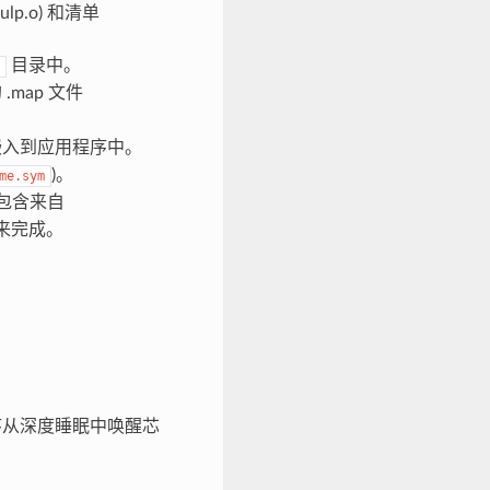
lp.o) 和清单
目录中。
.map 文件
嵌入到应用程序中。
)。
me.sym
，包含来自
来完成。
序从深度睡眠中唤醒芯