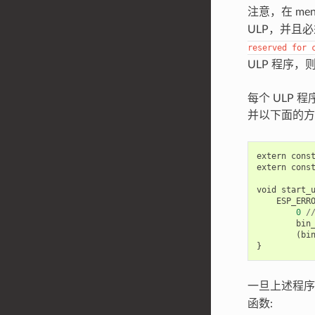
注意，在 men
ULP，并且
reserved
for
ULP 程序，
每个 ULP 
并以下面的方式
extern
cons
extern
cons
void
start_
ESP_ERR
0
/
bin
(
bi
}
一旦上述程序
函数: