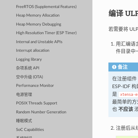
FreeRTOS (Supplemental Features)
编译 UL
Heap Memory Allocation
Heap Memory Debugging
若需要将 U
High Resolution Timer (ESP Timer)
Internal and Unstable APIs
用汇编语言
Interrupt allocation
件目录中
Logging library
备注
杂项系统 API
空中升级 (OTA)
在注册组件
Performance Monitor
ESP-ID
是
xtensa-e
电源管理
最简单的方式
POSIX Threads Support
也
不应该
Random Number Generation
睡眠模式
注册后从组件
SoC Capabilities