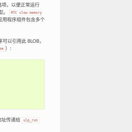
选项，以便正常运行
类型。
RTC
slow
memory
果应用程序组件包含多个
程序可以引用此 BLOB，
）:
me
地址传递给
ulp_run