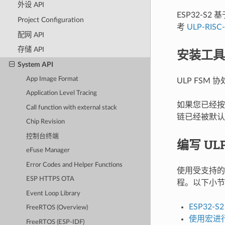
外设 API
ESP32-S2
Project Configuration
考
ULP-RISC-
配网 API
存储 API
安装工具
System API
App Image Format
ULP FS
Application Level Tracing
如果您已经
Call function with external stack
链已经被默认
Chip Revision
控制台终端
编写 UL
eFuse Manager
Error Codes and Helper Functions
使用受支持的
ESP HTTPS OTA
程。以下小节
Event Loop Library
ESP32-
FreeRTOS (Overview)
使用宏进
FreeRTOS (ESP-IDF)