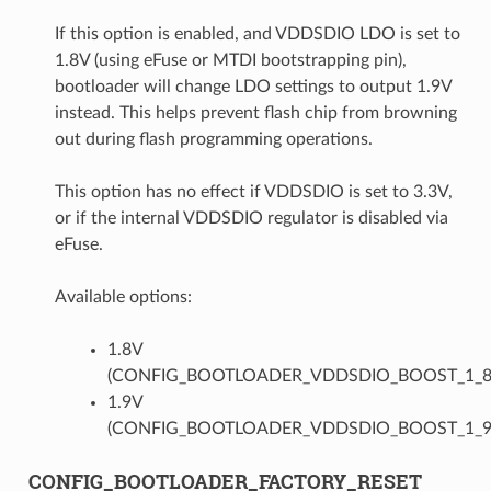
If this option is enabled, and VDDSDIO LDO is set to
1.8V (using eFuse or MTDI bootstrapping pin),
bootloader will change LDO settings to output 1.9V
instead. This helps prevent flash chip from browning
out during flash programming operations.
This option has no effect if VDDSDIO is set to 3.3V,
or if the internal VDDSDIO regulator is disabled via
eFuse.
Available options:
1.8V
(CONFIG_BOOTLOADER_VDDSDIO_BOOST_1_8
1.9V
(CONFIG_BOOTLOADER_VDDSDIO_BOOST_1_9
CONFIG_BOOTLOADER_FACTORY_RESET