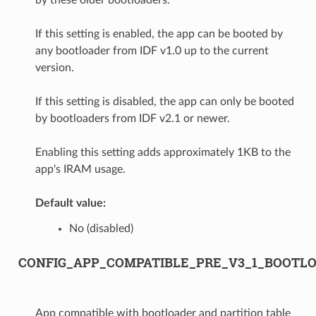
If this setting is enabled, the app can be booted by
any bootloader from IDF v1.0 up to the current
version.
If this setting is disabled, the app can only be booted
by bootloaders from IDF v2.1 or newer.
Enabling this setting adds approximately 1KB to the
app's IRAM usage.
Default value:
No (disabled)
CONFIG_APP_COMPATIBLE_PRE_V3_1_BOOTL
App compatible with bootloader and partition table