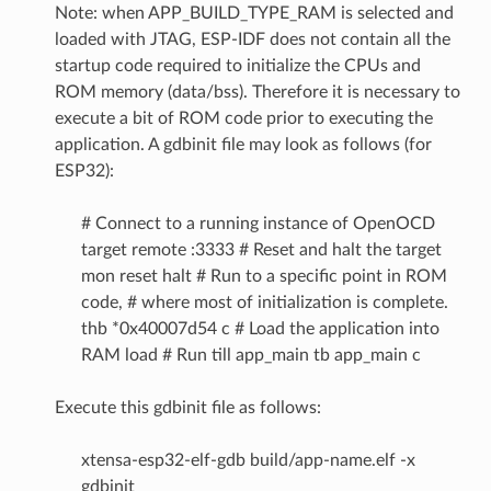
Note: when APP_BUILD_TYPE_RAM is selected and
loaded with JTAG, ESP-IDF does not contain all the
startup code required to initialize the CPUs and
ROM memory (data/bss). Therefore it is necessary to
execute a bit of ROM code prior to executing the
application. A gdbinit file may look as follows (for
ESP32):
# Connect to a running instance of OpenOCD
target remote :3333 # Reset and halt the target
mon reset halt # Run to a specific point in ROM
code, # where most of initialization is complete.
thb *0x40007d54 c # Load the application into
RAM load # Run till app_main tb app_main c
Execute this gdbinit file as follows:
xtensa-esp32-elf-gdb build/app-name.elf -x
gdbinit