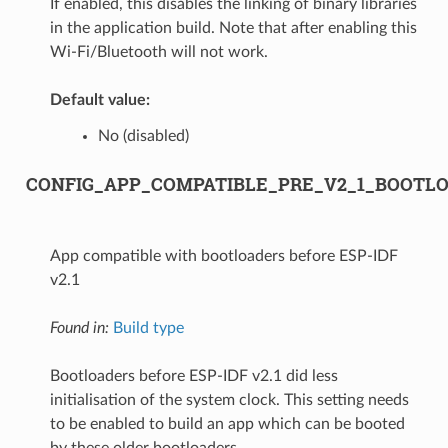
If enabled, this disables the linking of binary libraries
in the application build. Note that after enabling this
Wi-Fi/Bluetooth will not work.
Default value:
No (disabled)
CONFIG_APP_COMPATIBLE_PRE_V2_1_BOOTL
App compatible with bootloaders before ESP-IDF
v2.1
Found in:
Build type
Bootloaders before ESP-IDF v2.1 did less
initialisation of the system clock. This setting needs
to be enabled to build an app which can be booted
by these older bootloaders.