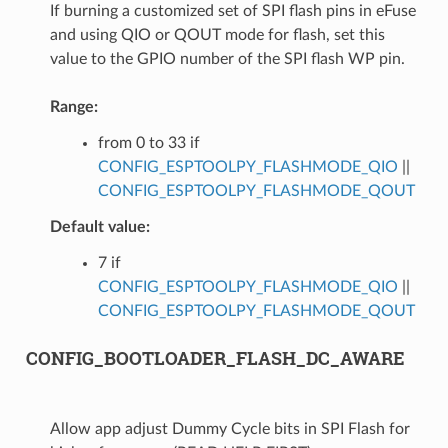
If burning a customized set of SPI flash pins in eFuse
and using QIO or QOUT mode for flash, set this
value to the GPIO number of the SPI flash WP pin.
Range:
from 0 to 33 if
CONFIG_ESPTOOLPY_FLASHMODE_QIO
||
CONFIG_ESPTOOLPY_FLASHMODE_QOUT
Default value:
7 if
CONFIG_ESPTOOLPY_FLASHMODE_QIO
||
CONFIG_ESPTOOLPY_FLASHMODE_QOUT
CONFIG_BOOTLOADER_FLASH_DC_AWARE
Allow app adjust Dummy Cycle bits in SPI Flash for