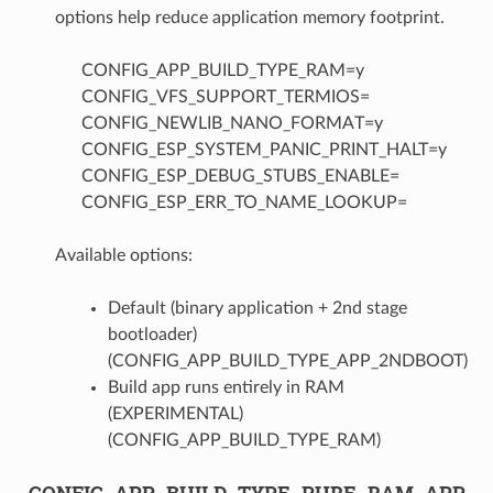
options help reduce application memory footprint.
CONFIG_APP_BUILD_TYPE_RAM=y
CONFIG_VFS_SUPPORT_TERMIOS=
CONFIG_NEWLIB_NANO_FORMAT=y
CONFIG_ESP_SYSTEM_PANIC_PRINT_HALT=y
CONFIG_ESP_DEBUG_STUBS_ENABLE=
CONFIG_ESP_ERR_TO_NAME_LOOKUP=
Available options:
Default (binary application + 2nd stage
bootloader)
(CONFIG_APP_BUILD_TYPE_APP_2NDBOOT)
Build app runs entirely in RAM
(EXPERIMENTAL)
(CONFIG_APP_BUILD_TYPE_RAM)
CONFIG_APP_BUILD_TYPE_PURE_RAM_APP