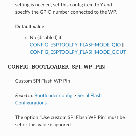
setting is needed, set this config item to Y and
specify the GPIO number connected to the WP.
Default value:
No (disabled) if
CONFIG_ESPTOOLPY_FLASHMODE_QIO
||
CONFIG_ESPTOOLPY_FLASHMODE_QOUT
CONFIG_BOOTLOADER_SPI_WP_PIN
Custom SPI Flash WP Pin
Found in:
Bootloader config
>
Serial Flash
Configurations
The option "Use custom SPI Flash WP Pin" must be
set or this value is ignored