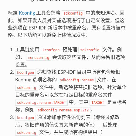
标准
Kconfig
工具会忽略
中的未知选项。因
sdkconfig
此，如果开发人员对某些选项进行了自定义设置，但这
些选项在 ESP-IDF 新版本中被重命名，原有设置将被忽
略。以下功能可以避免上述情况发生：
工具链使用
预处理
文件。例
kconfgen
sdkconfig
如，
会读取这些文件，从而保留旧选项
menuconfig
设置。
递归查找 ESP-IDF 目录中所有包含新旧
kconfgen
Kconfig 选项名称的
文件。在
sdkconfig.rename
文件中，新选项将替换旧选项。针对单个
sdkconfig
目标的重命名可以放在特定目标的重命名文件
中，其中
是目标名
sdkconfig.rename.TARGET
TARGET
称，例如
。
sdkconfig.rename.esp32s2
通过添加兼容性语句列表（即经过修改
kconfgen
后，将旧选项的值设置为新选项的值），后处理
文件，并生成所有构建结果（
sdkconfig