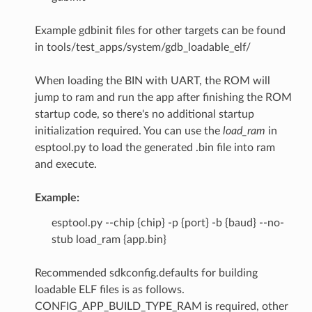
Example gdbinit files for other targets can be found
in tools/test_apps/system/gdb_loadable_elf/
When loading the BIN with UART, the ROM will
jump to ram and run the app after finishing the ROM
startup code, so there's no additional startup
initialization required. You can use the
load_ram
in
esptool.py to load the generated .bin file into ram
and execute.
Example:
esptool.py --chip {chip} -p {port} -b {baud} --no-
stub load_ram {app.bin}
Recommended sdkconfig.defaults for building
loadable ELF files is as follows.
CONFIG_APP_BUILD_TYPE_RAM is required, other