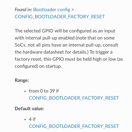
Found in:
Bootloader config
>
CONFIG_BOOTLOADER_FACTORY_RESET
The selected GPIO will be configured as an input
with internal pull-up enabled (note that on some
SoCs. not all pins have an internal pull-up, consult
the hardware datasheet for details.) To trigger a
factory reset, this GPIO must be held high or low (as
configured) on startup.
Range:
from 0 to 39 if
CONFIG_BOOTLOADER_FACTORY_RESET
Default value:
4 if
CONFIG_BOOTLOADER_FACTORY_RESET