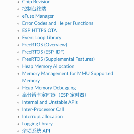
Chip Revision
控制台终端
eFuse Manager
Error Codes and Helper Functions
ESP HTTPS OTA
Event Loop Library
FreeRTOS (Overview)
FreeRTOS (ESP-IDF)
FreeRTOS (Supplemental Features)
Heap Memory Allocation
Memory Management for MMU Supported
Memory
Heap Memory Debugging
高分辨率定时器（ESP 定时器）
Internal and Unstable APIs
Inter-Processor Call
Interrupt allocation
Logging library
杂项系统 API