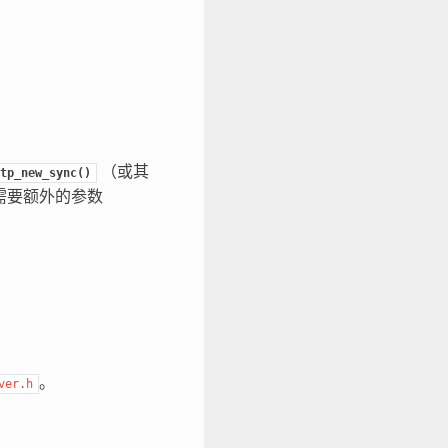
（或其
tp_new_sync()
需要额外的参数
。
ver.h