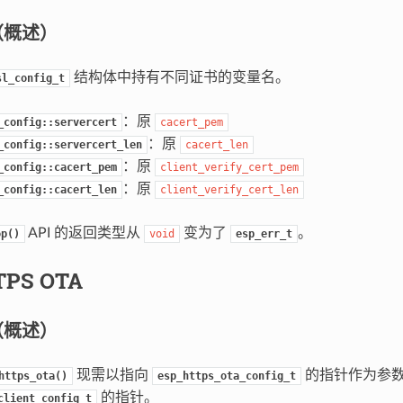
（概述）
结构体中持有不同证书的变量名。
sl_config_t
：原
_config::servercert
cacert_pem
：原
_config::servercert_len
cacert_len
：原
_config::cacert_pem
client_verify_cert_pem
：原
_config::cacert_len
client_verify_cert_len
API 的返回类型从
变为了
。
op()
void
esp_err_t
TPS OTA
（概述）
现需以指向
的指针作为参
https_ota()
esp_https_ota_config_t
的指针。
client_config_t