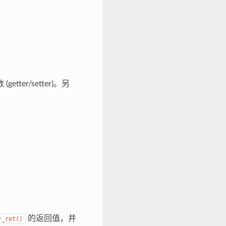
r/setter)。另
的返回值，并
*_ret()