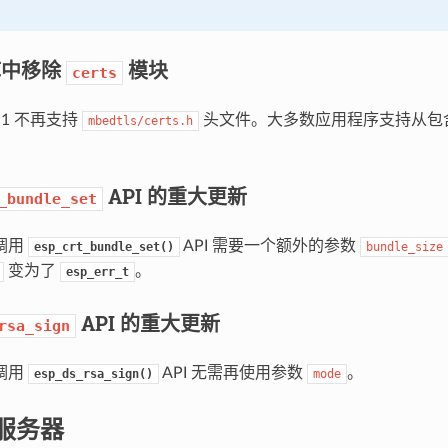
 库中移除
模块
certs
 3.1 不再支持
头文件。大多数应用程序支持从包
mbedtls/certs.h
API 的重大更新
_bundle_set
调用
API 需要一个额外的参数
esp_crt_bundle_set()
bundle_size
变为了
。
esp_err_t
API 的重大更新
rsa_sign
调用
API 无需再使用参数
。
esp_ds_rsa_sign()
mode
 服务器