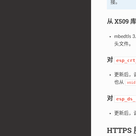
接。
从 X509
mbedtls
头文件。
对
esp_crt
更新后，
也从
void
对
esp_ds_
更新后，
HTTPS