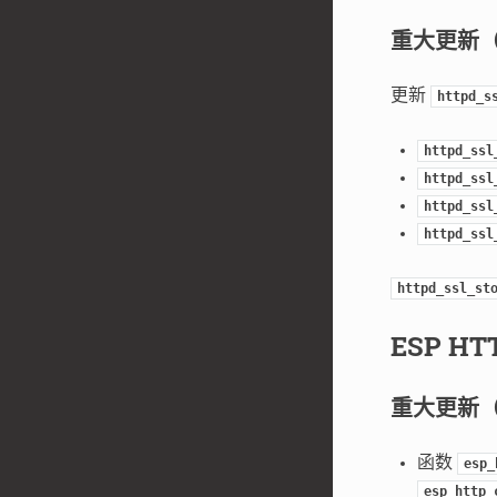
重大更新
更新
httpd_s
httpd_ssl
httpd_ssl
httpd_ssl
httpd_ssl
httpd_ssl_st
ESP HT
重大更新
函数
esp_
esp_http_