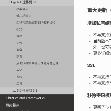
从 4.4 迁移到 5.0
重大更新
经典蓝牙
低功耗蓝牙
增加私有结
迁移构建系统至 ESP-IDF v5.0
GCC
不再支持
网络
当前版本下
外设
外，也可
协议
更多详细
配置
SSL
从 ESP-IDF 中移出或弃用的组件
存储
不再支持 TLS
系统
不再支持 SS
工具
从 5.0 迁移到 5.1
移除密码模
Libraries and Frameworks
贡献指南
更新了与 