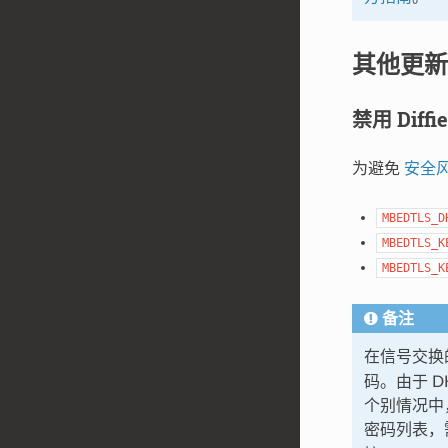
其他更新
禁用 Diff
为避免
安全
MBEDTLS_D
MBEDTLS_K
MBEDTLS_K
备注
在信号交换
码。由于 D
个别情况中
密码列表，