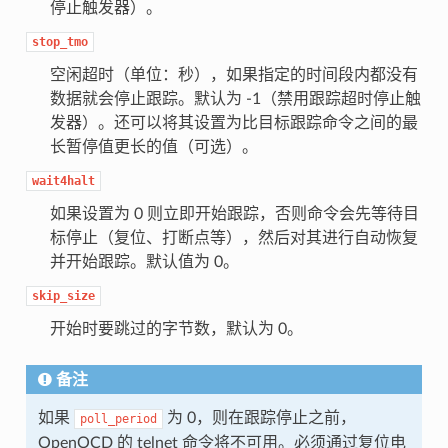
停止触发器）。
stop_tmo
空闲超时（单位：秒），如果指定的时间段内都没有
数据就会停止跟踪。默认为 -1（禁用跟踪超时停止触
发器）。还可以将其设置为比目标跟踪命令之间的最
长暂停值更长的值（可选）。
wait4halt
如果设置为 0 则立即开始跟踪，否则命令会先等待目
标停止（复位、打断点等），然后对其进行自动恢复
并开始跟踪。默认值为 0。
skip_size
开始时要跳过的字节数，默认为 0。
备注
如果
为 0，则在跟踪停止之前，
poll_period
OpenOCD 的 telnet 命令将不可用。必须通过复位电