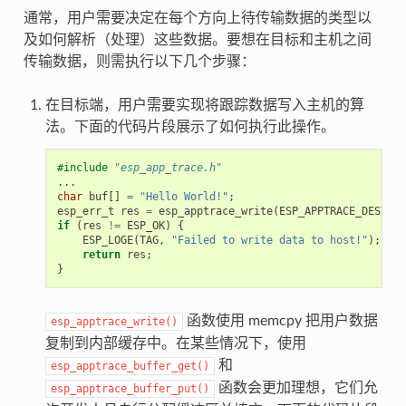
通常，用户需要决定在每个方向上待传输数据的类型以
及如何解析（处理）这些数据。要想在目标和主机之间
传输数据，则需执行以下几个步骤：
在目标端，用户需要实现将跟踪数据写入主机的算
法。下面的代码片段展示了如何执行此操作。
#include
"esp_app_trace.h"
...
char
buf
[]
=
"Hello World!"
;
esp_err_t
res
=
esp_apptrace_write
(
ESP_APPTRACE_DEST_TR
if
(
res
!=
ESP_OK
)
{
ESP_LOGE
(
TAG
,
"Failed to write data to host!"
);
return
res
;
}
函数使用 memcpy 把用户数据
esp_apptrace_write()
复制到内部缓存中。在某些情况下，使用
和
esp_apptrace_buffer_get()
函数会更加理想，它们允
esp_apptrace_buffer_put()