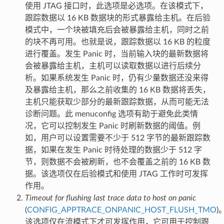
使用 JTAG 接口时，此选项是必选项。在该模式下，
跟踪数据以 16 KB 数据块的形式暴露给主机。在后验
模式中，一个块被填充后会被暴露给主机，同时之前
的块不再可用。也就是说，跟踪数据以 16 KB 的粒度
进行覆盖。发生 Panic 时，当前输入块的最新数据将
会被暴露给主机，主机可以读取数据以进行后续分
析。如果系统发生 Panic 时，仍有少量数据还没来得
及暴露给主机，那么之前收集的 16 KB 数据将丢失，
主机只能获取少部分的最新跟踪数据，从而可能无法
诊断问题。此 menuconfig 选项有助于避免此类情
况，它可以控制发生 Panic 时刷新数据的阈值。例
如，用户可以设置需要不少于 512 字节的最新跟踪数
据，如果在发生 Panic 时待处理的数据少于 512 字
节，则数据不会被刷新，也不会覆盖之前的 16 KB 数
据。该选项仅在后验模式和使用 JTAG 工作时可发挥
作用。
Timeout for flushing last trace data to host on panic
(
CONFIG_APPTRACE_ONPANIC_HOST_FLUSH_TMO
)
该选项仅在流模式下才可发挥作用，它可用于控制跟