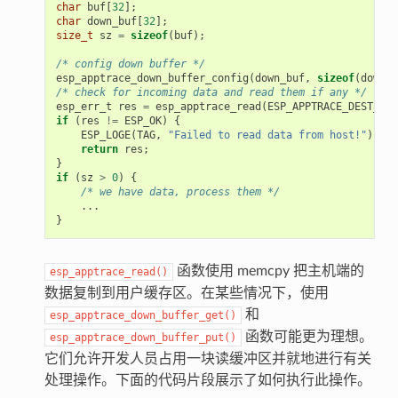
char
buf
[
32
];
char
down_buf
[
32
];
size_t
sz
=
sizeof
(
buf
);
/* config down buffer */
esp_apptrace_down_buffer_config
(
down_buf
,
sizeof
(
down_b
/* check for incoming data and read them if any */
esp_err_t
res
=
esp_apptrace_read
(
ESP_APPTRACE_DEST_TRA
if
(
res
!=
ESP_OK
)
{
ESP_LOGE
(
TAG
,
"Failed to read data from host!"
);
return
res
;
}
if
(
sz
>
0
)
{
/* we have data, process them */
...
}
函数使用 memcpy 把主机端的
esp_apptrace_read()
数据复制到用户缓存区。在某些情况下，使用
和
esp_apptrace_down_buffer_get()
函数可能更为理想。
esp_apptrace_down_buffer_put()
它们允许开发人员占用一块读缓冲区并就地进行有关
处理操作。下面的代码片段展示了如何执行此操作。