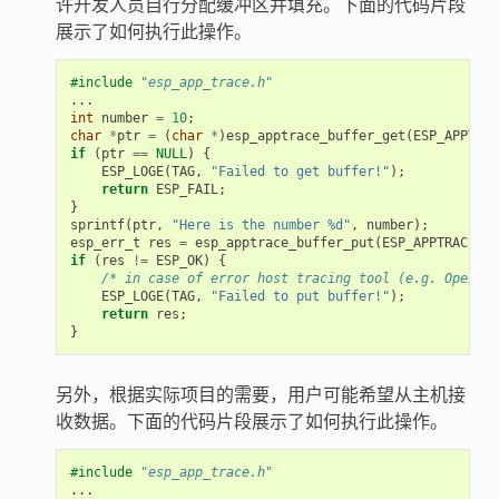
许开发人员自行分配缓冲区并填充。下面的代码片段
展示了如何执行此操作。
#include
"esp_app_trace.h"
...
int
number
=
10
;
char
*
ptr
=
(
char
*
)
esp_apptrace_buffer_get
(
ESP_APPTRAC
if
(
ptr
==
NULL
)
{
ESP_LOGE
(
TAG
,
"Failed to get buffer!"
);
return
ESP_FAIL
;
}
sprintf
(
ptr
,
"Here is the number %d"
,
number
);
esp_err_t
res
=
esp_apptrace_buffer_put
(
ESP_APPTRACE_DE
if
(
res
!=
ESP_OK
)
{
/* in case of error host tracing tool (e.g. OpenOCD
ESP_LOGE
(
TAG
,
"Failed to put buffer!"
);
return
res
;
}
另外，根据实际项目的需要，用户可能希望从主机接
收数据。下面的代码片段展示了如何执行此操作。
#include
"esp_app_trace.h"
...