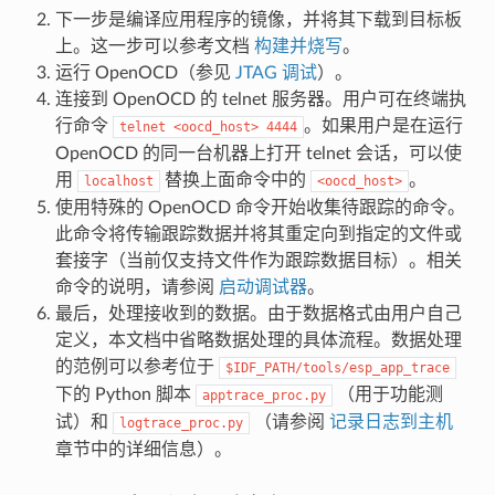
下一步是编译应用程序的镜像，并将其下载到目标板
上。这一步可以参考文档
构建并烧写
。
运行 OpenOCD（参见
JTAG 调试
）。
连接到 OpenOCD 的 telnet 服务器。用户可在终端执
行命令
。如果用户是在运行
telnet
<oocd_host>
4444
OpenOCD 的同一台机器上打开 telnet 会话，可以使
用
替换上面命令中的
。
localhost
<oocd_host>
使用特殊的 OpenOCD 命令开始收集待跟踪的命令。
此命令将传输跟踪数据并将其重定向到指定的文件或
套接字（当前仅支持文件作为跟踪数据目标）。相关
命令的说明，请参阅
启动调试器
。
最后，处理接收到的数据。由于数据格式由用户自己
定义，本文档中省略数据处理的具体流程。数据处理
的范例可以参考位于
$IDF_PATH/tools/esp_app_trace
下的 Python 脚本
（用于功能测
apptrace_proc.py
试）和
（请参阅
记录日志到主机
logtrace_proc.py
章节中的详细信息）。