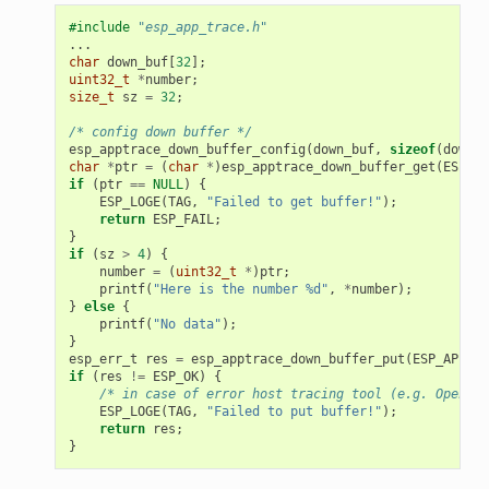
#include
"esp_app_trace.h"
...
char
down_buf
[
32
];
uint32_t
*
number
;
size_t
sz
=
32
;
/* config down buffer */
esp_apptrace_down_buffer_config
(
down_buf
,
sizeof
(
down_b
char
*
ptr
=
(
char
*
)
esp_apptrace_down_buffer_get
(
ESP_AP
if
(
ptr
==
NULL
)
{
ESP_LOGE
(
TAG
,
"Failed to get buffer!"
);
return
ESP_FAIL
;
}
if
(
sz
>
4
)
{
number
=
(
uint32_t
*
)
ptr
;
printf
(
"Here is the number %d"
,
*
number
);
}
else
{
printf
(
"No data"
);
}
esp_err_t
res
=
esp_apptrace_down_buffer_put
(
ESP_APPTRA
if
(
res
!=
ESP_OK
)
{
/* in case of error host tracing tool (e.g. OpenOCD
ESP_LOGE
(
TAG
,
"Failed to put buffer!"
);
return
res
;
}