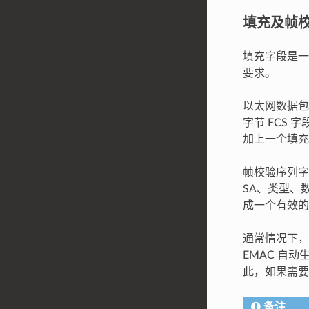
填充及帧校验
填充字段是一
要求。
以太网数据包
字节 FCS 
加上一个填充
帧校验序列字段
SA、类型、
成一个有效的
通常情况下，
EMAC 自
此，如果需要
备注