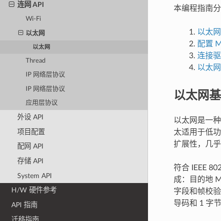
连网 API
本编程指南分
Wi-Fi
以太网
以太网
配置 M
以太网
连接驱动
Thread
以太网
IP 网络层协议
IP 网络层协议
以太网基
应用层协议
外设 API
以太网是一种
项目配置
太适用于低功
扩展性，几乎
配网 API
存储 API
符合 IEEE
System API
成：目的地 M
H/W 硬件参考
字段和帧校验
导码和 1 字节
API 指南
迁移指南