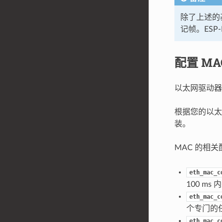
除了上述的基
记帧。ESP
配置 MA
以太网驱动器
根据您的以太
装。
MAC 的相
eth_mac_c
100 ms
eth_mac_c
个专门的
eth_mac_c