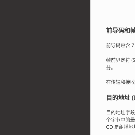
前导码和
前导码包含 7
帧前界定符 (
分。
在传输和接收
目的地址 (
目的地址字段
个字节中的最低有
CD 是组播地址，