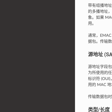
带有组播地址
的多播地址，即
象。如果 M
用。
通常，EMA
据包。传输数
源地址 (SA
源地址字段包
为所使用的任
标识符 (OUI
用的 MAC
传输数据包时
类型/长度