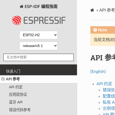
ESP-IDF 编程指南
»
API 参考
Note
当前文档对
API 参
快速入门
[English]
API 参考
API 约定
API 约定
错误处
应用层协议
配置结
私有 A
蓝牙 API
示例项
错误代码参考
API 