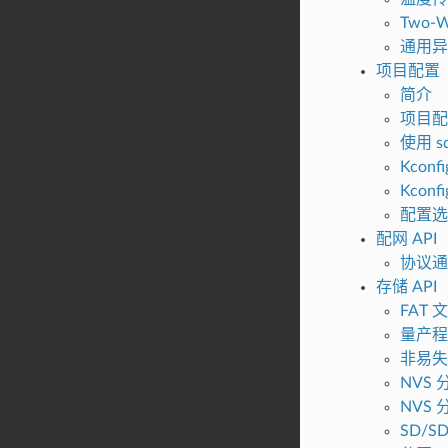
Two-Wi
通用异
项目配置
简介
项目配
使用 sdk
Kcon
Kcon
配置选
配网 API
协议通
存储 API
FAT 
量产程
非易失
NVS
NVS
SD/S