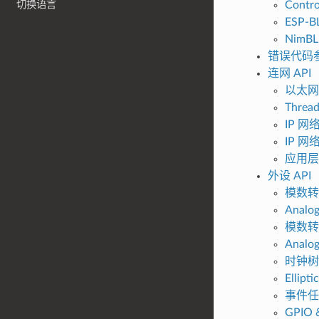
切换语言
Contro
ESP-B
NimBLE
错误代码
连网 API
以太网
Threa
IP 
IP 
应用层
外设 API
模数转
Analog
模数转
Analo
时钟树
Ellipt
事件任务
GPIO 