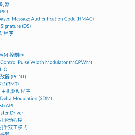
时器
PIO
ased Message Authentication Code (HMAC)
 Signature (DS)
驱动程序
PWM 控制器
 Control Pulse Width Modulator (MCPWM)
l IO
器 (PCNT)
 (RMT)
PI 主机驱动程序
Delta Modulation (SDM)
ash API
ster Driver
 从机驱动程序
 从机半双工模式
感器