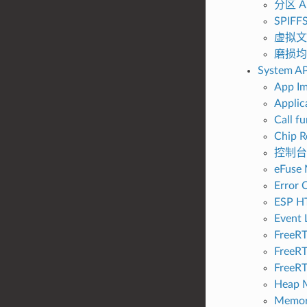
分区 A
SPIF
虚拟文
磨损均衡
System AP
App Im
Applic
Call f
Chip R
控制台
eFuse
Error 
ESP H
Event 
FreeRT
FreeRT
FreeRT
Heap M
Memor