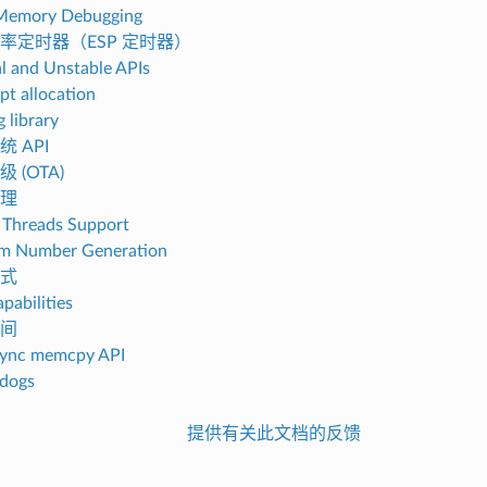
Memory Debugging
率定时器（ESP 定时器）
al and Unstable APIs
pt allocation
 library
 API
 (OTA)
理
Threads Support
m Number Generation
式
pabilities
间
sync memcpy API
dogs
提供有关此文档的反馈