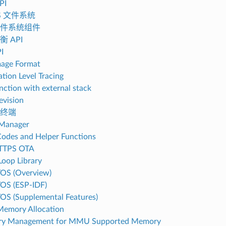
PI
FS 文件系统
件系统组件
 API
I
age Format
ation Level Tracing
unction with external stack
evision
终端
 Manager
Codes and Helper Functions
TTPS OTA
Loop Library
OS (Overview)
OS (ESP-IDF)
OS (Supplemental Features)
emory Allocation
y Management for MMU Supported Memory