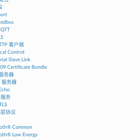
议
ort
odbus
MQTT
LS
HTTP 客户端
cal Control
rial Slave Link
09 Certificate Bundle
 服务器
S 服务器
Echo
 服务
TLS
网络层协议
ooth® Common
oth® Low Energy