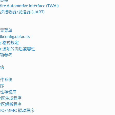
re Automotive Interface (TWAI)
步接收器/发送器 (UART)
置菜单
config.defaults
fig 格式规定
fig 选项的向后兼容性
项参考
信
文件系统
序
性存储库
 分区生成程序
 分区解析程序
DIO/MMC 驱动程序