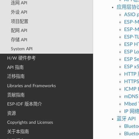
连网 API
应用层协
外设 API
ASIO p
项目配置
ESP-M
ESP-
配网 API
ESP-T
存储 API
ESP 
System API
ESP Lo
H/W 硬件参考
ESP Se
ESP x5
API 指南
HTTP
迁移指南
HTTP
Libraries and Frameworks
ICMP 
贡献指南
mDNS
Mbed 
ESP-IDF 版本简介
IP 
资源
蓝牙 API
Copyrights and Licenses
Bluet
关于本指南
Blueto