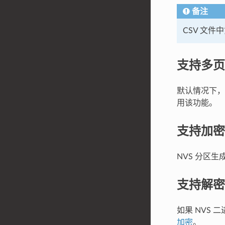
备注
CSV 文
支持多页 
默认情况下，
用该功能。
支持加密
NVS 分区生
支持解密
如果 NVS 
加密
。