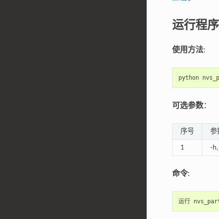
运行程序
使用方法
:
python
nvs_
可选参数
：
序号
参
1
-h,
命令
:
运行
nvs_par