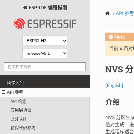
ESP-IDF 编程指南
»
API 参考
Note
当前文档对
NVS 
快速入门
[English]
API 参考
介绍
API 约定
应用层协议
NVS 分区生成
蓝牙 API
值对生成二
错误代码参考
生成程序适合