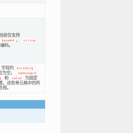
当前仅支持
、
base64
string
编码。
字段的
encoding
应为空。
namespace
和
为固定
g
value
置。这些单元格中的所
忽视。