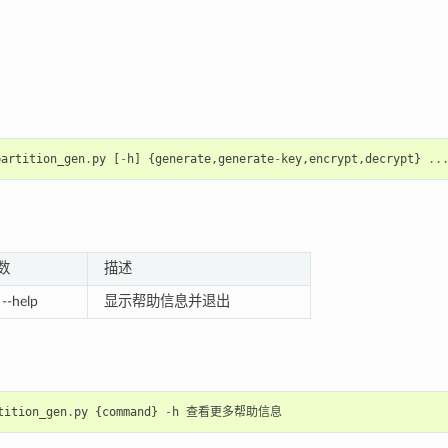
partition_gen
.
py
[
-
h
]
{
generate
,
generate
-
key
,
encrypt
,
decrypt
}
..
数
描述
 --help
显示帮助信息并退出
tition_gen
.
py
{
command
}
-
h
查看更多帮助信息