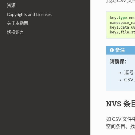
此类 CSV 文
资源
Copyrights and Licenses
key
,
type
,
en
namespace_n
关于本指南
key1
,
data
,
u
key2
,
file
,
s
切换语言
备注
请确保：
逗号 
CS
NVS 条
如 CSV 
空间条目。找