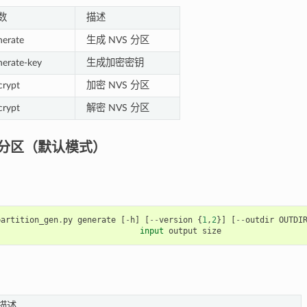
数
描述
nerate
生成 NVS 分区
nerate-key
生成加密密钥
crypt
加密 NVS 分区
crypt
解密 NVS 分区
S 分区（默认模式）
partition_gen
.
py
generate
[
-
h
]
[
--
version
{
1
,
2
}]
[
--
outdir
OUTDI
input
output
size
描述