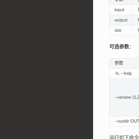
input
output
size
可选参数
：
参数
-h, --help
--version {1,
--outdir OU
运行如下命令创