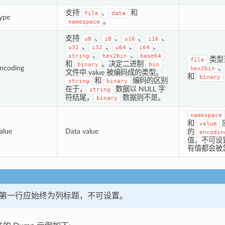
支持
、
和
file
data
ype
。
namespace
支持
、
、
、
、
u8
i8
u16
i16
、
、
、
、
u32
i32
u64
i64
、
、
string
hex2bin
base64
类型
file
和
。决定二进制
binary
bin
ncoding
、
hex2bin
文件中 value 被编码成的类型。
和
binary
和
编码的区别
string
binary
在于，
数据以 NULL 字
string
符结尾，
数据则不是。
binary
namespace
和
value
alue
Data value
的
encodin
值，不可设
有值都会被
件的第一行应始终为列标题，不可设置。