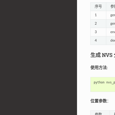
序号
参
1
ge
2
ge
3
en
4
de
生成 NV
使用方法
:
python
nvs_
位置参数
：
参数