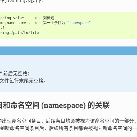
件的 Dump 示例如下:
coding
,
value
<--
列标题
ame
,
namespace
,,
<--
第一个条目为
"namespace"
8
,
1
tring
,
/
path
/
to
/
file
',' 前后无空格；
V 文件每行末尾无空格。
目和命名空间 (namespace) 的关联
文件中出现命名空间条目，后续条目均会被视为该命名空间的一部分
到新命名空间条目后，后续所有条目都会被视为新命名空间的一