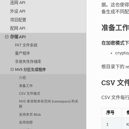
连网 API
据。这也使得
外设 API
备生成不同配
项目配置
准备工作
配网 API
存储 API
在加密模式下
FAT 文件系统
crypto
量产程序
非易失性存储库
根目录下的
r
NVS 分区生成程序
介绍
CSV 文
准备工作
CSV 文件格式
CSV 文件
NVS 条目和命名空间 (namespace) 的关
联
序号
支持多页 Blob
支持加密
1
K