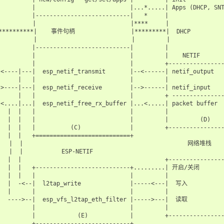
         |                           |...*.....| Apps (DHCP, SNT
         |---------------------------|   *     |                
        |                           |****     |                
*********|    事件句柄                |*********|  DHCP          
         |                           |         |                
         |---------------------------|         |                
         |                           |         |    NETIF       
         |                           |         +----------------
<----|---|  esp_netif_transmit       |--<------| netif_output   
     |   |                           |         |                
>----|---|  esp_netif_receive        |-->------| netif_input    
     |   |                           |         + ---------------
<....|...|  esp_netif_free_rx_buffer |...<.....| packet buffer  
  |  |   |                           |         |                
  |  |   |                           |         |         (D)    
  |  |   |          (C)              |         +----------------
  |  |   +===========================+

  |  |                                               网络堆栈

  |  |           ESP-NETIF

  |  |                                         +----------------
   |  |   +---------------------------+.........| 开启/关闭        
  |  |   |                           |         |                
   |  -<--|  l2tap_write              |-----<---|  写入           
  |      |                           |         |                
   ---->--|  esp_vfs_l2tap_eth_filter |----->---|  读取           
         |                           |         |                
         |            (E)            |         +----------------
         +---------------------------+
