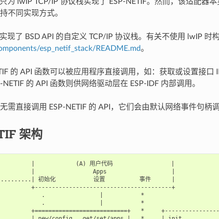
目前只为 lwIP TCP/IP 协议栈实现了 ESP-NETIF。然而，该适配器
持不同实现方式。
持实现了 BSD API 的自定义 TCP/IP 协议栈。有关不使用 lwIP 时构
omponents/esp_netif_stack/README.md
。
NETIF 的 API 函数可以被应用程序直接调用，如：获取或设置接口 I
-NETIF 的 API 函数则供网络驱动层在 ESP-IDF 内部调用。
需直接调用 ESP-NETIF 的 API，它们会由默认网络事件句柄
TIF 架构
          |            (A) 用户代码                 |

         |                 Apps                   |

..........| 初始化           设置          事件      |

         +----------------------------------------+

            .                |           *

            .                |           *

         +===========================+   *     +----------------
         | new/config   get/set/apps |   *     | init           