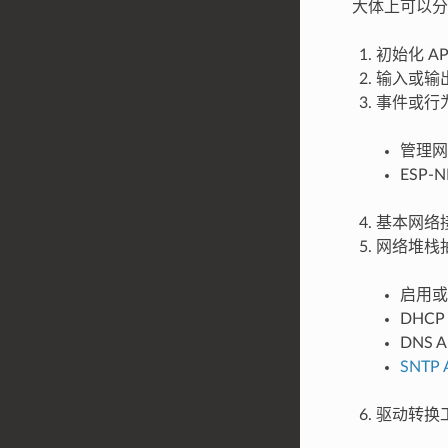
大体上可以分
初始化 AP
输入或输出
事件或行为
管理网
ESP
基本网络接
网络堆栈抽
启用或
DHCP
DNS A
SNTP 
驱动转换工