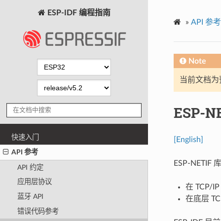
ESP-IDF 编程指南
»
API 参考
Note
当前文档为
ESP-N
快速入门
[English]
API 参考
ESP-NET
API 约定
应用层协议
在 TCP
蓝牙 API
在底层 T
错误代码参考