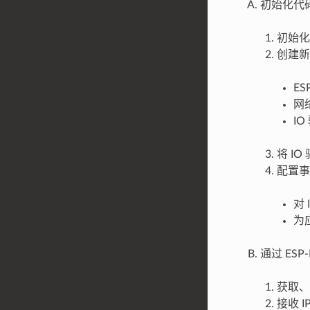
初始化代
初始化 
创建新
ES
网络
I
将 I
配置事
对
为
通过 ESP
获取、设
接收 