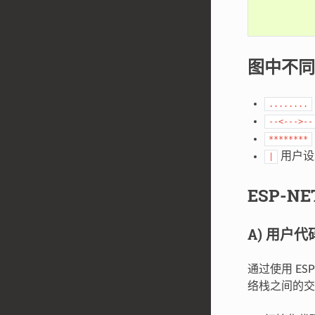
           
图中不同
........
--<--->--
********
用户设
|
ESP-NE
A) 用户
通过使用 ESP
络栈之间的交