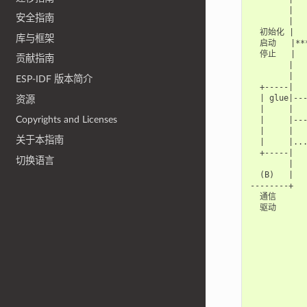
        |   
安全指南
        |   
  初始化 |    
库与框架
  启动   |***
  停止   |   
贡献指南
        |   
        |   
ESP-IDF 版本简介
  +-----|   
  | glue|---
资源
  |     |   
Copyrights and Licenses
  |     |---
  |     |   
关于本指南
  |     |...
  +-----|   
切换语言
        |   
  (B)   |   
--------+   
  通信       
  驱动       
            
           
            
           
            
           
            
            
            