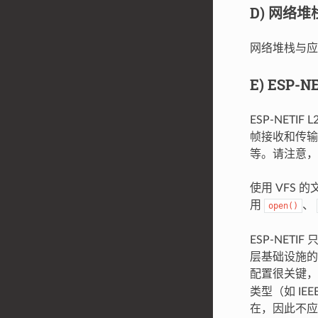
D) 网络堆
网络堆栈与应用
E) ESP-N
ESP-NETI
帧接收和传输的
等。请注意，目前 
使用 VFS 
用
、
open()
ESP-NETI
层基础设施的
配置很关键
类型（如 IEE
在，因此不应