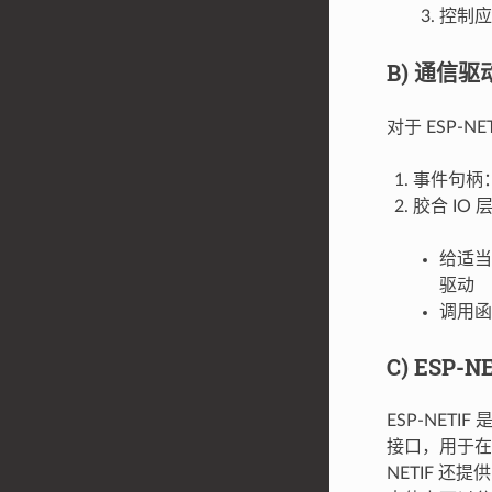
控制应
B) 通信
对于 ESP-
事件句柄：定
胶合 IO
给适当的
驱动
调用
C) ESP-N
ESP-NET
接口，用于在运
NETIF 还提