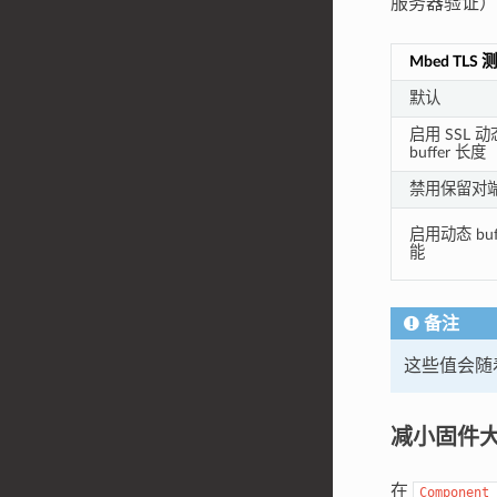
服务器验证）
Mbed TLS 
默认
启用 SSL 动
buffer 长度
禁用保留对
启用动态 buf
能
备注
这些值会随着
减小固件
在
Component