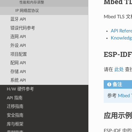
Mbed T
性能和内存调整
IP 网络层协议
Mbed TL
蓝牙 API
错误代码参考
API Refer
连网 API
Knowledg
外设 API
ESP-ID
项目配置
配网 API
请在
此处
查找
存储 API
系统 API
备注
H/W 硬件参考
参考
Mbed 
API 指南
迁移指南
应用示例
安全指南
库与框架
ESP-IDF 