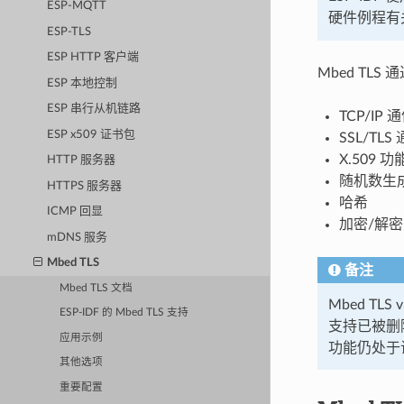
ESP-MQTT
硬件例程有
ESP-TLS
ESP HTTP 客户端
Mbed TLS 
ESP 本地控制
ESP 串行从机链路
TCP/I
ESP x509 证书包
SSL/T
X.509 
HTTP 服务器
随机数生
HTTPS 服务器
哈希
ICMP 回显
加密/解密
mDNS 服务
Mbed TLS
备注
Mbed TLS 文档
Mbed TLS 
ESP-IDF 的 Mbed TLS 支持
支持已被删除
应用示例
功能仍处于
其他选项
重要配置