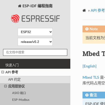
ESP-IDF 编程指南
»
API 参考
Note
当前文档为
Mbed 
快速入门
[English]
API 参考
Mbed TLS
是一
API 约定
库代码占用空
应用层协议
ASIO 端口
备注
ESP-Modbus
ESP-IDF 