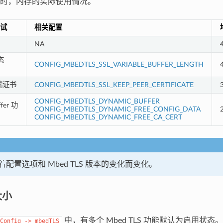
时，内存的实际使用情况。
测试
相关配置
NA
态
CONFIG_MBEDTLS_SSL_VARIABLE_BUFFER_LENGTH
端证书
CONFIG_MBEDTLS_SSL_KEEP_PEER_CERTIFICATE
CONFIG_MBEDTLS_DYNAMIC_BUFFER
fer 功
CONFIG_MBEDTLS_DYNAMIC_FREE_CONFIG_DATA
CONFIG_MBEDTLS_DYNAMIC_FREE_CA_CERT
配置选项和 Mbed TLS 版本的变化而变化。
大小
中，有多个 Mbed TLS 功能默认为启用状
Config
->
mbedTLS