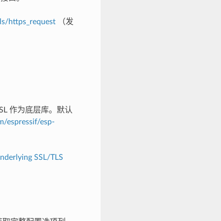
ls/https_request
（发
fSSL 作为底层库。默认
m/espressif/esp-
nderlying SSL/TLS