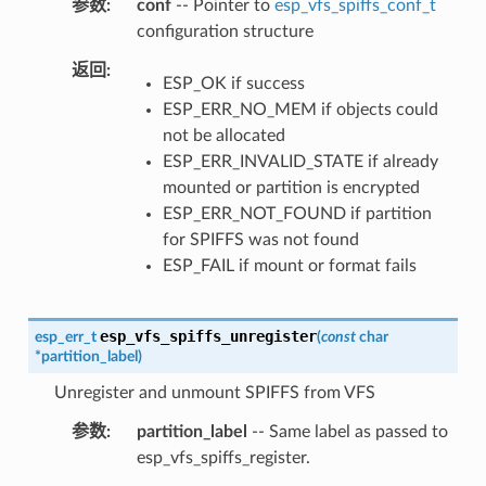
参数
conf
-- Pointer to
esp_vfs_spiffs_conf_t
configuration structure
返回
ESP_OK if success
ESP_ERR_NO_MEM if objects could
not be allocated
ESP_ERR_INVALID_STATE if already
mounted or partition is encrypted
ESP_ERR_NOT_FOUND if partition
for SPIFFS was not found
ESP_FAIL if mount or format fails
esp_vfs_spiffs_unregister
esp_err_t
(
const
char
*
partition_label
)
Unregister and unmount SPIFFS from VFS
参数
partition_label
-- Same label as passed to
esp_vfs_spiffs_register.