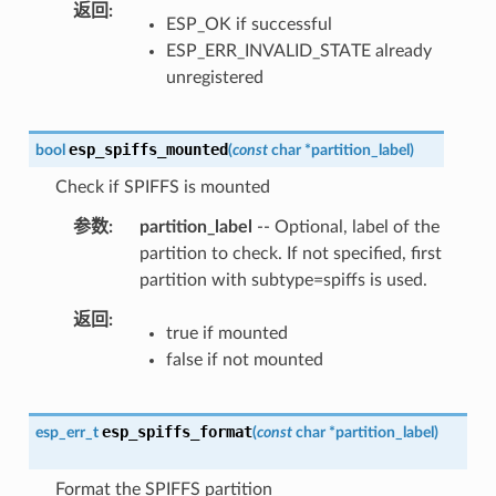
返回
ESP_OK if successful
ESP_ERR_INVALID_STATE already
unregistered
esp_spiffs_mounted
bool
(
const
char
*
partition_label
)
Check if SPIFFS is mounted
参数
partition_label
-- Optional, label of the
partition to check. If not specified, first
partition with subtype=spiffs is used.
返回
true if mounted
false if not mounted
esp_spiffs_format
esp_err_t
(
const
char
*
partition_label
)
Format the SPIFFS partition