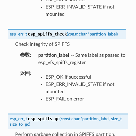
ESP_ERR_INVALID_STATE if not
mounted
esp_spiffs_check
esp_err_t
(
const
char
*
partition_label
)
Check integrity of SPIFFS
参数
partition_label
-- Same label as passed to
esp_vfs_spiffs_register
返回
ESP_OK if successful
ESP_ERR_INVALID_STATE if not
mounted
ESP_FAIL on error
esp_spiffs_gc
esp_err_t
(
const
char
*
partition_label
,
size_t
size_to_gc
)
Perform garbage collection in SPIFFS partition.