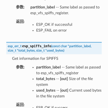
参数
partition_label
-- Same label as passed to
esp_vfs_spiffs_register.
返回
ESP_OK if successful
ESP_FAIL on error
esp_spiffs_info
esp_err_t
(
const
char
*
partition_label
,
size_t
*
total_bytes
,
size_t
*
used_bytes
)
Get information for SPIFFS
参数
partition_label
-- Same label as passed
to esp_vfs_spiffs_register
total_bytes
--
[out]
Size of the file
system
used_bytes
--
[out]
Current used bytes
in the file system
返回
ESP_OK if success