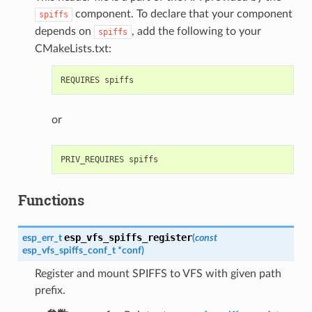
component. To declare that your component
spiffs
depends on
, add the following to your
spiffs
CMakeLists.txt:
or
Functions
esp_vfs_spiffs_register
esp_err_t
(
const
esp_vfs_spiffs_conf_t
*
conf
)
Register and mount SPIFFS to VFS with given path
prefix.