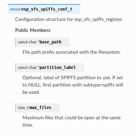
esp_vfs_spiffs_conf_t
struct
Configuration structure for esp_vfs_spiffs_register.
Public Members
base_path
const
char
*
File path prefix associated with the filesystem.
partition_label
const
char
*
Optional, label of SPIFFS partition to use. If set
to NULL, first partition with subtype=spiffs will
be used.
max_files
size_t
Maximum files that could be open at the same
time.