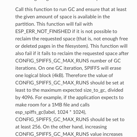
Call this function to run GC and ensure that at least
the given amount of space is available in the
partition. This function will fail with
ESP_ERR_NOT_FINISHED if it is not possible to
reclaim the requested space (that is, not enough free
or deleted pages in the filesystem). This function will
also fail if it fails to reclaim the requested space after
CONFIG_SPIFFS_GC_MAX_RUNS number of GC
iterations. On one GC iteration, SPIFFS will erase
one logical block (4kB). Therefore the value of
CONFIG_SPIFFS_GC_MAX_RUNS should be set at
least to the maximum expected size_to_gc, divided
by 4096. For example, if the application expects to
make room for a 1MB file and calls
esp_spiffs_gc(label, 1024 * 1024),
CONFIG_SPIFFS_GC_MAX_RUNS should be set to
at least 256. On the other hand, increasing
CONFIG_SPIFFS_GC_MAX_RUNS value increases