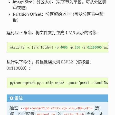
Image Size
：分区大小（以字节为单位，可从分区表
中获取）
Partition Offset
：分区起始地址（可从分区表中获
取）
运行以下命令，将文件夹打包成 1 MB 大小的镜像:
mkspiffs
-
c
[
src_folder
]
-
b
4096
-
p
256
-
s
0x100000
spiffs
运行以下命令，将镜像烧录到 ESP32（偏移量：
0x110000）:
python
esptool
.
py
--
chip
esp32
--
port
[
port
]
--
baud
[
baud
]
备注
通过
选
--spi-connection
<CLK>,<Q>,<D>,<HD>,<CS>
项，可以配置
的
命令，从
esptool.py
write_flash