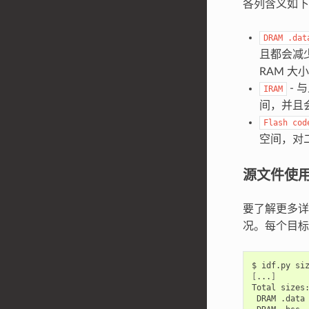
各列含义如下
DRAM
.dat
且都会减
RAM 大
- 
IRAM
间，并且
Flash
cod
空间，对
源文件使
要了解更多
况。每个目标
$
idf.py
[
...
]
Total
DRAM
.data