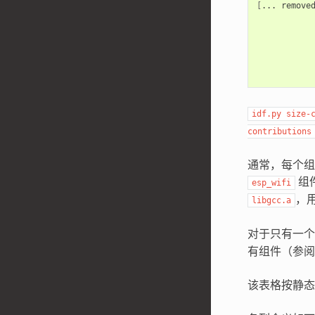
[
...
remove
idf.py
size-
contributions
通常，每个组
组
esp_wifi
，用
libgcc.a
对于只有一
有组件（参
该表格按静态