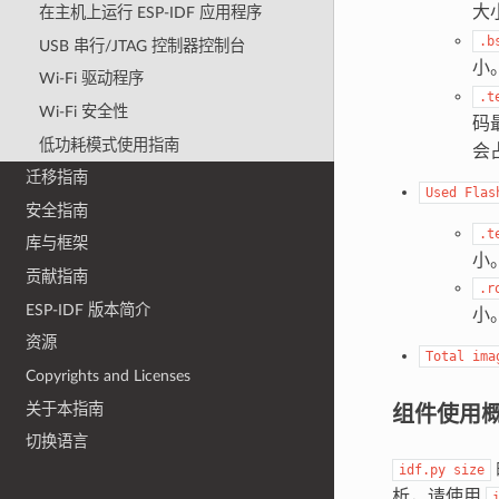
大
在主机上运行 ESP-IDF 应用程序
.b
USB 串行/JTAG 控制器控制台
小
Wi-Fi 驱动程序
.t
Wi-Fi 安全性
码
低功耗模式使用指南
会
迁移指南
Used
Flas
安全指南
.t
库与框架
小
贡献指南
.r
ESP-IDF 版本简介
小
资源
Total
ima
Copyrights and Licenses
组件使用
关于本指南
切换语言
idf.py
size
析，请使用