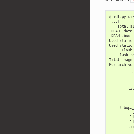
$
idf.py
[
...
]
Total
DRAM
.data
DRAM
.bss
Used
static
Used
static
Flash
Flash
r
Total
image
Per-archive
li
libwpa
l
l
li