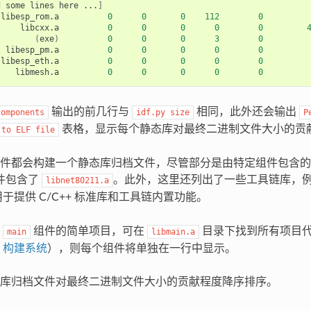
d
some
lines
here
...
]
libesp_rom.a
0
0
0
112
0
libcxx.a
0
0
0
0
0
(
exe
)
0
0
0
3
0
libesp_pm.a
0
0
0
0
0
libesp_eth.a
0
0
0
0
0
libmesh.a
0
0
0
0
0
输出的前几行与
相同，此外还会输出
components
idf.py
size
P
表格，显示每个静态库对最终二进制文件大小的贡
to
ELF
file
件都会构建一个静态库归档文件，尽管部分是由特定组件包含的
件包含了
。此外，这里还列出了一些工具链库，
libnet80211.a
于提供 C/C++ 标准库和工具链内置功能。
个
组件的简单项目，可在
目录下找到所有项目
main
libmain.a
阅
构建系统
），则每个组件将单独在一行中显示。
库归档文件对最终二进制文件大小的贡献程度降序排序。