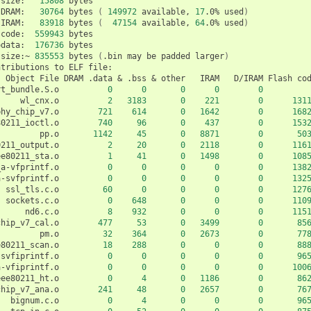
size:
15808
bytes

DRAM:
30764
bytes
(
149972
available,
17
.0%
used
)
IRAM:
83918
bytes
(
47154
available,
64
.0%
used
)
code:
559943
odata:
176736
bytes

size:~
835553
bytes
(
.bin
may
be
padded
larger
)
ntributions
to
ELF
Object
File
DRAM
.data
&
.bss
&
other
IRAM
D/IRAM
Flash
co
rt_bundle.S.o
0
0
0
0
0
wl_cnx.o
2
3183
0
221
0
131
phy_chip_v7.o
721
614
0
1642
0
168
80211_ioctl.o
740
96
0
437
0
153
pp.o
1142
45
0
8871
0
50
0211_output.o
2
20
0
2118
0
116
ee80211_sta.o
1
41
0
1498
0
108
_a-vfprintf.o
0
0
0
0
0
138
a-svfprintf.o
0
0
0
0
0
132
ssl_tls.c.o
60
0
0
0
0
127
sockets.c.o
0
648
0
0
0
110
nd6.c.o
8
932
0
0
0
115
chip_v7_cal.o
477
53
0
3499
0
85
pm.o
32
364
0
2673
0
77
e80211_scan.o
18
288
0
0
0
88
-svfiprintf.o
0
0
0
0
0
96
a-vfiprintf.o
0
0
0
0
0
100
eee80211_ht.o
0
4
0
1186
0
86
chip_v7_ana.o
241
48
0
2657
0
76
bignum.c.o
0
4
0
0
0
96