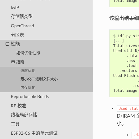
Total
image
lwIP
存储器类型
该输出结果细
OpenThread
分区表
$
idf.py
[
...
]
性能
Total
sizes:
Used
stat
D
如何优化性能
.data
.bss
指南
.text
.vectors
速度优化
Used
Flash
最小化二进制文件大小
.r
内存优化
Total
image
Reproducible Builds
RF 校准
Used
stat
线程局部存储
D/IRA
小。
工具
ESP32-C6 中的单元测试
.d