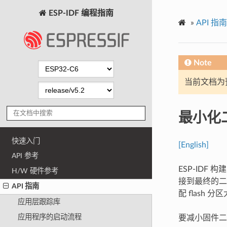
ESP-IDF 编程指南
»
API 指南
Note
当前文档为
最小化
快速入门
[English]
API 参考
ESP-IDF
H/W 硬件参考
接到最终的二
API 指南
配 flash 分
应用层跟踪库
应用程序的启动流程
要减小固件二