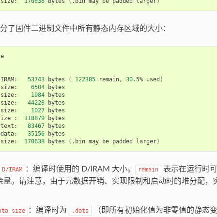
size:
170638
bytes
(
.bin
may
be
padded
larger
)
分了固件二进制文件中所有静态内存区域的大小：


/IRAM:
53743
bytes
(
122385
remain,
30
.5%
used
)
size:
6504
size:
1984
size:
44228
size:
1027
bytes

size
:
118879
.text:
83467
odata:
35156
bytes

size:
170638
bytes
(
.bin
may
be
padded
larger
)
：编译时使用的 D/IRAM 大小。
表示在运行时可
D/IRAM
remain
M 余量。请注意，由于元数据开销、实现限制和启动时的堆分配，实
：编译时为
（即所有初始化值为非零值的静态变量）
ata
size
.data