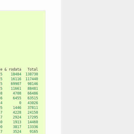
de
&
rodata
45
18484
138730
65
16116
117440
55
69907
98146
45
11661
88481
08
4708
66486
56
6455
63515
74
0
43026
05
1446
37811
67
4228
24150
47
2924
17295
40
1913
14460
90
3817
13336
37
3524
9165