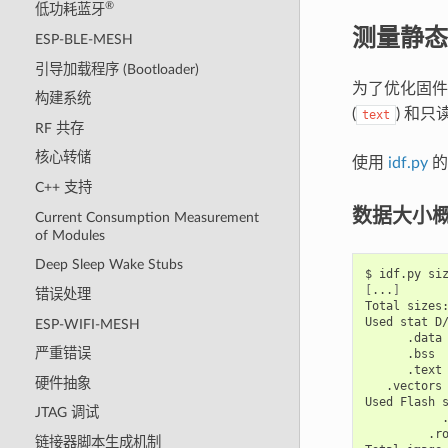
®
低功耗蓝牙
测量静态
ESP-BLE-MESH
引导加载程序 (Bootloader)
为了优化固件
构建系统
(
) 和只
text
RF 共存
核心转储
使用
idf.py
的
C++ 支持
数据大小
Current Consumption Measurement
of Modules
Deep Sleep Wake Stubs
$
idf.py
[
...
]
错误处理
Total
sizes:
Used
stat
D
ESP-WIFI-MESH
.data
严重错误
.bss
.text
硬件抽象
.vectors
Used
Flash
JTAG 调试
.r
链接器脚本生成机制