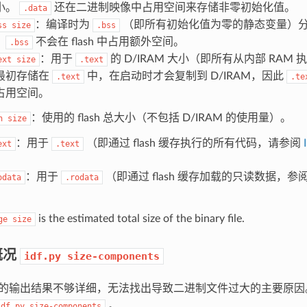
小。
还在二进制映像中占用空间来存储非零初始化值。
.data
：编译时为
（即所有初始化值为零的静态变量）分配的
ss
size
.bss
。
不会在 flash 中占用额外空间。
.bss
：用于
的 D/IRAM 大小（即所有从内部 RAM
ext
size
.text
最初存储在
中，在启动时才会复制到 D/IRAM，因此
.text
.te
占用空间。
：使用的 flash 总大小（不包括 D/IRAM 的使用量）。
h
size
：用于
（即通过 flash 缓存执行的所有代码，请参阅
ext
.text
。
：用于
（即通过 flash 缓存加载的只读数据，参
odata
.rodata
。
is the estimated total size of the binary file.
ge
size
概况
idf.py
size-components
的输出结果不够详细，无法找出导致二进制文件过大的主要原因
。
idf.py
size-components