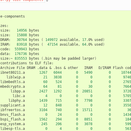
size:
14956
size:
15808
bytes

DRAM:
30764
bytes
(
149972
available,
17
.0%
used
)
IRAM:
83918
bytes
(
47154
available,
64
.0%
used
)
code:
559943
odata:
176736
bytes

size:~
835553
bytes
(
.bin
may
be
padded
larger
)
contributions
to
ELF
Archive
File
DRAM
.data
&
.bss
&
other
IRAM
D/IRAM
Flash
co
libnet80211.a
1267
6044
0
5490
0
1074
liblwip.a
21
3838
0
0
0
974
libmbedtls.a
60
524
0
0
0
276
bmbedcrypto.a
64
81
0
30
0
766
libpp.a
2427
1292
0
20851
0
372
libc.a
4
0
0
0
0
570
libphy.a
1439
715
0
7798
0
330
_supplicant.a
12
848
0
0
0
355
libfreertos.a
3104
740
0
15711
0
3
ibnvs_flash.a
0
24
0
0
0
143
ibspi_flash.a
1562
294
0
8851
0
18
besp_system.a
245
206
0
3078
0
59
libesp-tls.a
0
4
0
0
0
56