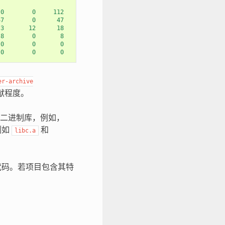
0
0
112
47
0
47
3
12
18
8
0
8
0
0
0
0
0
0
er-archive
献程度。
二进制库，例如，
例如
和
libc.a
代码。若项目包含其特