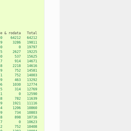
de
&
rodata
0
64212
64212
19
3286
19811
20
0
19797
25
2627
19225
30
537
15625
17
914
14671
58
2218
14616
29
752
14581
51
752
14003
69
463
13292
96
1030
12774
15
314
12769
61
0
12590
88
782
11639
89
1921
11116
54
1206
10860
69
734
10803
28
898
10716
77
0
10623
52
752
10408