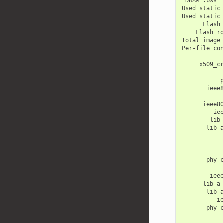
DRAM
.bss
Used
static
Used
static
Flash
Flash
r
Total
image
Per-file
co
x509_c
ieee
ieee8
ie
lib
lib_
phy_
iee
lib_a
lib_
i
phy_