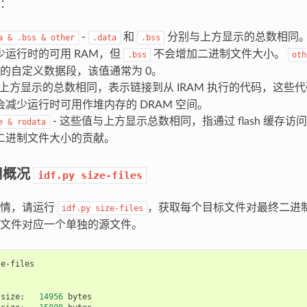
：
-
和
分别与上方显示的总数相同
a
&
.bss
&
other
.data
.bss
少运行时的可用 RAM，但
不会增加二进制文件大小。
.bss
oth
小的自定义数据段，该值通常为 0。
与上方显示的总数相同，表示链接到从 IRAM 执行的代码，这些
会减少运行时可用作堆内存的 DRAM 空间。
- 这些值与上方显示总数相同，指通过 flash 缓存访问的
e
&
rodata
二进制文件大小的贡献。
用概况
idf.py
size-files
详情，请运行
，获取每个目标文件对最终二进
idf.py
size-files
文件对应一个单独的源文件。
size:
14956