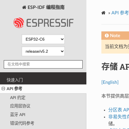
ESP-IDF 编程指南
»
API 参考
Note
当前文档为
存储 AP
快速入门
[English]
API 参考
本节提供高层次的
API 约定
应用层协议
分区表 AP
蓝牙 API
非易失性存储
错误代码参考
储。