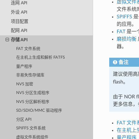
虚拟文件系统
连网 API
文件系统库
外设 API
SPIFFS
是
项目配置
的应用。
配网 API
FAT
是一个
磨损均衡
存储 API
器。
FAT 文件系统
在主机上生成和解析 FATFS
备注
量产程序
建议使用高层
非易失性存储库
flash。
NVS 加密
NVS 分区生成程序
由于 NOR
NVS 分区解析程序
更多信息，
SD/SDIO/MMC 驱动程序
分区 API
FAT 文件
SPIFFS 文件系统
在主机上生
虚拟文件系统组件
量产程序