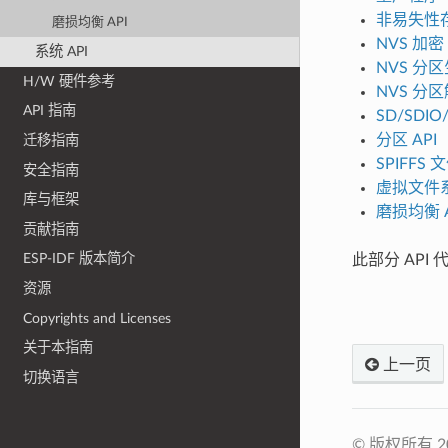
非易失性
磨损均衡 API
NVS 加密
系统 API
NVS 分
H/W 硬件参考
NVS 分
API 指南
SD/SDI
分区 API
迁移指南
SPIFFS
安全指南
虚拟文件
库与框架
磨损均衡 A
贡献指南
ESP-IDF 版本简介
此部分 API 
资源
Copyrights and Licenses
关于本指南
上一页
切换语言
© 版权所有 