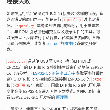
连接失败
如果在运行给定命令时出现如“连接失败”这样的错误，造
成该错误的原因之一可能是运行
时出现错
esptool.py
误。
是构建系统调用的程序，用于重置芯
esptool.py
片、与 ROM 引导加载器交互以及烧录固件的工具。可
以按照以下步骤进行手动复位，轻松解决该问题。如果
问题仍未解决，请参考
esptool 故障排除
获取更多信
息。
通过使 USB 至 UART 桥（如 FTDI 或
esptool.py
CP210x）的 DTR 和 RTS 控制线生效来自动复位 ESP32-
C6（请参考
与 ESP32-C6 创建串口连接
获取更多详细信
息）。DTR 和 RTS 控制线又连接到 ESP32-C6 的
GPIO9
和
(EN) 管脚上，因此 DTR 和 RTS 的电压电平
CHIP_PU
变化会使 ESP32-C6 进入固件下载模式。相关示例可查
看 ESP32 DevKitC 开发板的
原理图
。
一般来说，使用官方的 ESP-IDF 开发板不会出现问题。