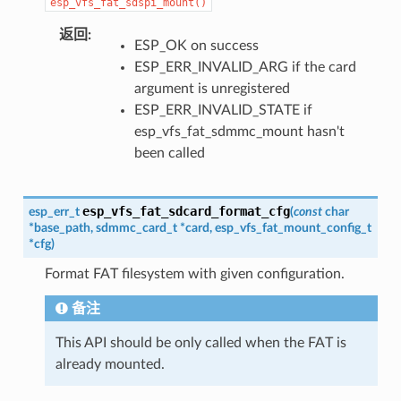
esp_vfs_fat_sdspi_mount()
返回
:
ESP_OK on success
ESP_ERR_INVALID_ARG if the card
argument is unregistered
ESP_ERR_INVALID_STATE if
esp_vfs_fat_sdmmc_mount hasn't
been called
esp_vfs_fat_sdcard_format_cfg
esp_err_t
(
const
char
*
base_path
,
sdmmc_card_t
*
card
,
esp_vfs_fat_mount_config_t
*
cfg
)
Format FAT filesystem with given configuration.
备注
This API should be only called when the FAT is
already mounted.