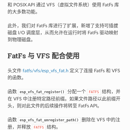
和 POSIX API 通过 VFS（虚拟文件系统）使用 FatFs 库
的大多数功能。
此外，我们对 FatFs 库进行了扩展，新增了支持可插拔
磁盘 I/O 调度层，从而允许在运行时将 FatFs 驱动映射
到物理磁盘。
FatFs 与 VFS 配合使用
头文件
fatfs/vfs/esp_vfs_fat.h
定义了连接 FatFs 和 VFS
的函数。
函数
分配一个
结构，并
esp_vfs_fat_register()
FATFS
在 VFS 中注册特定路径前缀。如果文件路径以此前缀开
头，则对此文件的后续操作将转至 FatFs API。
函数
删除在 VFS 中的注
esp_vfs_fat_unregister_path()
册，并释放
结构。
FATFS