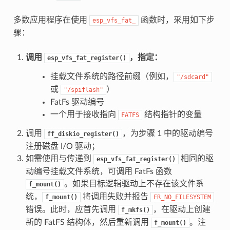
多数应用程序在使用
函数时，采用如下步
esp_vfs_fat_
骤：
调用
，指定：
esp_vfs_fat_register()
挂载文件系统的路径前缀（例如，
"/sdcard"
或
）
"/spiflash"
FatFs 驱动编号
一个用于接收指向
结构指针的变量
FATFS
调用
，为步骤 1 中的驱动编号
ff_diskio_register()
注册磁盘 I/O 驱动；
如需使用与传递到
相同的驱
esp_vfs_fat_register()
动编号挂载文件系统，可调用 FatFs 函数
。如果目标逻辑驱动上不存在该文件系
f_mount()
统，
将调用失败并报告
f_mount()
FR_NO_FILESYSTEM
错误。此时，应首先调用
，在驱动上创建
f_mkfs()
新的 FatFS 结构体，然后重新调用
。注
f_mount()