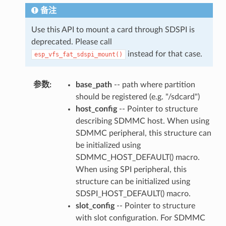
备注
Use this API to mount a card through SDSPI is
deprecated. Please call
instead for that case.
esp_vfs_fat_sdspi_mount()
参数
:
base_path
-- path where partition
should be registered (e.g. "/sdcard")
host_config
-- Pointer to structure
describing SDMMC host. When using
SDMMC peripheral, this structure can
be initialized using
SDMMC_HOST_DEFAULT() macro.
When using SPI peripheral, this
structure can be initialized using
SDSPI_HOST_DEFAULT() macro.
slot_config
-- Pointer to structure
with slot configuration. For SDMMC