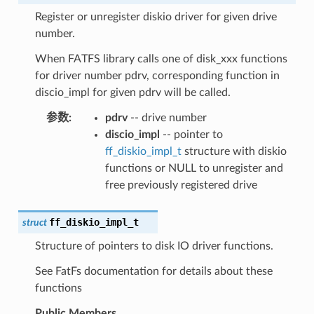
Register or unregister diskio driver for given drive
number.
When FATFS library calls one of disk_xxx functions
for driver number pdrv, corresponding function in
discio_impl for given pdrv will be called.
参数
:
pdrv
-- drive number
discio_impl
-- pointer to
ff_diskio_impl_t
structure with diskio
functions or NULL to unregister and
free previously registered drive
ff_diskio_impl_t
struct
Structure of pointers to disk IO driver functions.
See FatFs documentation for details about these
functions
Public Members