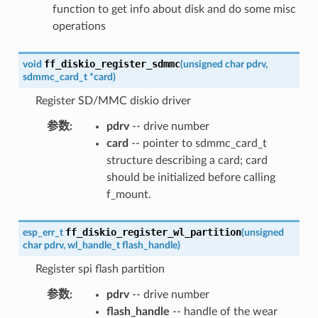
function to get info about disk and do some misc
operations
ff_diskio_register_sdmmc
void
(
unsigned
char
pdrv
,
sdmmc_card_t
*
card
)
Register SD/MMC diskio driver
参数
:
pdrv
-- drive number
card
-- pointer to sdmmc_card_t
structure describing a card; card
should be initialized before calling
f_mount.
ff_diskio_register_wl_partition
esp_err_t
(
unsigned
char
pdrv
,
wl_handle_t
flash_handle
)
Register spi flash partition
参数
:
pdrv
-- drive number
flash_handle
-- handle of the wear