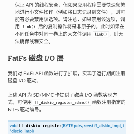
保证 API 的线程安全，但如果应用程序需要快速频繁
地进行小文件操作（例如将日志记录到文件），则可
能有必要禁用该选项。请注意，如果禁用该选项，调
用
后的复制操作将是非原子的，此时如果在
link()
不同任务中对同一卷上的大文件调用
，则无
link()
法确保线程安全。
FatFs 磁盘 I/O 层
我们对 FatFs API 函数进行了扩展，实现了运行期间注册
磁盘 I/O 驱动。
上述 API 为 SD/MMC 卡提供了磁盘 I/O 函数实现方
式，可使用
函数注册指定的
ff_diskio_register_sdmmc()
FatFs 驱动编号。
ff_diskio_register
void
(
BYTE
pdrv
,
const
ff_diskio_impl_t
*
discio_impl
)