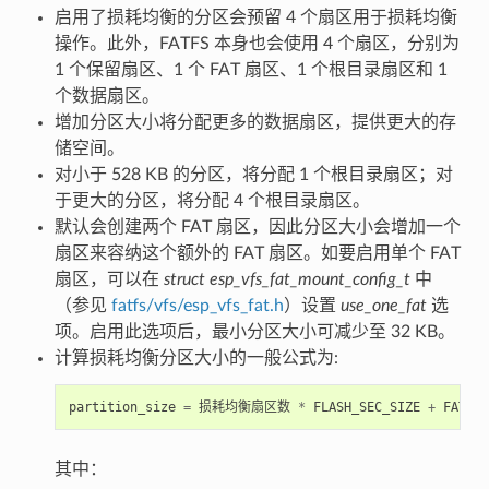
启用了损耗均衡的分区会预留 4 个扇区用于损耗均衡
操作。此外，FATFS 本身也会使用 4 个扇区，分别为
1 个保留扇区、1 个 FAT 扇区、1 个根目录扇区和 1
个数据扇区。
增加分区大小将分配更多的数据扇区，提供更大的存
储空间。
对小于 528 KB 的分区，将分配 1 个根目录扇区；对
于更大的分区，将分配 4 个根目录扇区。
默认会创建两个 FAT 扇区，因此分区大小会增加一个
扇区来容纳这个额外的 FAT 扇区。如要启用单个 FAT
扇区，可以在
struct esp_vfs_fat_mount_config_t
中
（参见
fatfs/vfs/esp_vfs_fat.h
）设置
use_one_fat
选
项。启用此选项后，最小分区大小可减少至 32 KB。
计算损耗均衡分区大小的一般公式为:
partition_size
=
损耗均衡扇区数
*
FLASH_SEC_SIZE
+
FATFS
其中：