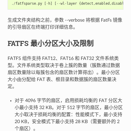
./
fatfsparse
.
py
[
-
h
]
[
--
wl
-
layer
{
detect
,
enabled
,
disabled
}
生成文件夹结构之前，参数 --verbose 将根据 FatFs 镜像
的引导扇区在终端打印详细信息。
FATFS 最小分区大小及限制
FATFS 组件支持 FAT12、FAT16 和 FAT32 文件系统类
型。文件系统类型取决于卷上簇的数量（簇数通过数据
扇区数量除以每簇包含的扇区数计算得出）。最小分区
大小由分配给 FAT 表、根目录和数据簇的扇区数量决
定。
对于 4096 字节的扇区，启用损耗均衡的 FAT 分区大
小最小支持 32 KB。对于 512 字节的扇区，最小分区
大小取决于损耗均衡的配置：性能模式下，最小支持
20 KB，安全模式下最小支持 28 KB（需要额外的 2
个扇区）。