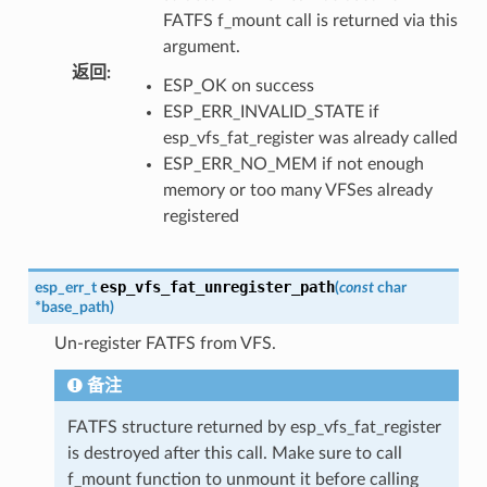
FATFS f_mount call is returned via this
argument.
返回
:
ESP_OK on success
ESP_ERR_INVALID_STATE if
esp_vfs_fat_register was already called
ESP_ERR_NO_MEM if not enough
memory or too many VFSes already
registered
esp_vfs_fat_unregister_path
esp_err_t
(
const
char
*
base_path
)
Un-register FATFS from VFS.
备注
FATFS structure returned by esp_vfs_fat_register
is destroyed after this call. Make sure to call
f_mount function to unmount it before calling