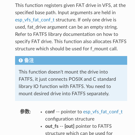
This function registers given FAT drive in VFS, at the
specified base path. Input arguments are held in
esp_vfs_fat_conf_t
structure. If only one drive is
used, fat_drive argument can be an empty string.
Refer to FATFS library documentation on how to
specify FAT drive. This function also allocates FATFS
structure which should be used for f_mount call.
备注
This function doesn't mount the drive into
FATFS, it just connects POSIX and C standard
library IO function with FATFS. You need to
mount desired drive into FATFS separately.
参数
:
conf
-- pointer to
esp_vfs_fat_conf_t
configuration structure
out_fs
--
[out]
pointer to FATFS
structure which can be used for