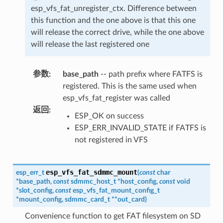
esp_vfs_fat_unregister_ctx. Difference between
this function and the one above is that this one
will release the correct drive, while the one above
will release the last registered one
参数
:
base_path
-- path prefix where FATFS is
registered. This is the same used when
esp_vfs_fat_register was called
返回
:
ESP_OK on success
ESP_ERR_INVALID_STATE if FATFS is
not registered in VFS
esp_vfs_fat_sdmmc_mount
esp_err_t
(
const
char
*
base_path
,
const
sdmmc_host_t
*
host_config
,
const
void
*
slot_config
,
const
esp_vfs_fat_mount_config_t
*
mount_config
,
sdmmc_card_t
*
*
out_card
)
Convenience function to get FAT filesystem on SD