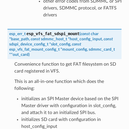
other error codes from SDMMC or SPI
drivers, SDMMC protocol, or FATFS
drivers
esp_vfs_fat_sdspi_mount
esp_err_t
(
const
char
*
base_path
,
const
sdmmc_host_t
*
host_config_input
,
const
sdspi_device_config_t
*
slot_config
,
const
esp_vfs_fat_mount_config_t
*
mount_config
,
sdmmc_card_t
*
*
out_card
)
Convenience function to get FAT filesystem on SD
card registered in VFS.
This is an all-in-one function which does the
following:
initializes an SPI Master device based on the SPI
Master driver with configuration in slot_config,
and attach it to an initialized SPI bus.
initializes SD card with configuration in
host_config_input