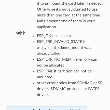
it to unmount the card later if needed.
Otherwise it's not suggested to use
more than one card at the same time
and unmount one of them in your
application.
返回
:
ESP_OK on success
ESP_ERR_INVALID_STATE if
esp_vfs_fat_sdmmc_mount was
already called
ESP_ERR_NO_MEM if memory can
not be allocated
ESP_FAIL if partition can not be
mounted
other error codes from SDMMC or SPI
drivers, SDMMC protocol, or FATFS
drivers