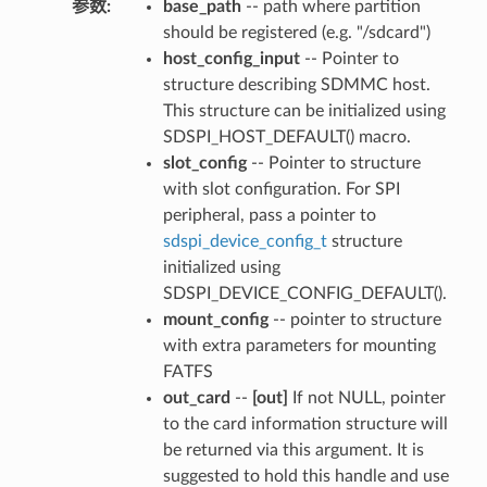
参数
:
base_path
-- path where partition
should be registered (e.g. "/sdcard")
host_config_input
-- Pointer to
structure describing SDMMC host.
This structure can be initialized using
SDSPI_HOST_DEFAULT() macro.
slot_config
-- Pointer to structure
with slot configuration. For SPI
peripheral, pass a pointer to
sdspi_device_config_t
structure
initialized using
SDSPI_DEVICE_CONFIG_DEFAULT().
mount_config
-- pointer to structure
with extra parameters for mounting
FATFS
out_card
--
[out]
If not NULL, pointer
to the card information structure will
be returned via this argument. It is
suggested to hold this handle and use