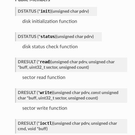
init
DSTATUS
(
*
)
(
unsigned
char
pdrv
)
disk initialization function
status
DSTATUS
(
*
)
(
unsigned
char
pdrv
)
disk status check function
read
DRESULT
(
*
)
(
unsigned
char
pdrv
,
unsigned
char
*
buff
,
uint32_t
sector
,
unsigned
count
)
sector read function
write
DRESULT
(
*
)
(
unsigned
char
pdrv
,
const
unsigned
char
*
buff
,
uint32_t
sector
,
unsigned
count
)
sector write function
ioctl
DRESULT
(
*
)
(
unsigned
char
pdrv
,
unsigned
char
cmd
,
void
*
buff
)