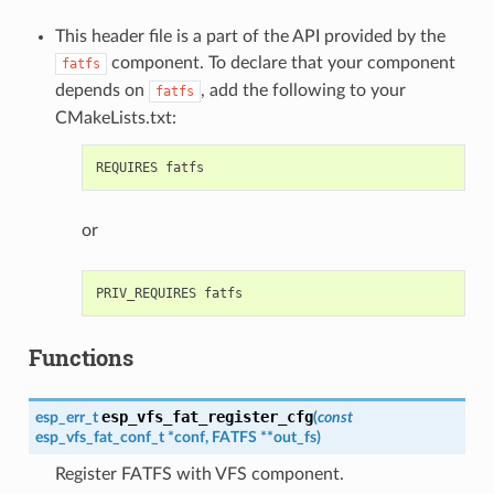
This header file is a part of the API provided by the
component. To declare that your component
fatfs
depends on
, add the following to your
fatfs
CMakeLists.txt:
or
Functions
esp_vfs_fat_register_cfg
esp_err_t
(
const
esp_vfs_fat_conf_t
*
conf
,
FATFS
*
*
out_fs
)
Register FATFS with VFS component.