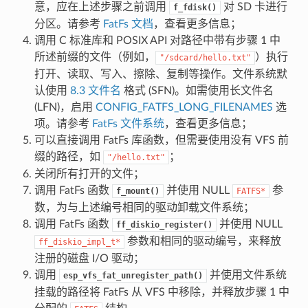
意，应在上述步骤之前调用
对 SD 卡进行
f_fdisk()
分区。请参考
FatFs 文档
，查看更多信息；
调用 C 标准库和 POSIX API 对路径中带有步骤 1 中
所述前缀的文件（例如，
）执行
"/sdcard/hello.txt"
打开、读取、写入、擦除、复制等操作。文件系统默
认使用
8.3 文件名
格式 (SFN)。如需使用长文件名
(LFN)，启用
CONFIG_FATFS_LONG_FILENAMES
选
项。请参考
FatFs 文件系统
，查看更多信息；
可以直接调用 FatFs 库函数，但需要使用没有 VFS 前
缀的路径，如
；
"/hello.txt"
关闭所有打开的文件；
调用 FatFs 函数
并使用 NULL
参
f_mount()
FATFS*
数，为与上述编号相同的驱动卸载文件系统；
调用 FatFs 函数
并使用 NULL
ff_diskio_register()
参数和相同的驱动编号，来释放
ff_diskio_impl_t*
注册的磁盘 I/O 驱动；
调用
并使用文件系统
esp_vfs_fat_unregister_path()
挂载的路径将 FatFs 从 VFS 中移除，并释放步骤 1 中