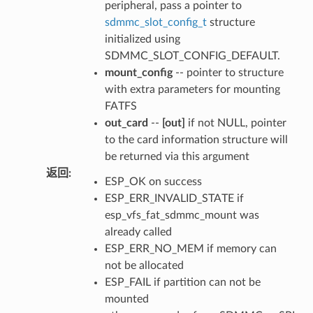
peripheral, pass a pointer to
sdmmc_slot_config_t
structure
initialized using
SDMMC_SLOT_CONFIG_DEFAULT.
mount_config
-- pointer to structure
with extra parameters for mounting
FATFS
out_card
--
[out]
if not NULL, pointer
to the card information structure will
be returned via this argument
返回
:
ESP_OK on success
ESP_ERR_INVALID_STATE if
esp_vfs_fat_sdmmc_mount was
already called
ESP_ERR_NO_MEM if memory can
not be allocated
ESP_FAIL if partition can not be
mounted