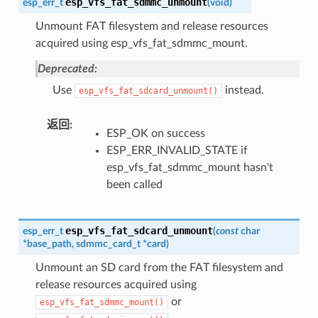
esp_vfs_fat_sdmmc_unmount
esp_err_t
(
void
)
Unmount FAT filesystem and release resources
acquired using esp_vfs_fat_sdmmc_mount.
Deprecated:
Use
instead.
esp_vfs_fat_sdcard_unmount()
返回
:
ESP_OK on success
ESP_ERR_INVALID_STATE if
esp_vfs_fat_sdmmc_mount hasn't
been called
esp_vfs_fat_sdcard_unmount
esp_err_t
(
const
char
*
base_path
,
sdmmc_card_t
*
card
)
Unmount an SD card from the FAT filesystem and
release resources acquired using
or
esp_vfs_fat_sdmmc_mount()