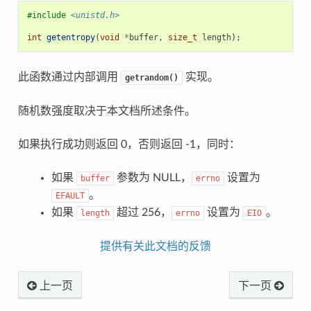
#include
<unistd.h>
int
getentropy
(
void
*
buffer
,
size_t
length
);
此函数通过内部调用
实现。
getrandom()
随机数强度取决于本文档所述条件。
如果执行成功则返回 0，否则返回 -1，同时：
如果
参数为 NULL，
设置为
buffer
errno
。
EFAULT
如果
超过 256，
设置为
。
length
errno
EIO
提供有关此文档的反馈
上一页
下一页