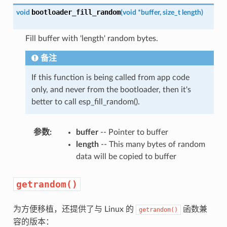
bootloader_fill_random
void
(
void
*
buffer
,
size_t
length
)
Fill buffer with 'length' random bytes.
备注
If this function is being called from app code
only, and never from the bootloader, then it's
better to call esp_fill_random().
参数
:
buffer
-- Pointer to buffer
length
-- This many bytes of random
data will be copied to buffer
getrandom()
为方便移植，还提供了与 Linux 的
函数兼
getrandom()
容的版本：