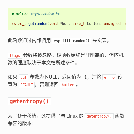
#include
<sys/random.h>
ssize_t
getrandom
(
void
*
buf
,
size_t
buflen
,
unsigned
int
f
此函数通过内部调用
来实现。
esp_fill_random()
参数将被忽略。该函数始终是非阻塞的，但随机
flags
数的强度取决于本文档所述条件。
如果
参数为 NULL，返回值为 -1，并将
设
buf
errno
置为
。否则返回
。
EFAULT
buflen
getentropy()
为了便于移植，还提供了与 Linux 的
函数
getentropy()
兼容的版本：