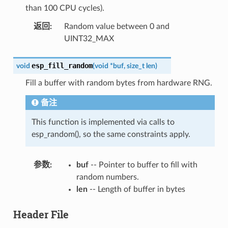
than 100 CPU cycles).
返回
:
Random value between 0 and
UINT32_MAX
esp_fill_random
void
(
void
*
buf
,
size_t
len
)
Fill a buffer with random bytes from hardware RNG.
备注
This function is implemented via calls to
esp_random(), so the same constraints apply.
参数
:
buf
-- Pointer to buffer to fill with
random numbers.
len
-- Length of buffer in bytes
Header File