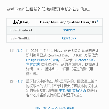
参考下表可知最新的低功耗蓝牙主机的认证信息。
1
主机 (Host)
Design Number / Qualified Design ID
ESP-Bluedroid
198312
ESP-NimBLE
Q371597
[
1
]
(
1
,
2
)
自 2024 年 7 月 1 日起，蓝牙 SIG 新认证的设计
识别编号已从 Qualified Deign ID (QDID) 更改为
Design Number (DN)
。 请登录
Bluetooth SIG
官方网站
以获取合格产品的详细信息，例如设计
详情、TCRL 版本和 ICS 详情（通过的测试用
例）等。
[
2
]
(
1
,
2
)
蓝牙协议中的某些功能是可选的，因此通过某个
协议版本的认证并不意味着支持该版本协议中规
定的所有功能 请参阅
主要功能支持状态
以获取
各个芯片当前支持的低功耗蓝牙功能。