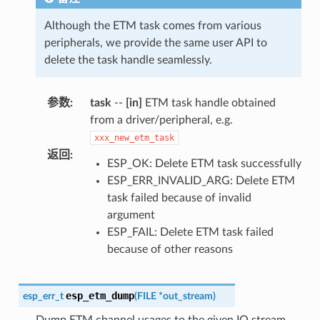
Although the ETM task comes from various
peripherals, we provide the same user API to
delete the task handle seamlessly.
参数
:
task
--
[in]
ETM task handle obtained
from a driver/peripheral, e.g.
xxx_new_etm_task
返回
:
ESP_OK: Delete ETM task successfully
ESP_ERR_INVALID_ARG: Delete ETM
task failed because of invalid
argument
ESP_FAIL: Delete ETM task failed
because of other reasons
esp_etm_dump
esp_err_t
(
FILE
*
out_stream
)