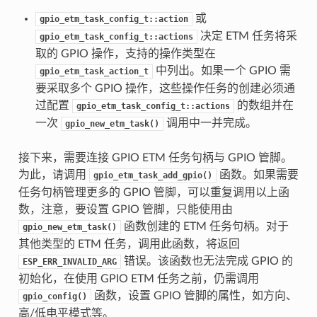
或
gpio_etm_task_config_t::action
决定 ETM 任务将采
gpio_etm_task_config_t::actions
取的 GPIO 操作，支持的操作类型在
中列出。如果一个 GPIO 需
gpio_etm_task_action_t
要采取多个 GPIO 操作，这些操作任务的创建必须通
过配置
的数组并在
gpio_etm_task_config_t::actions
一次
调用中一并完成。
gpio_new_etm_task()
接下来，需要连接 GPIO ETM 任务句柄与 GPIO 管脚。
为此，请调用
函数。如果需要
gpio_etm_task_add_gpio()
任务句柄管理更多的 GPIO 管脚，可以重复调用以上函
数，注意，要设置 GPIO 管脚，只能使用由
函数创建的 ETM 任务句柄。对于
gpio_new_etm_task()
其他类型的 ETM 任务，调用此函数，将返回
错误。该函数也无法完成 GPIO 的
ESP_ERR_INVALID_ARG
初始化，在使用 GPIO ETM 任务之前，仍需调用
函数，设置 GPIO 管脚的属性，如方向、
gpio_config()
高/低电平模式等。