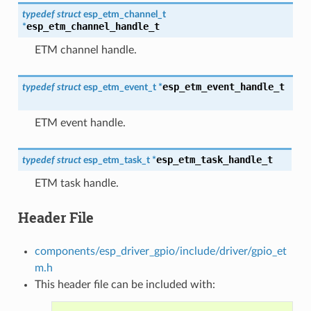
typedef
struct
esp_etm_channel_t
esp_etm_channel_handle_t
*
ETM channel handle.
esp_etm_event_handle_t
typedef
struct
esp_etm_event_t
*
ETM event handle.
esp_etm_task_handle_t
typedef
struct
esp_etm_task_t
*
ETM task handle.
Header File
components/esp_driver_gpio/include/driver/gpio_et
m.h
This header file can be included with: