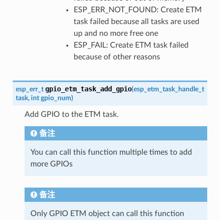
ESP_ERR_NOT_FOUND: Create ETM
task failed because all tasks are used
up and no more free one
ESP_FAIL: Create ETM task failed
because of other reasons
gpio_etm_task_add_gpio
esp_err_t
(
esp_etm_task_handle_t
task
,
int
gpio_num
)
Add GPIO to the ETM task.
备注
You can call this function multiple times to add
more GPIOs
备注
Only GPIO ETM object can call this function