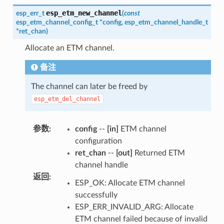
esp_etm_new_channel
esp_err_t
(
const
esp_etm_channel_config_t
*
config
,
esp_etm_channel_handle_t
*
ret_chan
)
Allocate an ETM channel.
备注
The channel can later be freed by
esp_etm_del_channel
参数
:
config
--
[in]
ETM channel
configuration
ret_chan
--
[out]
Returned ETM
channel handle
返回
:
ESP_OK: Allocate ETM channel
successfully
ESP_ERR_INVALID_ARG: Allocate
ETM channel failed because of invalid