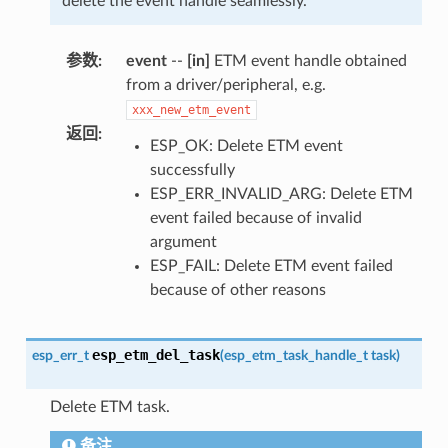
delete the event handle seamlessly.
参数
:
event
--
[in]
ETM event handle obtained
from a driver/peripheral, e.g.
xxx_new_etm_event
返回
:
ESP_OK: Delete ETM event
successfully
ESP_ERR_INVALID_ARG: Delete ETM
event failed because of invalid
argument
ESP_FAIL: Delete ETM event failed
because of other reasons
esp_etm_del_task
esp_err_t
(
esp_etm_task_handle_t
task
)
Delete ETM task.
备注