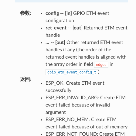
参数
:
config
--
[in]
GPIO ETM event
configuration
ret_event
--
[out]
Returned ETM event
handle
...
--
[out]
Other returned ETM event
handles if any (the order of the
returned event handles is aligned with
the array order in field
in
edges
)
gpio_etm_event_config_t
返回
:
ESP_OK: Create ETM event
successfully
ESP_ERR_INVALID_ARG: Create ETM
event failed because of invalid
argument
ESP_ERR_NO_MEM: Create ETM
event failed because of out of memory
ESP_ERR_NOT_FOUND: Create ETM