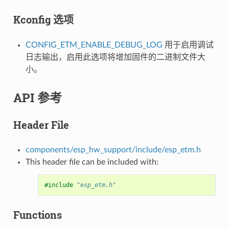
Kconfig 选项
CONFIG_ETM_ENABLE_DEBUG_LOG
用于启用调试
日志输出，启用此选项将增加固件的二进制文件大
小。
API 参考
Header File
components/esp_hw_support/include/esp_etm.h
This header file can be included with:
#include
"esp_etm.h"
Functions