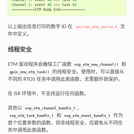
channel
1
:
event
48
==>
task
90
channel
2
:
event
48
==>
task
94
===========
ETM
Dump
End
============
以上输出信息打印的数字 ID 在
文
soc/soc_etm_source.h
件中定义。
线程安全
ETM 驱动程序会确保工厂函数
和
esp_etm_new_channel()
的线程安全。使用时，可以直接从
gpio_new_etm_task()
不同的 RTOS 任务中调用此类函数，无需额外锁保护。
在 ISR 环境中，不支持运行任何函数。
其他以
、
esp_etm_channel_handle_t
和
作为
esp_etm_task_handle_t
esp_etm_event_handle_t
首个位置参数的函数，则非线程安全，应避免从不同任
务中调用此类函数。