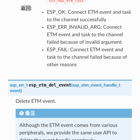
xxx_new_etm_task
返回
:
ESP_OK: Connect ETM event and task
to the channel successfully
ESP_ERR_INVALID_ARG: Connect
ETM event and task to the channel
failed because of invalid argument
ESP_FAIL: Connect ETM event and
task to the channel failed because of
other reasons
esp_etm_del_event
esp_err_t
(
esp_etm_event_handle_t
event
)
Delete ETM event.
备注
Although the ETM event comes from various
peripherals, we provide the same user API to