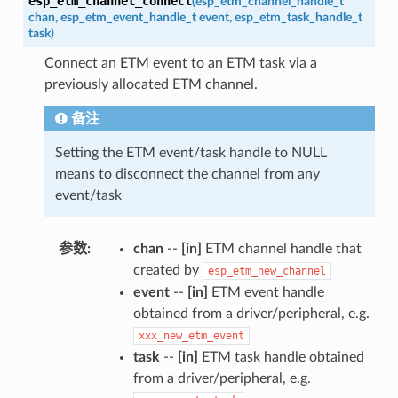
esp_etm_channel_connect
(
esp_etm_channel_handle_t
chan
,
esp_etm_event_handle_t
event
,
esp_etm_task_handle_t
task
)
Connect an ETM event to an ETM task via a
previously allocated ETM channel.
备注
Setting the ETM event/task handle to NULL
means to disconnect the channel from any
event/task
参数
:
chan
--
[in]
ETM channel handle that
created by
esp_etm_new_channel
event
--
[in]
ETM event handle
obtained from a driver/peripheral, e.g.
xxx_new_etm_event
task
--
[in]
ETM task handle obtained
from a driver/peripheral, e.g.