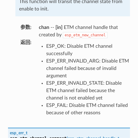
This function will transit the channel state from
enable to init.
参数
:
chan
--
[in]
ETM channel handle that
created by
esp_etm_new_channel
返回
:
ESP_OK: Disable ETM channel
successfully
ESP_ERR_INVALID_ARG: Disable ETM
channel failed because of invalid
argument
ESP_ERR_INVALID_STATE: Disable
ETM channel failed because the
channel is not enabled yet
ESP_FAIL: Disable ETM channel failed
because of other reasons
esp_err_t