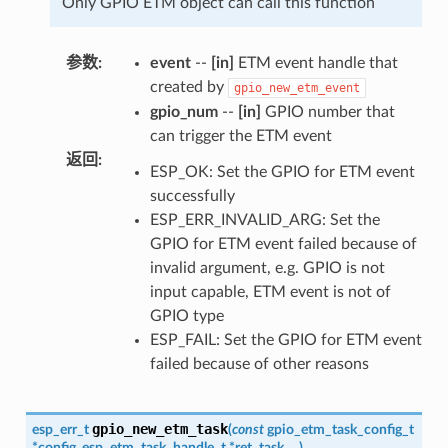
Only GPIO ETM object can call this function
参数
:
event
--
[in]
ETM event handle that
created by
gpio_new_etm_event
gpio_num
--
[in]
GPIO number that
can trigger the ETM event
返回
:
ESP_OK: Set the GPIO for ETM event
successfully
ESP_ERR_INVALID_ARG: Set the
GPIO for ETM event failed because of
invalid argument, e.g. GPIO is not
input capable, ETM event is not of
GPIO type
ESP_FAIL: Set the GPIO for ETM event
failed because of other reasons
gpio_new_etm_task
esp_err_t
(
const
gpio_etm_task_config_t
*
config
,
esp_etm_task_handle_t
*
ret_task
,
...
)