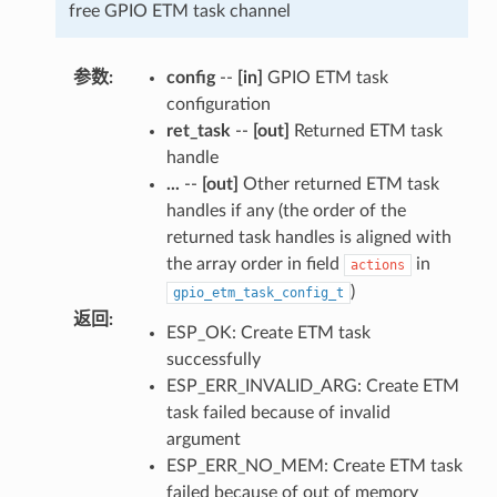
free GPIO ETM task channel
参数
:
config
--
[in]
GPIO ETM task
configuration
ret_task
--
[out]
Returned ETM task
handle
...
--
[out]
Other returned ETM task
handles if any (the order of the
returned task handles is aligned with
the array order in field
in
actions
)
gpio_etm_task_config_t
返回
:
ESP_OK: Create ETM task
successfully
ESP_ERR_INVALID_ARG: Create ETM
task failed because of invalid
argument
ESP_ERR_NO_MEM: Create ETM task
failed because of out of memory