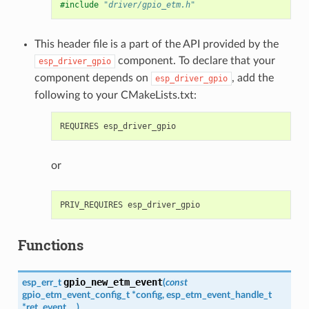
#include
"driver/gpio_etm.h"
This header file is a part of the API provided by the
component. To declare that your
esp_driver_gpio
component depends on
, add the
esp_driver_gpio
following to your CMakeLists.txt:
or
Functions
gpio_new_etm_event
esp_err_t
(
const
gpio_etm_event_config_t
*
config
,
esp_etm_event_handle_t
*
ret_event
,
...
)