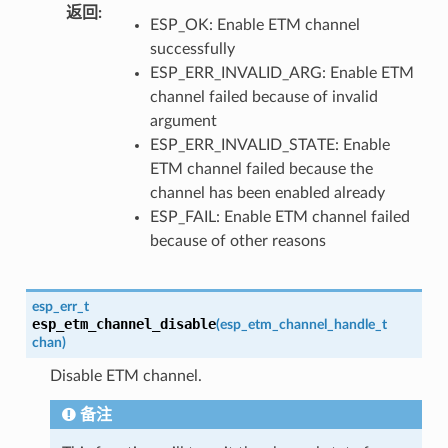
返回
:
ESP_OK: Enable ETM channel
successfully
ESP_ERR_INVALID_ARG: Enable ETM
channel failed because of invalid
argument
ESP_ERR_INVALID_STATE: Enable
ETM channel failed because the
channel has been enabled already
ESP_FAIL: Enable ETM channel failed
because of other reasons
esp_err_t
esp_etm_channel_disable
(
esp_etm_channel_handle_t
chan
)
Disable ETM channel.
备注