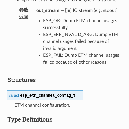
Dump ETM channel usages to the given IO stream.
参数
:
out_stream
--
[in]
IO stream (e.g. stdout)
返回
:
ESP_OK: Dump ETM channel usages
successfully
ESP_ERR_INVALID_ARG: Dump ETM
channel usages failed because of
invalid argument
ESP_FAIL: Dump ETM channel usages
failed because of other reasons
Structures
esp_etm_channel_config_t
struct
ETM channel configuration.
Type Definitions