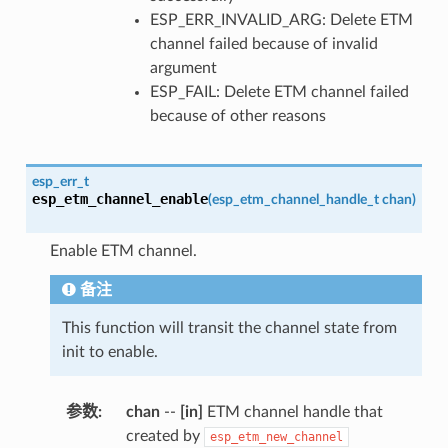
ESP_ERR_INVALID_ARG: Delete ETM
channel failed because of invalid
argument
ESP_FAIL: Delete ETM channel failed
because of other reasons
esp_err_t
esp_etm_channel_enable
(
esp_etm_channel_handle_t
chan
)
Enable ETM channel.
备注
This function will transit the channel state from
init to enable.
参数
:
chan
--
[in]
ETM channel handle that
created by
esp_etm_new_channel