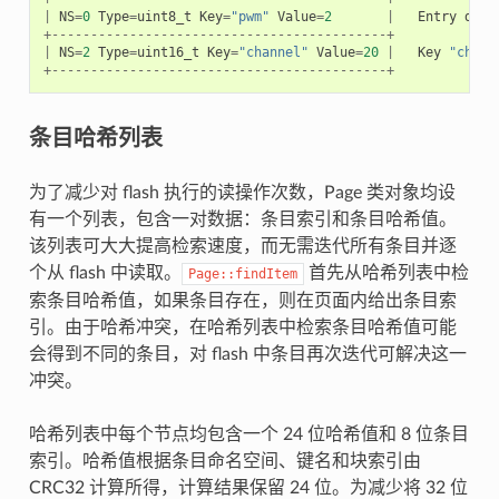
|
NS
=
0
Type
=
uint8_t
Key
=
"pwm"
Value
=
2
|
Entry
desc
+-------------------------------------------+
|
NS
=
2
Type
=
uint16_t
Key
=
"channel"
Value
=
20
|
Key
"chann
+-------------------------------------------+
条目哈希列表
为了减少对 flash 执行的读操作次数，Page 类对象均设
有一个列表，包含一对数据：条目索引和条目哈希值。
该列表可大大提高检索速度，而无需迭代所有条目并逐
个从 flash 中读取。
首先从哈希列表中检
Page::findItem
索条目哈希值，如果条目存在，则在页面内给出条目索
引。由于哈希冲突，在哈希列表中检索条目哈希值可能
会得到不同的条目，对 flash 中条目再次迭代可解决这一
冲突。
哈希列表中每个节点均包含一个 24 位哈希值和 8 位条目
索引。哈希值根据条目命名空间、键名和块索引由
CRC32 计算所得，计算结果保留 24 位。为减少将 32 位