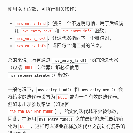
使用以下函数，可执行相关操作：
：创建一个不透明句柄，用于后续调
nvs_entry_find
用
和
函数；
nvs_entry_next
nvs_entry_info
：让迭代器指向下一个键值对；
nvs_entry_next
：返回每个键值对的信息。
nvs_entry_info
总的来说，所有通过
获得的迭代器
nvs_entry_find()
（包括
迭代器）都必须使用
NULL
释放。
nvs_release_iterator()
一般情况下，
和
会
nvs_entry_find()
nvs_entry_next()
将给定的迭代器设置为
或为一个有效的迭代器。
NULL
但如果出现参数错误（如返回
），给定的迭代器不会被修改。
ESP_ERR_NVS_NOT_FOUND
因此，在调用
之前最好将迭代器初始
nvs_entry_find()
化为
，这样可以避免在释放迭代器之前进行复杂的
NULL