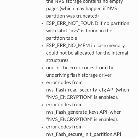
the NVS storage contains no empty
pages (which may happen if NVS
partition was truncated)
ESP_ERR_NOT_FOUND if no partition
with label "nvs" is found in the
partition table
ESP_ERR_NO_MEM in case memory
could not be allocated for the internal
structures
one of the error codes from the
underlying flash storage driver
error codes from
nvs_flash_read_security_cfg API (when
"NVS_ENCRYPTION" is enabled).
error codes from
nvs_flash_generate_keys API (when
"NVS_ENCRYPTION" is enabled).
error codes from
nvs_flash_secure_init_partition API