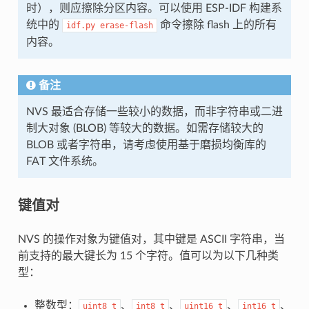
时），则应擦除分区内容。可以使用 ESP-IDF 构建系
统中的
命令擦除 flash 上的所有
idf.py
erase-flash
内容。
备注
NVS 最适合存储一些较小的数据，而非字符串或二进
制大对象 (BLOB) 等较大的数据。如需存储较大的
BLOB 或者字符串，请考虑使用基于磨损均衡库的
FAT 文件系统。
键值对
NVS 的操作对象为键值对，其中键是 ASCII 字符串，当
前支持的最大键长为 15 个字符。值可以为以下几种类
型：
整数型：
、
、
、
、
uint8_t
int8_t
uint16_t
int16_t