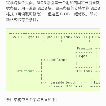
实现跨多个页面。BLOB 索引是一个附加的固定长度元数
据条目，用于追踪 BLOB 块。目前条目仍支持早期 BLOB
格式（可读取可修改），但这些 BLOB 一经修改，即以
新格式储存至条目。
+--------+----------+----------+----------------+---------
|
NS
(
1
)
|
Type
(
1
)
|
Span
(
1
)
|
ChunkIndex
(
1
)
|
CRC32
(
4
+--------+----------+----------+----------------+---------
Primitive
+-----
+-------->
|
|
Types
+-----
+->
Fixed
length
--
|
|
+-----
|
+-------->
|
Size
Data
format
---+
BLOB
Index
+-----
|
|
+--------
+->
Variable
length
-->
|
Size
(
2
(
Strings
,
BLOB
Data
)
+--------
条目结构中各个字段含义如下：