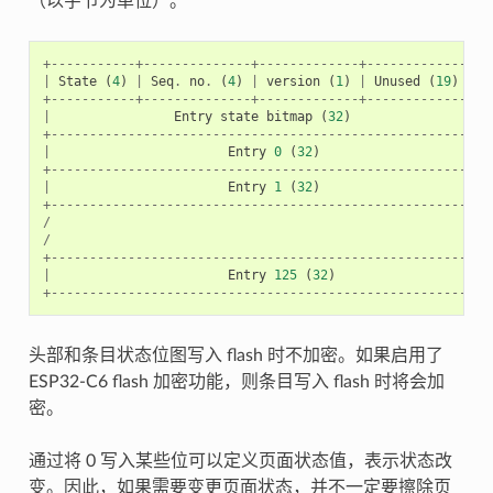
（以字节为单位）。
+-----------+--------------+-------------+----------------
|
State
(
4
)
|
Seq
.
no
.
(
4
)
|
version
(
1
)
|
Unused
(
19
)
|
C
+-----------+--------------+-------------+----------------
|
Entry
state
bitmap
(
32
)
+---------------------------------------------------------
|
Entry
0
(
32
)
+---------------------------------------------------------
|
Entry
1
(
32
)
+---------------------------------------------------------
/
/
+---------------------------------------------------------
|
Entry
125
(
32
)
+---------------------------------------------------------
头部和条目状态位图写入 flash 时不加密。如果启用了
ESP32-C6 flash 加密功能，则条目写入 flash 时将会加
密。
通过将 0 写入某些位可以定义页面状态值，表示状态改
变。因此，如果需要变更页面状态，并不一定要擦除页