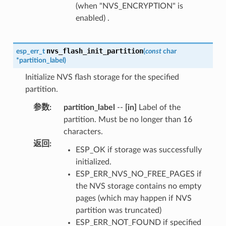
(when "NVS_ENCRYPTION" is
enabled) .
nvs_flash_init_partition
esp_err_t
(
const
char
*
partition_label
)
Initialize NVS flash storage for the specified
partition.
参数
:
partition_label
--
[in]
Label of the
partition. Must be no longer than 16
characters.
返回
:
ESP_OK if storage was successfully
initialized.
ESP_ERR_NVS_NO_FREE_PAGES if
the NVS storage contains no empty
pages (which may happen if NVS
partition was truncated)
ESP_ERR_NOT_FOUND if specified