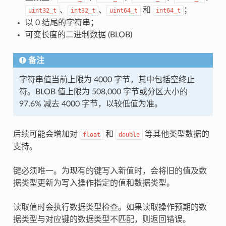
、
、
和
；
uint32_t
int32_t
uint64_t
int64_t
以 0 结尾的字符串；
可变长度的二进制数据 (BLOB)
备注
字符串值当前上限为 4000 字节，其中包括空终止
符。BLOB 值上限为 508,000 字节或分区大小的
97.6% 减去 4000 字节，以较低值为准。
后续可能会增加对
和
等其他类型数据的
float
double
支持。
键必须唯一。为现有的键写入新值时，会将旧的值及数
据类型更新为写入操作指定的值和数据类型。
读取值时会执行数据类型检查。如果读取操作预期的数
据类型与对应键的数据类型不匹配，则返回错误。