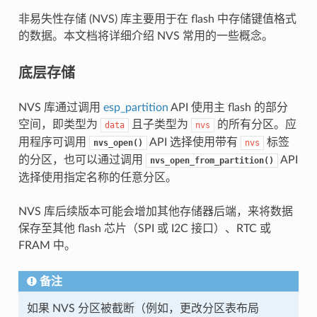
非易失性存储 (NVS) 库主要用于在 flash 中存储键值格式
的数据。本文档将详细介绍 NVS 常用的一些概念。
底层存储
NVS 库通过调用
esp_partition
API 使用主 flash 的部分
空间，即类型为
且子类型为
的所有分区。应
data
nvs
用程序可调用
API 选择使用带有
标签
nvs_open()
nvs
的分区，也可以通过调用
API
nvs_open_from_partition()
选择使用指定名称的任意分区。
NVS 库后续版本可能会增加其他存储器后端，来将数据
保存至其他 flash 芯片（SPI 或 I2C 接口）、RTC 或
FRAM 中。
备注
如果 NVS 分区被截断（例如，更改分区表布局