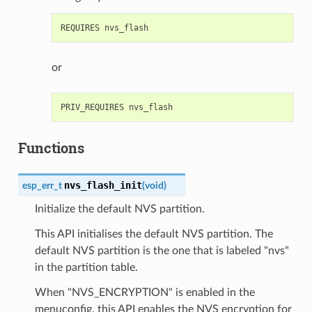
or
Functions
nvs_flash_init
esp_err_t
(
void
)
Initialize the default NVS partition.
This API initialises the default NVS partition. The
default NVS partition is the one that is labeled "nvs"
in the partition table.
When "NVS_ENCRYPTION" is enabled in the
menuconfig, this API enables the NVS encryption for