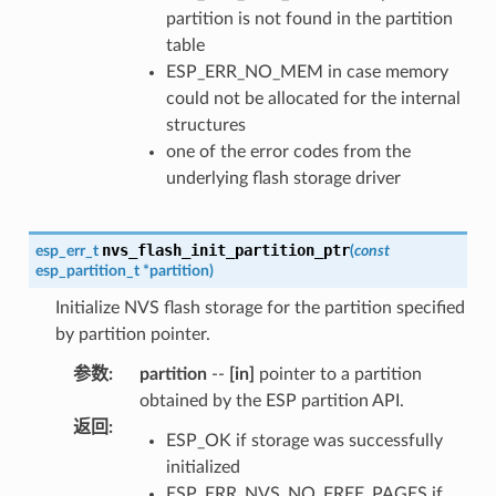
partition is not found in the partition
table
ESP_ERR_NO_MEM in case memory
could not be allocated for the internal
structures
one of the error codes from the
underlying flash storage driver
nvs_flash_init_partition_ptr
esp_err_t
(
const
esp_partition_t
*
partition
)
Initialize NVS flash storage for the partition specified
by partition pointer.
参数
:
partition
--
[in]
pointer to a partition
obtained by the ESP partition API.
返回
:
ESP_OK if storage was successfully
initialized
ESP_ERR_NVS_NO_FREE_PAGES if