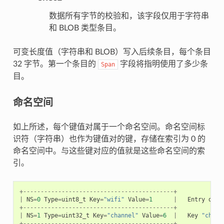
数据所有字节的校验和，该字段仅用于字符串
和 BLOB 类型条目。
可变长度值（字符串和 BLOB）写入后续条目，每个条目
32 字节。第一个条目的
字段将指明使用了多少条
Span
目。
命名空间
如上所述，每个键值对属于一个命名空间。命名空间标
识符（字符串）也作为键值对的键，存储在索引为 0 的
命名空间中。与这些键对应的值就是这些命名空间的索
引。
+-------------------------------------------+
|
NS
=
0
Type
=
uint8_t
Key
=
"wifi"
Value
=
1
|
Entry
desc
+-------------------------------------------+
|
NS
=
1
Type
=
uint32_t
Key
=
"channel"
Value
=
6
|
Key
"chann
+-------------------------------------------+