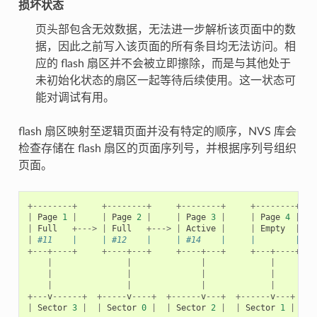
损坏状态
页头部包含无效数据，无法进一步解析该页面中的数
据，因此之前写入该页面的所有条目均无法访问。相
应的 flash 扇区并不会被立即擦除，而是与其他处于
未初始化状态的扇区一起等待后续使用。这一状态可
能对调试有用。
flash 扇区映射至逻辑页面并没有特定的顺序，NVS 库会
检查存储在 flash 扇区的页面序列号，并根据序列号组织
页面。
+--------+
+--------+
+--------+
+--------+
|
Page
1
|
|
Page
2
|
|
Page
3
|
|
Page
4
|
|
Full
+--->
|
Full
+--->
|
Active
|
|
Empty
|
|
#11    |     | #12    |     | #14    |     |        | 
+---+----+
+----+---+
+----+---+
+---+----+
|
|
|
|
|
|
|
|
|
|
|
|
+---
v
------+
+-----
v
----+
+------
v
---+
+------
v
---+
|
Sector
3
|
|
Sector
0
|
|
Sector
2
|
|
Sector
1
|