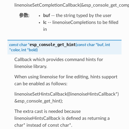
linenoiseSetCompletionCallback(&esp_console_get_compl
参数
:
buf
-- the string typed by the user
lc
-- linenoiseCompletions to be filled
in
esp_console_get_hint
const
char
*
(
const
char
*
buf
,
int
*
color
,
int
*
bold
)
Callback which provides command hints for
linenoise library.
When using linenoise for line editing, hints support
can be enabled as follows:
linenoiseSetHintsCallback((linenoiseHintsCallback*)
&esp_console_get_hint);
The extra cast is needed because
linenoiseHintsCallback is defined as returning a
char* instead of const char*.