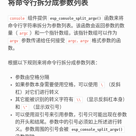
将命令行拆分成参数列表
组件提供
函数来将
console
esp_console_split_argv()
命令行字符串拆分为参数列表。该函数会返回参数的数
量（
）和一个指针数组，该指针数组可以作为
argc
参数传递给任何接受
格式参数的函
argv
argc，argv
数。
根据以下规则来将命令行拆分成参数列表：
参数由空格分隔
如果参数本身需要使用空格，可以使用
（反斜
\
杠）对它们进行转义
其它能被识别的转义字符有
（显示反斜杠本身）
\\
和
（显示双引号）
\"
可以使用双引号来引用参数，引号只可能出现在参数
的开头和结尾。参数中的引号必须如上所述进行转
义。参数周围的引号会被
esp_console_split_argv()