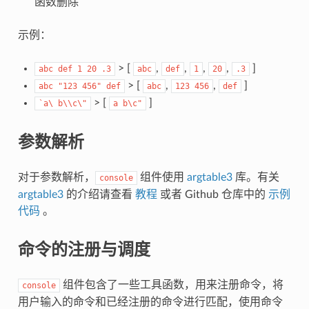
函数删除
示例：
> [
,
,
,
,
]
abc
def
1
20
.3
abc
def
1
20
.3
> [
,
,
]
abc
"123
456"
def
abc
123
456
def
> [
]
`a\
b\\c\"
a
b\c"
参数解析
对于参数解析，
组件使用
argtable3
库。有关
console
argtable3
的介绍请查看
教程
或者 Github 仓库中的
示例
代码
。
命令的注册与调度
组件包含了一些工具函数，用来注册命令，将
console
用户输入的命令和已经注册的命令进行匹配，使用命令