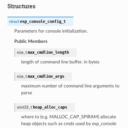
Structures
esp_console_config_t
struct
Parameters for console initialization.
Public Members
max_cmdline_length
size_t
length of command line buffer, in bytes
max_cmdline_args
size_t
maximum number of command line arguments to
parse
heap_alloc_caps
uint32_t
where to (e.g. MALLOC_CAP_SPIRAM) allocate
heap objects such as cmds used by esp_console