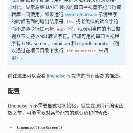
此功能依赖于终端应用程序对 ANSI 转义符的支持。
因此，显示原始 UART 数据的串口监视器不能与行编
辑库一同使用。如果运行
system/console
示例程序
的时候看到的输出结果是
或者类似的转义字符
[6n
而不是命令行提示符
时，就表明当前的串口监
esp>
视器不支持 ANSI 转义字符。已知可用的串口监视程
序有 GNU screen、minicom 和 esp-idf-monitor（可
以通过在项目目录下执行
来调
idf.py
monitor
用）。
前往这里可以查看
linenoise
库提供的所有函数的描述。
配置
Linenoise 库不需要显式地初始化，但是在调用行编辑函
数之前，可能需要对某些配置的默认值稍作修改。
linenoiseClearScreen()