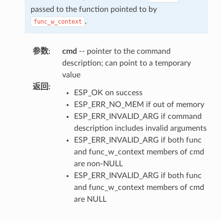
passed to the function pointed to by
.
func_w_context
参数
:
cmd
-- pointer to the command
description; can point to a temporary
value
返回
:
ESP_OK on success
ESP_ERR_NO_MEM if out of memory
ESP_ERR_INVALID_ARG if command
description includes invalid arguments
ESP_ERR_INVALID_ARG if both func
and func_w_context members of cmd
are non-NULL
ESP_ERR_INVALID_ARG if both func
and func_w_context members of cmd
are NULL