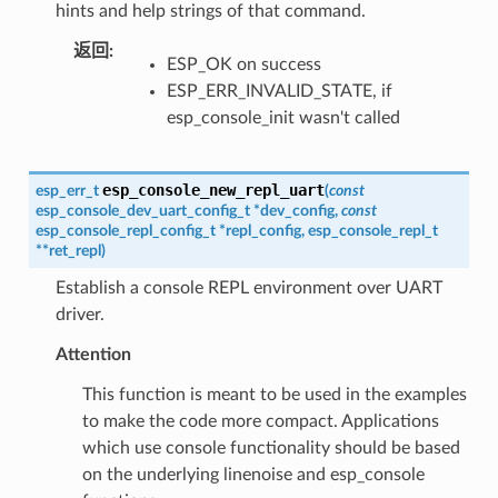
hints and help strings of that command.
返回
:
ESP_OK on success
ESP_ERR_INVALID_STATE, if
esp_console_init wasn't called
esp_console_new_repl_uart
esp_err_t
(
const
esp_console_dev_uart_config_t
*
dev_config
,
const
esp_console_repl_config_t
*
repl_config
,
esp_console_repl_t
*
*
ret_repl
)
Establish a console REPL environment over UART
driver.
Attention
This function is meant to be used in the examples
to make the code more compact. Applications
which use console functionality should be based
on the underlying linenoise and esp_console