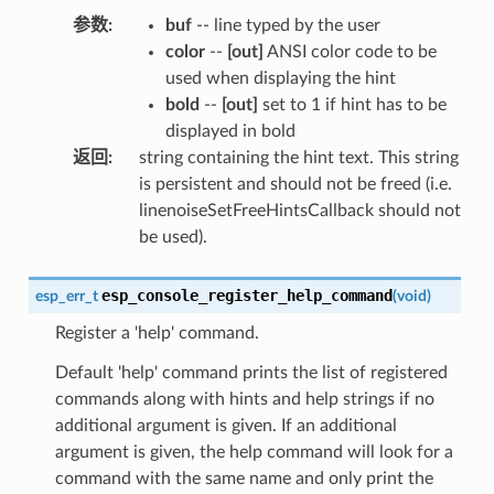
参数
:
buf
-- line typed by the user
color
--
[out]
ANSI color code to be
used when displaying the hint
bold
--
[out]
set to 1 if hint has to be
displayed in bold
返回
:
string containing the hint text. This string
is persistent and should not be freed (i.e.
linenoiseSetFreeHintsCallback should not
be used).
esp_console_register_help_command
esp_err_t
(
void
)
Register a 'help' command.
Default 'help' command prints the list of registered
commands along with hints and help strings if no
additional argument is given. If an additional
argument is given, the help command will look for a
command with the same name and only print the