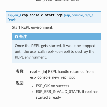
esp_console_start_repl
esp_err_t
(
esp_console_repl_t
*
repl
)
Start REPL environment.
备注
Once the REPL gets started, it won't be stopped
until the user calls repl->del(repl) to destroy the
REPL environment.
参数
:
repl
--
[in]
REPL handle returned from
esp_console_new_repl_xxx
返回
:
ESP_OK on success
ESP_ERR_INVALID_STATE, if repl has
started already