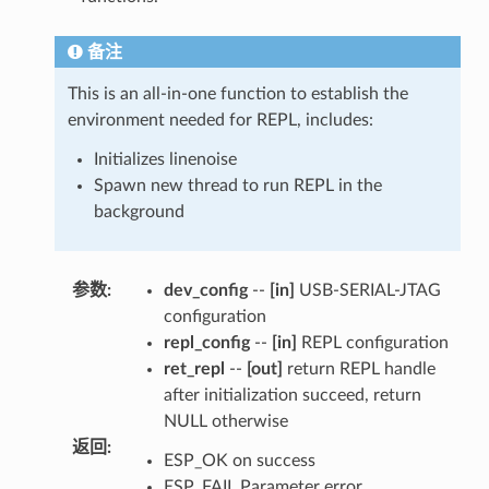
备注
This is an all-in-one function to establish the
environment needed for REPL, includes:
Initializes linenoise
Spawn new thread to run REPL in the
background
参数
:
dev_config
--
[in]
USB-SERIAL-JTAG
configuration
repl_config
--
[in]
REPL configuration
ret_repl
--
[out]
return REPL handle
after initialization succeed, return
NULL otherwise
返回
:
ESP_OK on success
ESP_FAIL Parameter error