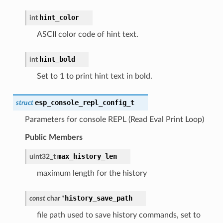
hint_color
int
ASCII color code of hint text.
hint_bold
int
Set to 1 to print hint text in bold.
esp_console_repl_config_t
struct
Parameters for console REPL (Read Eval Print Loop)
Public Members
max_history_len
uint32_t
maximum length for the history
history_save_path
const
char
*
file path used to save history commands, set to