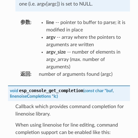
one (i.e. argv[argc]) is set to NULL.
参数
:
line
-- pointer to buffer to parse; it is
modified in place
argv
-- array where the pointers to
arguments are written
argv_size
-- number of elements in
argv_array (max. number of
arguments)
返回
:
number of arguments found (argc)
esp_console_get_completion
void
(
const
char
*
buf
,
linenoiseCompletions
*
lc
)
Callback which provides command completion for
linenoise library.
When using linenoise for line editing, command
completion support can be enabled like this: