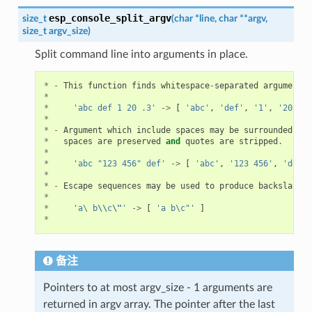
esp_console_split_argv
size_t
(
char
*
line
,
char
*
*
argv
,
size_t
argv_size
)
Split command line into arguments in place.
*
-
This
function
finds
whitespace
-
separated
arguments
*
*
'abc def 1 20 .3'
->
[
'abc'
,
'def'
,
'1'
,
'20'
,
'
*
*
-
Argument
which
include
spaces
may
be
surrounded
wit
*
spaces
are
preserved
and
quotes
are
stripped
.
*
*
'abc "123 456" def'
->
[
'abc'
,
'123 456'
,
'def'
*
*
-
Escape
sequences
may
be
used
to
produce
backslash
,
*
*
'a\ b
\\
c
\"
'
->
[
'a b\c"'
]
*
备注
Pointers to at most argv_size - 1 arguments are
returned in argv array. The pointer after the last