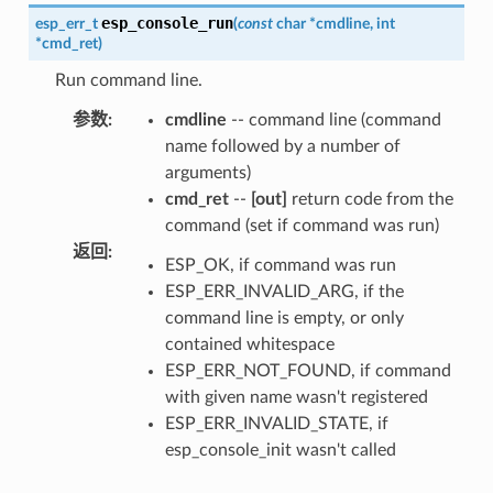
esp_console_run
esp_err_t
(
const
char
*
cmdline
,
int
*
cmd_ret
)
Run command line.
参数
:
cmdline
-- command line (command
name followed by a number of
arguments)
cmd_ret
--
[out]
return code from the
command (set if command was run)
返回
:
ESP_OK, if command was run
ESP_ERR_INVALID_ARG, if the
command line is empty, or only
contained whitespace
ESP_ERR_NOT_FOUND, if command
with given name wasn't registered
ESP_ERR_INVALID_STATE, if
esp_console_init wasn't called