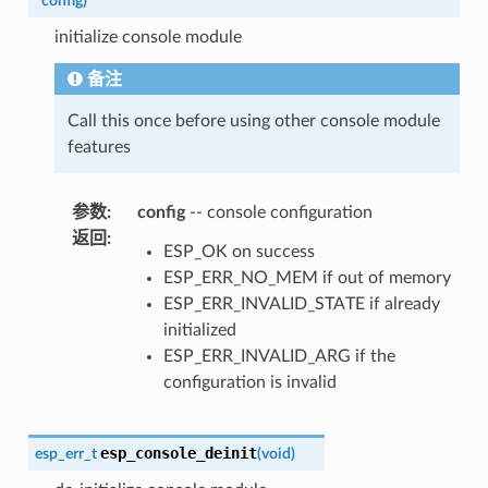
*
config
)
initialize console module
备注
Call this once before using other console module
features
参数
:
config
-- console configuration
返回
:
ESP_OK on success
ESP_ERR_NO_MEM if out of memory
ESP_ERR_INVALID_STATE if already
initialized
ESP_ERR_INVALID_ARG if the
configuration is invalid
esp_console_deinit
esp_err_t
(
void
)