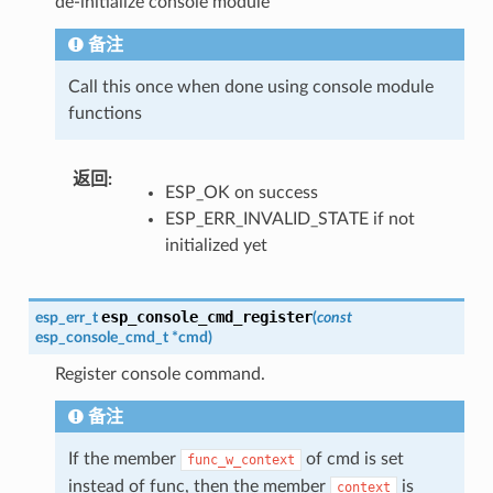
de-initialize console module
备注
Call this once when done using console module
functions
返回
:
ESP_OK on success
ESP_ERR_INVALID_STATE if not
initialized yet
esp_console_cmd_register
esp_err_t
(
const
esp_console_cmd_t
*
cmd
)
Register console command.
备注
If the member
of cmd is set
func_w_context
instead of func, then the member
is
context