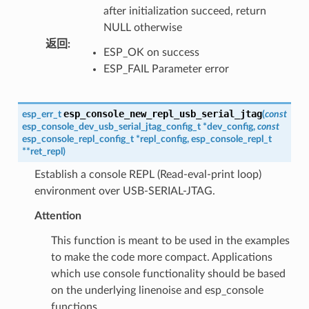
after initialization succeed, return
NULL otherwise
返回
:
ESP_OK on success
ESP_FAIL Parameter error
esp_console_new_repl_usb_serial_jtag
esp_err_t
(
const
esp_console_dev_usb_serial_jtag_config_t
*
dev_config
,
const
esp_console_repl_config_t
*
repl_config
,
esp_console_repl_t
*
*
ret_repl
)
Establish a console REPL (Read-eval-print loop)
environment over USB-SERIAL-JTAG.
Attention
This function is meant to be used in the examples
to make the code more compact. Applications
which use console functionality should be based
on the underlying linenoise and esp_console
functions.