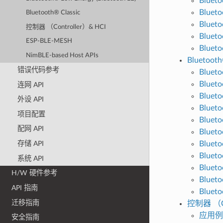
Blueto
Blueto
Bluetooth® Classic
Blueto
控制器 （Controller）& HCI
Blueto
ESP-BLE-MESH
Blueto
NimBLE-based Host APIs
Bluetooth
错误代码参考
Bluet
Bluet
连网 API
Bluet
外设 API
Blueto
项目配置
Blueto
配网 API
Blueto
Bluet
存储 API
Blueto
系统 API
Blueto
H/W 硬件参考
Bluet
API 指南
Bluet
迁移指南
控制器 （Co
应用例
安全指南