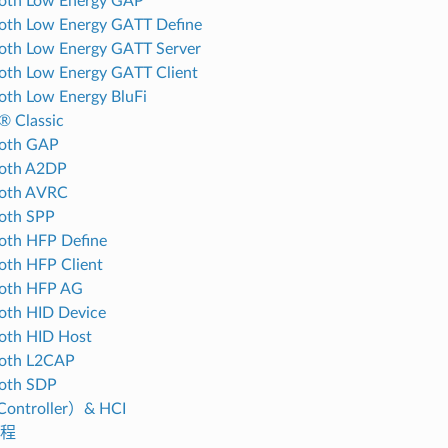
oth Low Energy GAP
oth Low Energy GATT Define
oth Low Energy GATT Server
oth Low Energy GATT Client
oth Low Energy BluFi
® Classic
ooth GAP
ooth A2DP
ooth AVRC
oth SPP
oth HFP Define
oth HFP Client
ooth HFP AG
oth HID Device
oth HID Host
ooth L2CAP
ooth SDP
ntroller）& HCI
程