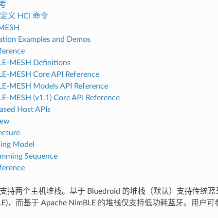
参考
定义 HCI 命令
-MESH
ation Examples and Demos
ference
LE-MESH Definitions
LE-MESH Core API Reference
LE-MESH Models API Reference
E-MESH (v1.1) Core API Reference
sed Host APIs
iew
ecture
ing Model
amming Sequence
ference
 目前支持两个主机堆栈。基于 Bluedroid 的堆栈（默认）支持传
th® LE)，而基于 Apache NimBLE 的堆栈仅支持低功耗蓝牙。