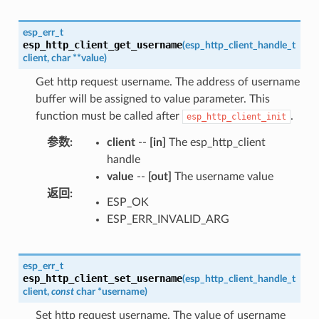
esp_err_t
esp_http_client_get_username
(
esp_http_client_handle_t
client
,
char
*
*
value
)
Get http request username. The address of username
buffer will be assigned to value parameter. This
function must be called after
.
esp_http_client_init
参数
:
client
--
[in]
The esp_http_client
handle
value
--
[out]
The username value
返回
:
ESP_OK
ESP_ERR_INVALID_ARG
esp_err_t
esp_http_client_set_username
(
esp_http_client_handle_t
client
,
const
char
*
username
)
Set http request username. The value of username