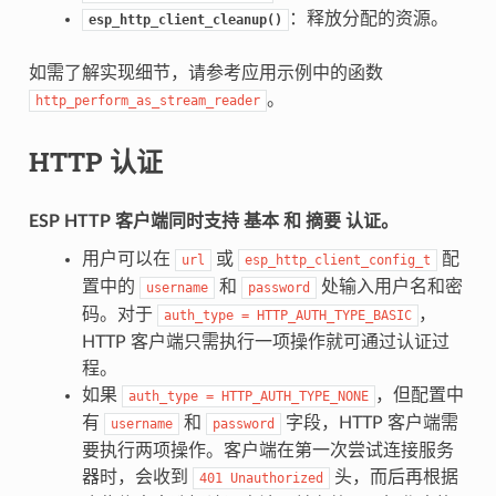
：释放分配的资源。
esp_http_client_cleanup()
如需了解实现细节，请参考应用示例中的函数
。
http_perform_as_stream_reader
HTTP 认证
ESP HTTP 客户端同时支持
基本
和
摘要
认证。
用户可以在
或
配
url
esp_http_client_config_t
置中的
和
处输入用户名和密
username
password
码。对于
，
auth_type
=
HTTP_AUTH_TYPE_BASIC
HTTP 客户端只需执行一项操作就可通过认证过
程。
如果
，但配置中
auth_type
=
HTTP_AUTH_TYPE_NONE
有
和
字段，HTTP 客户端需
username
password
要执行两项操作。客户端在第一次尝试连接服务
器时，会收到
头，而后再根据
401
Unauthorized