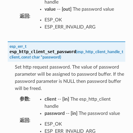
handle
value
--
[out]
The password value
返回
:
ESP_OK
ESP_ERR_INVALID_ARG
esp_err_t
esp_http_client_set_password
(
esp_http_client_handle_t
client
,
const
char
*
password
)
Set http request password. The value of password
parameter will be assigned to password buffer. If the
password parameter is NULL then password buffer
will be freed.
参数
:
client
--
[in]
The esp_http_client
handle
password
--
[in]
The password value
返回
:
ESP_OK
ESP_ERR_INVALID_ARG