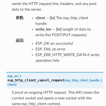
sends the HTTP request line, headers, and any post
data to the server.
参数
:
client
--
[in]
The esp_http_client
handle
write_len
--
[in]
Length of data to
write (for POST/PUT requests)
返回
:
ESP_OK on successful
ESP_FAIL on error
ESP_ERR_HTTP_WRITE_DATA if write
operation fails
esp_err_t
esp_http_client_cancel_request
(
esp_http_client_handle_t
client
)
Cancel an ongoing HTTP request. This API closes the
current socket and opens a new socket with the
same esp_http_client context.