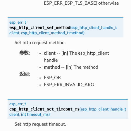
ESP_ERR_ESP_TLS_BASE) otherwise
esp_err_t
esp_http_client_set_method
(
esp_http_client_handle_t
client
,
esp_http_client_method_t
method
)
Set http request method.
参数
:
client
--
[in]
The esp_http_client
handle
method
--
[in]
The method
返回
:
ESP_OK
ESP_ERR_INVALID_ARG
esp_err_t
esp_http_client_set_timeout_ms
(
esp_http_client_handle_t
client
,
int
timeout_ms
)
Set http request timeout.