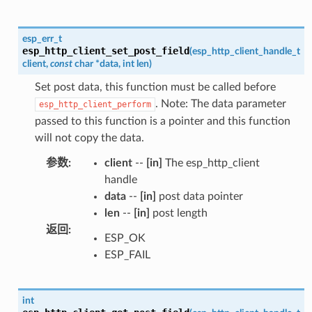
esp_err_t
esp_http_client_set_post_field
(
esp_http_client_handle_t
client
,
const
char
*
data
,
int
len
)
Set post data, this function must be called before
. Note: The data parameter
esp_http_client_perform
passed to this function is a pointer and this function
will not copy the data.
参数
:
client
--
[in]
The esp_http_client
handle
data
--
[in]
post data pointer
len
--
[in]
post length
返回
:
ESP_OK
ESP_FAIL
int