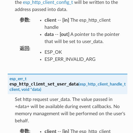
the
esp_http_client_config_t
will be written to the
address passed into data.
参数
:
client
--
[in]
The esp_http_client
handle
data
--
[out]
A pointer to the pointer
that will be set to user_data.
返回
:
ESP_OK
ESP_ERR_INVALID_ARG
esp_err_t
esp_http_client_set_user_data
(
esp_http_client_handle_t
client
,
void
*
data
)
Set http request user_data. The value passed in
+data+ will be available during event callbacks. No
memory management will be performed on the user's
behalf.
参数
:
client
--
[in]
The esp_http_client