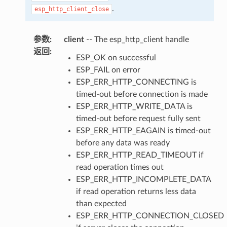
.
esp_http_client_close
参数
:
client
-- The esp_http_client handle
返回
:
ESP_OK on successful
ESP_FAIL on error
ESP_ERR_HTTP_CONNECTING is
timed-out before connection is made
ESP_ERR_HTTP_WRITE_DATA is
timed-out before request fully sent
ESP_ERR_HTTP_EAGAIN is timed-out
before any data was ready
ESP_ERR_HTTP_READ_TIMEOUT if
read operation times out
ESP_ERR_HTTP_INCOMPLETE_DATA
if read operation returns less data
than expected
ESP_ERR_HTTP_CONNECTION_CLOSED