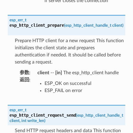
if server closes the connection
esp_err_t
esp_http_client_prepare
(
esp_http_client_handle_t
client
)
Prepare HTTP client for a new request This function
initializes the client state and prepares
authentication if needed. It should be called before
sending a request.
参数
:
client
--
[in]
The esp_http_client handle
返回
:
ESP_OK on successful
ESP_FAIL on error
esp_err_t
esp_http_client_request_send
(
esp_http_client_handle_t
client
,
int
write_len
)
Send HTTP request headers and data This function