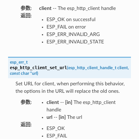
参数
:
client
-- The esp_http_client handle
返回
:
ESP_OK on successful
ESP_FAIL on error
ESP_ERR_INVALID_ARG
ESP_ERR_INVALID_STATE
esp_err_t
esp_http_client_set_url
(
esp_http_client_handle_t
client
,
const
char
*
url
)
Set URL for client, when performing this behavior,
the options in the URL will replace the old ones.
参数
:
client
--
[in]
The esp_http_client
handle
url
--
[in]
The url
返回
:
ESP_OK
ESP_FAIL