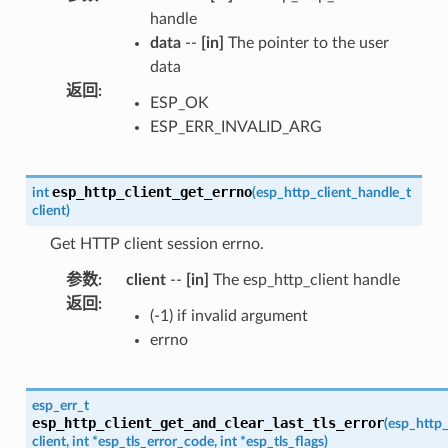
handle
data
--
[in]
The pointer to the user
data
返回
:
ESP_OK
ESP_ERR_INVALID_ARG
esp_http_client_get_errno
int
(
esp_http_client_handle_t
client
)
Get HTTP client session errno.
参数
:
client
--
[in]
The esp_http_client handle
返回
:
(-1) if invalid argument
errno
esp_err_t
esp_http_client_get_and_clear_last_tls_error
(
esp_http_
client
,
int
*
esp_tls_error_code
,
int
*
esp_tls_flags
)