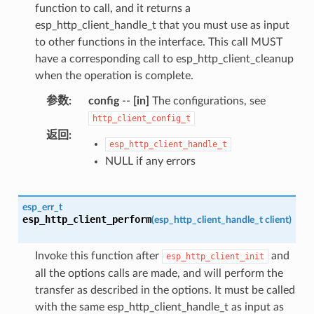
function to call, and it returns a
esp_http_client_handle_t that you must use as input
to other functions in the interface. This call MUST
have a corresponding call to esp_http_client_cleanup
when the operation is complete.
参数
:
config
--
[in]
The configurations, see
http_client_config_t
返回
:
esp_http_client_handle_t
NULL if any errors
esp_err_t
esp_http_client_perform
(
esp_http_client_handle_t
client
)
Invoke this function after
and
esp_http_client_init
all the options calls are made, and will perform the
transfer as described in the options. It must be called
with the same esp_http_client_handle_t as input as