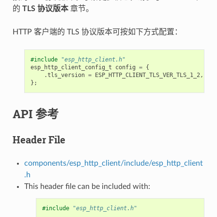
的
TLS 协议版本
章节。
HTTP 客户端的 TLS 协议版本可按如下方式配置：
#include
"esp_http_client.h"
esp_http_client_config_t
config
=
{
.
tls_version
=
ESP_HTTP_CLIENT_TLS_VER_TLS_1_2
,
};
API 参考
Header File
components/esp_http_client/include/esp_http_client
.h
This header file can be included with:
#include
"esp_http_client.h"