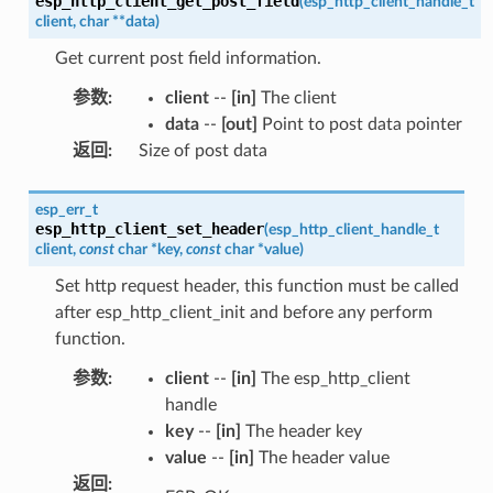
esp_http_client_get_post_field
(
esp_http_client_handle_t
client
,
char
*
*
data
)
Get current post field information.
参数
:
client
--
[in]
The client
data
--
[out]
Point to post data pointer
返回
:
Size of post data
esp_err_t
esp_http_client_set_header
(
esp_http_client_handle_t
client
,
const
char
*
key
,
const
char
*
value
)
Set http request header, this function must be called
after esp_http_client_init and before any perform
function.
参数
:
client
--
[in]
The esp_http_client
handle
key
--
[in]
The header key
value
--
[in]
The header value
返回
: