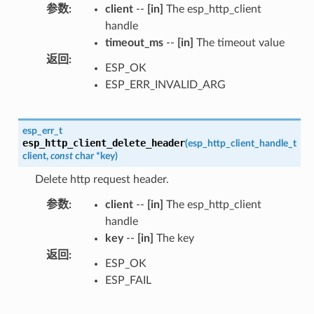
参数
:
client
--
[in]
The esp_http_client
handle
timeout_ms
--
[in]
The timeout value
返回
:
ESP_OK
ESP_ERR_INVALID_ARG
esp_err_t
esp_http_client_delete_header
(
esp_http_client_handle_t
client
,
const
char
*
key
)
Delete http request header.
参数
:
client
--
[in]
The esp_http_client
handle
key
--
[in]
The key
返回
:
ESP_OK
ESP_FAIL