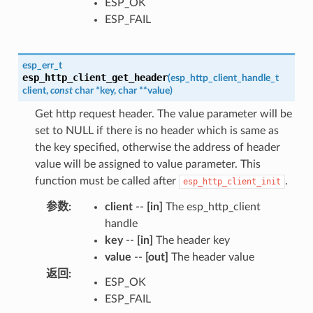
ESP_OK
ESP_FAIL
esp_err_t
esp_http_client_get_header
(
esp_http_client_handle_t
client
,
const
char
*
key
,
char
*
*
value
)
Get http request header. The value parameter will be
set to NULL if there is no header which is same as
the key specified, otherwise the address of header
value will be assigned to value parameter. This
function must be called after
.
esp_http_client_init
参数
:
client
--
[in]
The esp_http_client
handle
key
--
[in]
The header key
value
--
[out]
The header value
返回
:
ESP_OK
ESP_FAIL