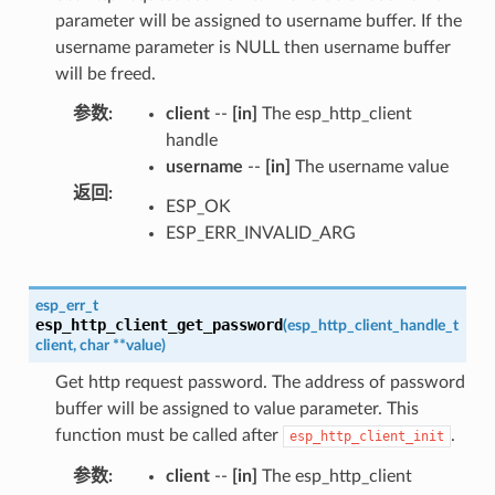
parameter will be assigned to username buffer. If the
username parameter is NULL then username buffer
will be freed.
参数
:
client
--
[in]
The esp_http_client
handle
username
--
[in]
The username value
返回
:
ESP_OK
ESP_ERR_INVALID_ARG
esp_err_t
esp_http_client_get_password
(
esp_http_client_handle_t
client
,
char
*
*
value
)
Get http request password. The address of password
buffer will be assigned to value parameter. This
function must be called after
.
esp_http_client_init
参数
:
client
--
[in]
The esp_http_client