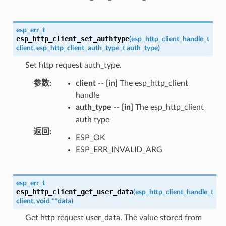
esp_err_t
esp_http_client_set_authtype
(
esp_http_client_handle_t
client
,
esp_http_client_auth_type_t
auth_type
)
Set http request auth_type.
参数
:
client
--
[in]
The esp_http_client
handle
auth_type
--
[in]
The esp_http_client
auth type
返回
:
ESP_OK
ESP_ERR_INVALID_ARG
esp_err_t
esp_http_client_get_user_data
(
esp_http_client_handle_t
client
,
void
*
*
data
)
Get http request user_data. The value stored from