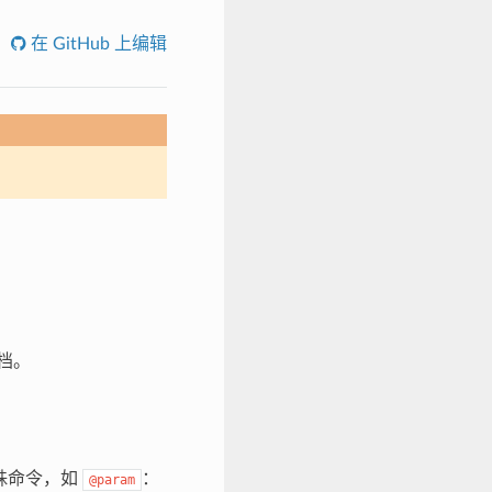
在 GitHub 上编辑
档。
殊命令，如
：
@param