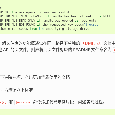
n
SP_OK
if
erase
operation
was
successful
SP_ERR_NVS_INVALID_HANDLE
if
handle
has
been
closed
or
is
NULL
SP_ERR_NVS_READ_ONLY
if
handle
was
opened
as
read
only
SP_ERR_NVS_NOT_FOUND
if
the
requested
key
doesn
't exist
ther
error
codes
from
the
underlying
storage
driver
一组文件库的功能概述需在同一路径下单独的
文档中
README.rst
 API 的头文件，则应将此头文件对应的 README 文件命名为
下进阶技巧，产出更加优质使用的文档。
，请遵循以下标准：
和
命令添加代码示例片段，阐述实现过程。
e{c}
@endcode