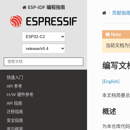
ESP-IDF 编程指南
贡献指
Note
当前文档为
编写文
快速入门
[English]
API 参考
H/W 硬件参考
本文档简要
API 指南
概述
迁移指南
安全指南
为本仓库代
库与框架