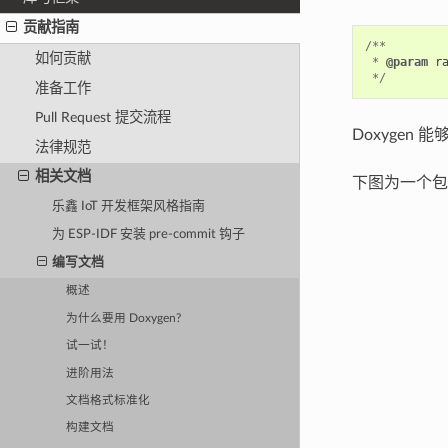
贡献指南
/**
如何贡献
*
@param
r
*/
准备工作
Pull Request 提交流程
Doxyge
法律规范
相关文档
下图为一个包
乐鑫 IoT 开发框架风格指南
为 ESP-IDF 安装 pre-commit 钩子
编写文档
概述
为什么要用 Doxygen?
试一试！
进阶用法
文档格式标准化
构建文档