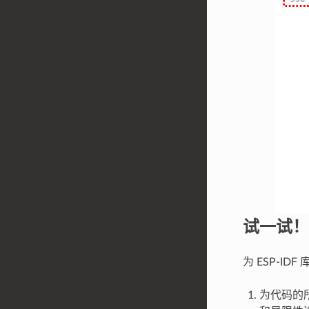
试一试！
为 ESP-I
为代码的