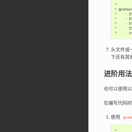
*
*
@retur
*
-
E
*
-
E
*
-
E
*
-
E
*
-
o
头文件或
下还有其他
进阶用法
也可以使用以
在编写代码时
使用
@cod
*