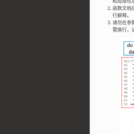
和局限性
函数文档
行解释。
请勿在参
需换行，