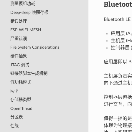
Blueto
测量模组功耗
Deep-sleep 唤醒存根
Bluetoo
错误处理
ESP-WIFI-MESH
应用层 (Appl
严重错误
主机层 (Hos
File System Considerations
控制器层 (Co
硬件抽象
应用层即以 B
JTAG 调试
链接器脚本生成机制
主机层负责实现
低功耗模式
向下通过主机控制器
lwIP
控制器层包括物理层
存储器类型
进行交互，向
OpenThread
分区表
值得一提的是，蓝
体现为物理接口
性能