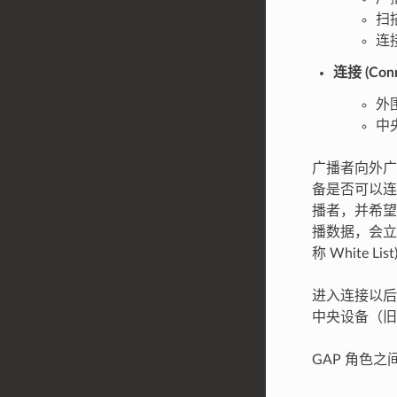
扫描
连接
连接 (Conn
外围
中央
广播者向外广
备是否可以连
播者，并希望
播数据，会立即发起
称 White
进入连接以后
中央设备（旧称
GAP 角色