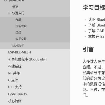
学习目标
概览
快速入门
认识 Blue
介绍
了解 Blue
设备发现
了解 GAP
连接
掌握在 ES
数据交换
蓝牙规范
引言
ESP-BLE-MESH
引导加载程序 (Bootloader)
大多数人在生
构建系统
音频。不过，音频
经典蓝牙不兼容
RF 共存
低的蓝牙协议，通
C 支持
中的数据通信，
C++ 支持
能。不过，在体
Code Quality
门。
核心转储