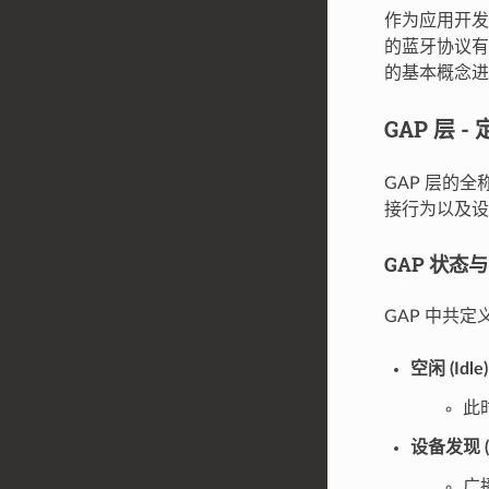
作为应用开发
的蓝牙协议有一
的基本概念进
GAP 层 
GAP 层的全称为
接行为以及设
GAP 状态
GAP 中共
空闲 (Idle)
此
设备发现 (De
广播