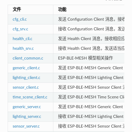
文件
功能
cfg_cli.c
发送 Configuration Client 消息，
cfg_srv.c
接收 Configuration Client 消息，
health_cli.c
发送 Health Client 消息，接收相应应答
health_srv.c
接收 Health Client 消息，发送适当应答
client_common.c
ESP-BLE-MESH 模型相关操作
generic_client.c
发送 ESP-BLE-MESH Generic Cli
lighting_client.c
发送 ESP-BLE-MESH Lighting Cli
sensor_client.c
发送 ESP-BLE-MESH Sensor Clie
time_scene_client.c
发送 ESP-BLE-MESH Time Scene C
generic_server.c
发送 ESP-BLE-MESH Generic Cli
lighting_server.c
接收 ESP-BLE-MESH Lighting Cli
sensor_server.c
接收 ESP-BLE-MESH Sensor Clie