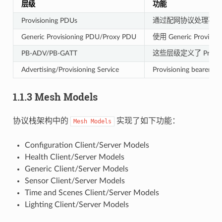
层级
功能
Provisioning PDUs
通过配网协议处理不同层级的 
Generic Provisioning PDU/Proxy PDU
使用 Generic Prov
PB-ADV/PB-GATT
这些层级定义了 Provi
Advertising/Provisioning Service
Provisioning be
1.1.3 Mesh Models
协议栈架构中的
实现了如下功能：
Mesh
Models
Configuration Client/Server Models
Health Client/Server Models
Generic Client/Server Models
Sensor Client/Server Models
Time and Scenes Client/Server Models
Lighting Client/Server Models