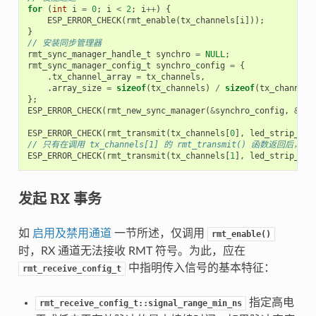
for
(
int
i
=
0
;
i
<
2
;
i
++
)
{
ESP_ERROR_CHECK
(
rmt_enable
(
tx_channels
[
i
]));
}
// 安装同步管理器
rmt_sync_manager_handle_t
synchro
=
NULL
;
rmt_sync_manager_config_t
synchro_config
=
{
.
tx_channel_array
=
tx_channels
,
.
array_size
=
sizeof
(
tx_channels
)
/
sizeof
(
tx_channels
};
ESP_ERROR_CHECK
(
rmt_new_sync_manager
(
&
synchro_config
,
&
syn
ESP_ERROR_CHECK
(
rmt_transmit
(
tx_channels
[
0
],
led_strip_enc
// 只有在调用 tx_channels[1] 的 rmt_transmit() 函数返回后，t
ESP_ERROR_CHECK
(
rmt_transmit
(
tx_channels
[
1
],
led_strip_enc
发起 RX 事务
如
启用及禁用通道
一节所述，仅调用
rmt_enable()
时，RX 通道无法接收 RMT 符号。为此，应在
中指明传入信号的基本特征：
rmt_receive_config_t
指定高电
rmt_receive_config_t::signal_range_min_ns