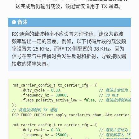
送完成后仍输出载波，该配置仅适用于 TX 通道。
备注
RX 通道的载波频率不应设置为理论值，建议为载波
频率留出一定的容差。例如，以下代码片段的载波频
率设置为 25 KHz，而非 TX 侧配置的 38 KHz。因为
信号在空气中传播时会发生反射和折射，导致接收端
接收的频率失真。
rmt_carrier_config_t
tx_carrier_cfg
=
{
.
duty_cycle
=
0.33
,
// 载波占空比为 33%
.
frequency_hz
=
38000
,
// 38 KHz
.
flags
.
polarity_active_low
=
false
,
// 载波应调制到高电平
};
// 将载波调制到 TX 通道
ESP_ERROR_CHECK
(
rmt_apply_carrier
(
tx_chan
,
&
tx_carrier_cfg
rmt_carrier_config_t
rx_carrier_cfg
=
{
.
duty_cycle
=
0.33
,
// 载波占空比为 33%
.
frequency_hz
=
25000
,
// 载波频率为 25 