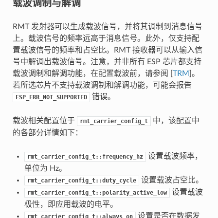
载波调制与解调
RMT 发射器可以生成载波信号，并将其调制到消息信号
上。载波信号的频率远高于消息信号。此外，仅支持配
置载波信号的频率和占空比。RMT 接收器可以从输入信
号中解调出载波信号。注意，并非所有 ESP 芯片都支持
载波调制和解调功能，在配置载波前，请参阅 [
TRM
]。
若所选芯片不支持载波调制和解调功能，可能会报告
错误。
ESP_ERR_NOT_SUPPORTED
载波相关配置位于
中，该配置中
rmt_carrier_config_t
的各部分详情如下：
设置载波频率，
rmt_carrier_config_t::frequency_hz
单位为 Hz。
设置载波占空比。
rmt_carrier_config_t::duty_cycle
设置载波
rmt_carrier_config_t::polarity_active_low
极性，即应用载波的电平。
设置是否在数据发
rmt_carrier_config_t::always_on