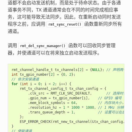
道都不会启动发送机制，而是处于待命状态。由于各通
道事务不同，TX 通道通常会在不同的时间完成相应事
务，这可能导致无法同步。因此，在重新启动同时发送
程序之前，应调用
函数重新同步所有
rmt_sync_reset()
通道。
调用
函数可以回收同步管理
rmt_del_sync_manager()
器，并使通道可以在将来独立启动发送程序。
rmt_channel_handle_t
tx_channels
[
2
]
=
{
NULL
};
// 声明两个通
int
tx_gpio_number
[
2
]
=
{
0
,
2
};
// 依次安装通道
for
(
int
i
=
0
;
i
<
2
;
i
++
)
{
rmt_tx_channel_config_t
tx_chan_config
=
{
.
clk_src
=
RMT_CLK_SRC_DEFAULT
,
// 选择时钟源
.
gpio_num
=
tx_gpio_number
[
i
],
// GPIO 编号
.
mem_block_symbols
=
64
,
// 内存块大小，即 64
.
resolution_hz
=
1
*
1000
*
1000
,
// 1 MHz 分辨率
.
trans_queue_depth
=
1
,
// 设置可以在后台
};
ESP_ERROR_CHECK
(
rmt_new_tx_channel
(
&
tx_chan_config
,
&
t
}
// 使能通道