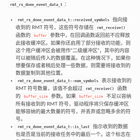
：
rmt_rx_done_event_data_t
指向接
rmt_rx_done_event_data_t::received_symbols
收到的 RMT 符号，这些符号存储在
rmt_receive()
函数的
参数中，在回调函数返回前不应释放
buffer
此接收缓冲区。如果你还启用了部分接收的功能，则
这个用户缓冲区会被用作“二级缓冲区”，其中的内容
可以被随后传入的数据覆盖。在这种情况下，如果你
想要保存或者稍后处理一些数据，则需要将接收到的
数据复制到其他位置。
表示接收到的
rmt_rx_done_event_data_t::num_symbols
RMT 符号数量，该值不会超过
函数
rmt_receive()
的
参数。如果
不足以容纳
buffer_size
buffer_size
所有接收到的 RMT 符号，驱动程序将只保存缓冲区
能够容纳的最大数量的符号，并丢弃或忽略多余的符
号。
指示收到的数据
rmt_rx_done_event_data_t::is_last
包是否是当前的接收任务中的最后一个。这个标志在