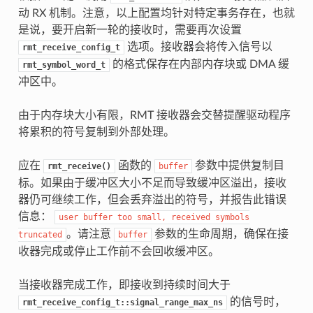
动 RX 机制。注意，以上配置均针对特定事务存在，也就
是说，要开启新一轮的接收时，需要再次设置
选项。接收器会将传入信号以
rmt_receive_config_t
的格式保存在内部内存块或 DMA 缓
rmt_symbol_word_t
冲区中。
由于内存块大小有限，RMT 接收器会交替提醒驱动程序
将累积的符号复制到外部处理。
应在
函数的
参数中提供复制目
rmt_receive()
buffer
标。如果由于缓冲区大小不足而导致缓冲区溢出，接收
器仍可继续工作，但会丢弃溢出的符号，并报告此错误
信息：
user
buffer
too
small,
received
symbols
。请注意
参数的生命周期，确保在接
truncated
buffer
收器完成或停止工作前不会回收缓冲区。
当接收器完成工作，即接收到持续时间大于
的信号时，
rmt_receive_config_t::signal_range_max_ns