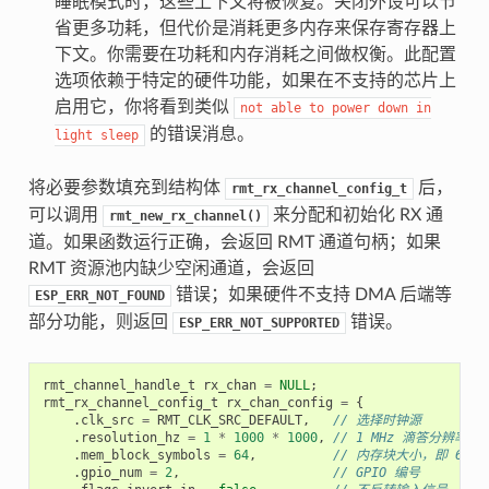
睡眠模式时，这些上下文将被恢复。关闭外设可以节
省更多功耗，但代价是消耗更多内存来保存寄存器上
下文。你需要在功耗和内存消耗之间做权衡。此配置
选项依赖于特定的硬件功能，如果在不支持的芯片上
启用它，你将看到类似
not
able
to
power
down
in
的错误消息。
light
sleep
将必要参数填充到结构体
后，
rmt_rx_channel_config_t
可以调用
来分配和初始化 RX 通
rmt_new_rx_channel()
道。如果函数运行正确，会返回 RMT 通道句柄；如果
RMT 资源池内缺少空闲通道，会返回
错误；如果硬件不支持 DMA 后端等
ESP_ERR_NOT_FOUND
部分功能，则返回
错误。
ESP_ERR_NOT_SUPPORTED
rmt_channel_handle_t
rx_chan
=
NULL
;
rmt_rx_channel_config_t
rx_chan_config
=
{
.
clk_src
=
RMT_CLK_SRC_DEFAULT
,
// 选择时钟源
.
resolution_hz
=
1
*
1000
*
1000
,
// 1 MHz 滴答分辨率，即
.
mem_block_symbols
=
64
,
// 内存块大小，即 64 * 
.
gpio_num
=
2
,
// GPIO 编号