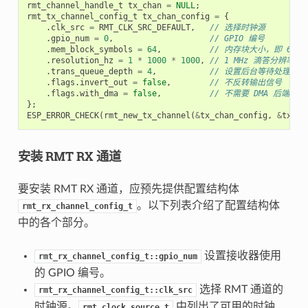
rmt_channel_handle_t
tx_chan
=
NULL
;
rmt_tx_channel_config_t
tx_chan_config
=
{
.
clk_src
=
RMT_CLK_SRC_DEFAULT
,
// 选择时钟源
.
gpio_num
=
0
,
// GPIO 编号
.
mem_block_symbols
=
64
,
// 内存块大小，即 64 * 
.
resolution_hz
=
1
*
1000
*
1000
,
// 1 MHz 滴答分辨率，即
.
trans_queue_depth
=
4
,
// 设置后台等待处理的
.
flags
.
invert_out
=
false
,
// 不反转输出信号
.
flags
.
with_dma
=
false
,
// 不需要 DMA 后端
};
ESP_ERROR_CHECK
(
rmt_new_tx_channel
(
&
tx_chan_config
,
&
tx_ch
安装 RMT RX 通道
要安装 RMT RX 通道，应预先提供配置结构体
。以下列表介绍了配置结构体
rmt_rx_channel_config_t
中的各个部分。
设置接收器使用
rmt_rx_channel_config_t::gpio_num
的 GPIO 编号。
选择 RMT 通道的
rmt_rx_channel_config_t::clk_src
时钟源。
中列出了可用的时钟
rmt_clock_source_t