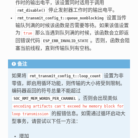
作时的输出电平，该设置同时适用于调用
停止发射器工作时的输出电平。
rmt_disable()
设置当传
rmt_transmit_config_t::queue_nonblocking
输队列满的时候该函数是否需要等待。如果该值设置
为
那么当遇到队列满的时候，该函数会立即返
true
回错误代码
。否则，函数会阻
ESP_ERR_INVALID_STATE
塞当前线程，直到传输队列有空档。
备注
如果将
设置为非
rmt_transmit_config_t::loop_count
零值，即启用循环功能，则传输的大小将受到限制。
编码器返回的符号总量不能超过
，否则会出现类似
SOC_RMT_MEM_WORDS_PER_CHANNEL
encoding
artifacts
can't
exceed
hw
memory
block
for
的报错信息。如需通过循环启动大
loop
transmission
型事务，请尝试以下任一方法：
增加