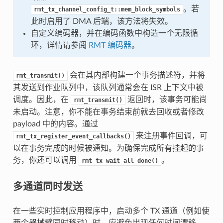
。若
rmt_tx_channel_config_t::mem_block_symbols
此时启用了 DMA 后端，该方法将失效。
自定义编码器，并在编码函数中构造一个无限循
环，详情请参阅
RMT 编码器
。
会在其内部构建一个事务描述符，并将
rmt_transmit()
其发送到作业队列中，该队列通常会在 ISR 上下文中被
调度。因此，在
返回时，该事务可能尚
rmt_transmit()
未启动。注意，你不能在事务结束前就去回收或者修改
payload 中的内容。通过
来注册事件回调，可
rmt_tx_register_event_callbacks()
以在事务完成的时候被通知。为确保完成所有挂起的事
务，你还可以调用
。
rmt_tx_wait_all_done()
多通道同时发送
在一些实时控制应用程序中，启动多个 TX 通道（例如使
两个器械臂同时移动）时，应避免出现任何时间漂移。