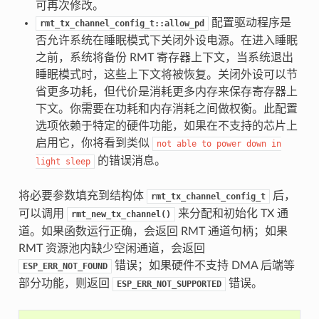
可再次修改。
配置驱动程序是
rmt_tx_channel_config_t::allow_pd
否允许系统在睡眠模式下关闭外设电源。在进入睡眠
之前，系统将备份 RMT 寄存器上下文，当系统退出
睡眠模式时，这些上下文将被恢复。关闭外设可以节
省更多功耗，但代价是消耗更多内存来保存寄存器上
下文。你需要在功耗和内存消耗之间做权衡。此配置
选项依赖于特定的硬件功能，如果在不支持的芯片上
启用它，你将看到类似
not
able
to
power
down
in
的错误消息。
light
sleep
将必要参数填充到结构体
后，
rmt_tx_channel_config_t
可以调用
来分配和初始化 TX 通
rmt_new_tx_channel()
道。如果函数运行正确，会返回 RMT 通道句柄；如果
RMT 资源池内缺少空闲通道，会返回
错误；如果硬件不支持 DMA 后端等
ESP_ERR_NOT_FOUND
部分功能，则返回
错误。
ESP_ERR_NOT_SUPPORTED