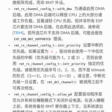
换矩阵完成，而非 RMT 外设。
为通道启用 DMA
rmt_rx_channel_config_t::with_dma
后端。启用 DMA 后端可以释放 CPU 上的大部分通
道工作负载，显著减轻 CPU 负担。但并非所有 ESP
芯片都支持 DMA 后端，在启用此选项前，请参阅
[
TRM
]。若所选芯片不支持 DMA 后端，可能会报告
错误。
ESP_ERR_NOT_SUPPORTED
设置中断的
rmt_rx_channel_config_t::intr_priority
优先级。如果设置为
，驱动将会使用一个中低优
0
先级的中断（优先级可能为 1，2 或 3），否则会使
用
指定的优
rmt_rx_channel_config_t::intr_priority
先级。请使用优先级序号 (1，2，3)，而不是 bitmask
的形式（(1<<1)，(1<<2)，(1<<3)）。请注意，中断优
先级一旦设置，在
被调用之前不
rmt_del_channel()
可再次修改。
配置驱动程序是
rmt_rx_channel_config_t::allow_pd
否允许系统在睡眠模式下关闭外设电源。在进入睡眠
之前，系统将备份 RMT 寄存器上下文，当系统退出