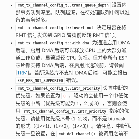
设置内
rmt_tx_channel_config_t::trans_queue_depth
部事务队列深度。队列越深，在待处理队列中可以准
备的事务越多。
决定是否在将
rmt_tx_channel_config_t::invert_out
RMT 信号发送到 GPIO 管脚前反转 RMT 信号。
为通道启用 DMA
rmt_tx_channel_config_t::with_dma
后端。启用 DMA 后端可以释放 CPU 上的大部分通
道工作负载，显著减轻 CPU 负担。但并非所有 ESP
芯片都支持 DMA 后端，在启用此选项前，请参阅
[
TRM
]。若所选芯片不支持 DMA 后端，可能会报告
错误。
ESP_ERR_NOT_SUPPORTED
设置中断的
rmt_tx_channel_config_t::intr_priority
优先级。如果设置为
，驱动将会使用一个中低优
0
先级的中断（优先级可能为 1，2 或 3），否则会使
用
指定的优
rmt_tx_channel_config_t::intr_priority
先级。请使用优先级序号 (1, 2, 3)，而不是 bitmask
的形式（(1<<1)，(1<<2)，(1<<3)）。请注意，中断优
先级一旦设置，在
被调用之前不
rmt_del_channel()