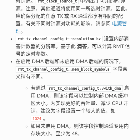
时钟源。
中列出了可用的时钟
rmt_clock_source_t
源。注意，其他通道将使用同一所选时钟源，因此，
应确保分配的任意 TX 或 RX 通道都享有相同的配
置。有关不同时钟源对功耗的影响，请参阅
电源管
理
。
设置内部滴
rmt_tx_channel_config_t::resolution_hz
答计数器的分辨率。基于此
滴答
，可以计算 RMT 信
号的定时参数。
在启用 DMA 后端和未启用 DMA 后端的情况下，
字段含
rmt_tx_channel_config_t::mem_block_symbols
义稍有不同。
若通过
启
rmt_tx_channel_config_t::with_dma
用 DMA，则该字段可以控制内部 DMA 缓冲
区大小。为实现更好的吞吐量、减少 CPU 开
销，建议为字段设置一个较大的值，如
。
1024
如果未启用 DMA，则该字段控制通道专用内
存块大小，至少为 48。