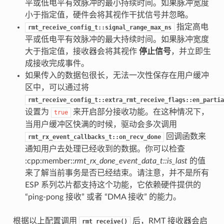
平或低电平有效脉冲的最小持续时间。如果脉冲宽度
小于指定值，硬件会将其视作干扰信号并忽略。
指定高电
rmt_receive_config_t::signal_range_max_ns
平或低电平有效脉冲的最大持续时间。如果脉冲宽度
大于指定值，接收器会将其视作
停止信号
，并立即生
成接收完成事件。
如果传入的数据包很长，无法一次性保存在用户缓冲
区中，可以通过将
rmt_receive_config_t::extra_rmt_receive_flags::en_partia
设置为
来开启部分接收功能。在这种情况下，
true
当用户缓冲区快满的时候，驱动会多次调用
回调函数来
rmt_rx_event_callbacks_t::on_recv_done
通知用户去处理已经收到的数据。你可以检查
:cpp:member::
rmt_rx_done_event_data_t::is_last
的值
来了解当前事务是否已经结束。请注意，并不是所有
ESP 系列芯片都支持这个功能，它依赖硬件提供的
“ping-pong 接收” 或者 “DMA 接收” 的能力。
根据以上配置调用
后，RMT 接收器会启
rmt_receive()