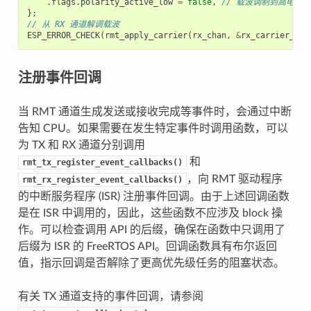
.
flags
.
polarity_active_low
=
false
,
// 载波调制到高电平
};
// 从 RX 通道解调载波
ESP_ERROR_CHECK
(
rmt_apply_carrier
(
rx_chan
,
&
rx_carrier_cfg
注册事件回调
当 RMT 通道生成发送或接收完成等事件时，会通过中断
告知 CPU。如果需要在发生特定事件时调用函数，可以
为 TX 和 RX 通道分别调用
和
rmt_tx_register_event_callbacks()
，向 RMT 驱动程序
rmt_rx_register_event_callbacks()
的中断服务程序 (ISR) 注册事件回调。由于上述回调函数
是在 ISR 中调用的，因此，这些函数不应涉及 block 操
作。可以检查调用 API 的后缀，确保在函数中只调用了
后缀为 ISR 的 FreeRTOS API。回调函数具有布尔返回
值，指示回调是否解除了更高优先级任务的阻塞状态。
有关 TX 通道支持的事件回调，请参阅