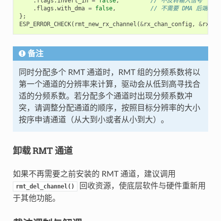
.
flags
.
invert_in
=
false
,
// 不反转输入信号
.
flags
.
with_dma
=
false
,
// 不需要 DMA 后端
};
ESP_ERROR_CHECK
(
rmt_new_rx_channel
(
&
rx_chan_config
,
&
rx_ch
备注
同时分配多个 RMT 通道时，RMT 组的分频系数将以
第一个通道的分辨率来计算，驱动会从低到高寻找合
适的分频系数。若分配多个通道时出现分频系数冲
突，请调整分配通道的顺序，按照目标分辨率的大小
按序申请通道（从大到小或者从小到大）。
卸载 RMT 通道
如果不再需要之前安装的 RMT 通道，建议调用
回收资源，使底层软件与硬件重新用
rmt_del_channel()
于其他功能。