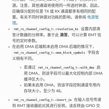
源。注意，其他通道将使用同一所选时钟源，因此，
应确保分配的任意 TX 或 RX 通道都享有相同的配
置。有关不同时钟源对功耗的影响，请参阅
电源管
理
。
设置内部滴
rmt_rx_channel_config_t::resolution_hz
答计数器的分辨率。基于此
滴答
，可以计算 RMT 信
号的定时参数。
在启用 DMA 后端和未启用 DMA 后端的情况下，
字段含
rmt_rx_channel_config_t::mem_block_symbols
义稍有不同。
若通过
启
rmt_rx_channel_config_t::with_dma
用 DMA，则该字段可以最大化控制内部 DMA
缓冲区大小。
如果未启用 DMA，则该字段控制通道专用内
存块大小，至少为 48。
在输入信号传递
rmt_rx_channel_config_t::invert_in
到 RMT 接收器前对其进行反转。该反转由 GPIO 交