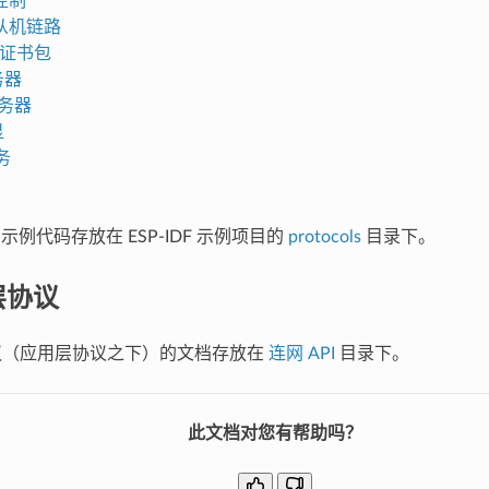
控制
行从机链路
9 证书包
务器
服务器
显
务
的示例代码存放在 ESP-IDF 示例项目的
protocols
目录下。
层协议
协议（应用层协议之下）的文档存放在
连网 API
目录下。
此文档对您有帮助吗？