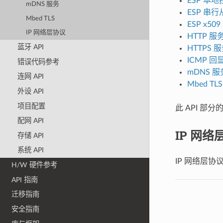
ESP 本地
mDNS 服务
ESP 串
Mbed TLS
ESP x50
IP 网络层协议
HTTP 服
蓝牙 API
HTTPS 
ICMP 回
错误代码参考
mDNS 服
连网 API
Mbed TLS
外设 API
项目配置
此 API 部分
配网 API
IP 网络
存储 API
系统 API
IP 网络层
H/W 硬件参考
API 指南
迁移指南
安全指南