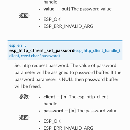
handle
value
--
[out]
The password value
返回
:
ESP_OK
ESP_ERR_INVALID_ARG
esp_err_t
esp_http_client_set_password
(
esp_http_client_handle_t
client
,
const
char
*
password
)
Set http request password. The value of password
parameter will be assigned to password buffer. If the
password parameter is NULL then password buffer
will be freed.
参数
:
client
--
[in]
The esp_http_client
handle
password
--
[in]
The password value
返回
:
ESP_OK
ESP_ERR_INVALID_ARG