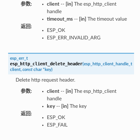
参数
:
client
--
[in]
The esp_http_client
handle
timeout_ms
--
[in]
The timeout value
返回
:
ESP_OK
ESP_ERR_INVALID_ARG
esp_err_t
esp_http_client_delete_header
(
esp_http_client_handle_t
client
,
const
char
*
key
)
Delete http request header.
参数
:
client
--
[in]
The esp_http_client
handle
key
--
[in]
The key
返回
:
ESP_OK
ESP_FAIL