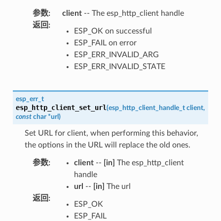
参数
:
client
-- The esp_http_client handle
返回
:
ESP_OK on successful
ESP_FAIL on error
ESP_ERR_INVALID_ARG
ESP_ERR_INVALID_STATE
esp_err_t
esp_http_client_set_url
(
esp_http_client_handle_t
client
,
const
char
*
url
)
Set URL for client, when performing this behavior,
the options in the URL will replace the old ones.
参数
:
client
--
[in]
The esp_http_client
handle
url
--
[in]
The url
返回
:
ESP_OK
ESP_FAIL