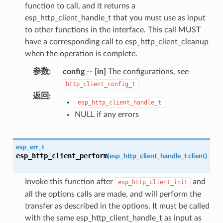
function to call, and it returns a
esp_http_client_handle_t that you must use as input
to other functions in the interface. This call MUST
have a corresponding call to esp_http_client_cleanup
when the operation is complete.
参数
:
config
--
[in]
The configurations, see
http_client_config_t
返回
:
esp_http_client_handle_t
NULL if any errors
esp_err_t
esp_http_client_perform
(
esp_http_client_handle_t
client
)
Invoke this function after
and
esp_http_client_init
all the options calls are made, and will perform the
transfer as described in the options. It must be called
with the same esp_http_client_handle_t as input as