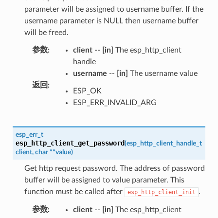
parameter will be assigned to username buffer. If the
username parameter is NULL then username buffer
will be freed.
参数
:
client
--
[in]
The esp_http_client
handle
username
--
[in]
The username value
返回
:
ESP_OK
ESP_ERR_INVALID_ARG
esp_err_t
esp_http_client_get_password
(
esp_http_client_handle_t
client
,
char
*
*
value
)
Get http request password. The address of password
buffer will be assigned to value parameter. This
function must be called after
.
esp_http_client_init
参数
:
client
--
[in]
The esp_http_client