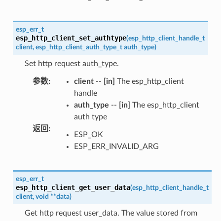
esp_err_t
esp_http_client_set_authtype
(
esp_http_client_handle_t
client
,
esp_http_client_auth_type_t
auth_type
)
Set http request auth_type.
参数
:
client
--
[in]
The esp_http_client
handle
auth_type
--
[in]
The esp_http_client
auth type
返回
:
ESP_OK
ESP_ERR_INVALID_ARG
esp_err_t
esp_http_client_get_user_data
(
esp_http_client_handle_t
client
,
void
*
*
data
)
Get http request user_data. The value stored from