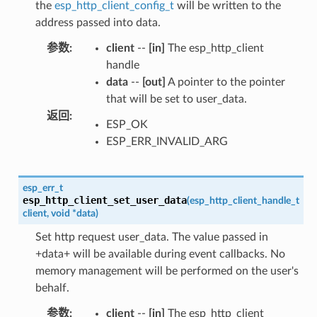
the
esp_http_client_config_t
will be written to the
address passed into data.
参数
:
client
--
[in]
The esp_http_client
handle
data
--
[out]
A pointer to the pointer
that will be set to user_data.
返回
:
ESP_OK
ESP_ERR_INVALID_ARG
esp_err_t
esp_http_client_set_user_data
(
esp_http_client_handle_t
client
,
void
*
data
)
Set http request user_data. The value passed in
+data+ will be available during event callbacks. No
memory management will be performed on the user's
behalf.
参数
:
client
--
[in]
The esp_http_client