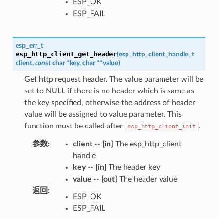
ESP_OK
ESP_FAIL
esp_err_t
esp_http_client_get_header
(
esp_http_client_handle_t
client
,
const
char
*
key
,
char
*
*
value
)
Get http request header. The value parameter will be
set to NULL if there is no header which is same as
the key specified, otherwise the address of header
value will be assigned to value parameter. This
function must be called after
.
esp_http_client_init
参数
:
client
--
[in]
The esp_http_client
handle
key
--
[in]
The header key
value
--
[out]
The header value
返回
:
ESP_OK
ESP_FAIL