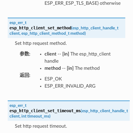
ESP_ERR_ESP_TLS_BASE) otherwise
esp_err_t
esp_http_client_set_method
(
esp_http_client_handle_t
client
,
esp_http_client_method_t
method
)
Set http request method.
参数
:
client
--
[in]
The esp_http_client
handle
method
--
[in]
The method
返回
:
ESP_OK
ESP_ERR_INVALID_ARG
esp_err_t
esp_http_client_set_timeout_ms
(
esp_http_client_handle_t
client
,
int
timeout_ms
)
Set http request timeout.