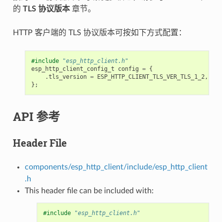
的
TLS 协议版本
章节。
HTTP 客户端的 TLS 协议版本可按如下方式配置：
#include
"esp_http_client.h"
esp_http_client_config_t
config
=
{
.
tls_version
=
ESP_HTTP_CLIENT_TLS_VER_TLS_1_2
,
};
API 参考
Header File
components/esp_http_client/include/esp_http_client
.h
This header file can be included with:
#include
"esp_http_client.h"