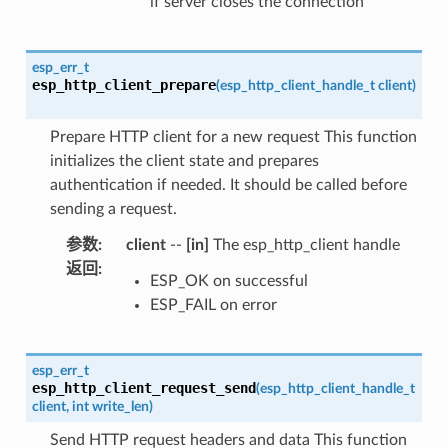
if server closes the connection
esp_err_t
esp_http_client_prepare
(
esp_http_client_handle_t
client
)
Prepare HTTP client for a new request This function
initializes the client state and prepares
authentication if needed. It should be called before
sending a request.
参数
:
client
--
[in]
The esp_http_client handle
返回
:
ESP_OK on successful
ESP_FAIL on error
esp_err_t
esp_http_client_request_send
(
esp_http_client_handle_t
client
,
int
write_len
)
Send HTTP request headers and data This function