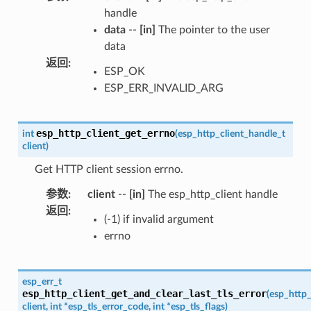
handle
data
--
[in]
The pointer to the user
data
返回
:
ESP_OK
ESP_ERR_INVALID_ARG
esp_http_client_get_errno
int
(
esp_http_client_handle_t
client
)
Get HTTP client session errno.
参数
:
client
--
[in]
The esp_http_client handle
返回
:
(-1) if invalid argument
errno
esp_err_t
esp_http_client_get_and_clear_last_tls_error
(
esp_http_
client
,
int
*
esp_tls_error_code
,
int
*
esp_tls_flags
)