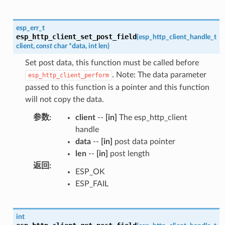
esp_err_t
esp_http_client_set_post_field
(
esp_http_client_handle_t
client
,
const
char
*
data
,
int
len
)
Set post data, this function must be called before
. Note: The data parameter
esp_http_client_perform
passed to this function is a pointer and this function
will not copy the data.
参数
:
client
--
[in]
The esp_http_client
handle
data
--
[in]
post data pointer
len
--
[in]
post length
返回
:
ESP_OK
ESP_FAIL
int