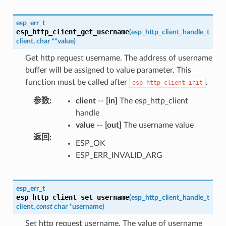
esp_err_t
esp_http_client_get_username
(
esp_http_client_handle_t
client
,
char
*
*
value
)
Get http request username. The address of username
buffer will be assigned to value parameter. This
function must be called after
.
esp_http_client_init
参数
:
client
--
[in]
The esp_http_client
handle
value
--
[out]
The username value
返回
:
ESP_OK
ESP_ERR_INVALID_ARG
esp_err_t
esp_http_client_set_username
(
esp_http_client_handle_t
client
,
const
char
*
username
)
Set http request username. The value of username