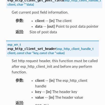
esp_http_client_get_post_field
(
esp_http_client_handle_t
client
,
char
*
*
data
)
Get current post field information.
参数
:
client
--
[in]
The client
data
--
[out]
Point to post data pointer
返回
:
Size of post data
esp_err_t
esp_http_client_set_header
(
esp_http_client_handle_t
client
,
const
char
*
key
,
const
char
*
value
)
Set http request header, this function must be called
after esp_http_client_init and before any perform
function.
参数
:
client
--
[in]
The esp_http_client
handle
key
--
[in]
The header key
value
--
[in]
The header value
返回
: