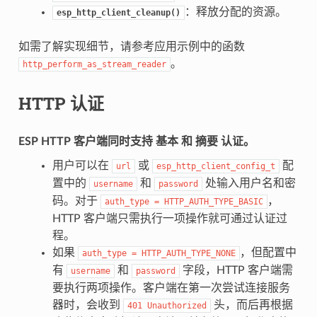
：释放分配的资源。
esp_http_client_cleanup()
如需了解实现细节，请参考应用示例中的函数
。
http_perform_as_stream_reader
HTTP 认证
ESP HTTP 客户端同时支持
基本
和
摘要
认证。
用户可以在
或
配
url
esp_http_client_config_t
置中的
和
处输入用户名和密
username
password
码。对于
，
auth_type
=
HTTP_AUTH_TYPE_BASIC
HTTP 客户端只需执行一项操作就可通过认证过
程。
如果
，但配置中
auth_type
=
HTTP_AUTH_TYPE_NONE
有
和
字段，HTTP 客户端需
username
password
要执行两项操作。客户端在第一次尝试连接服务
器时，会收到
头，而后再根据
401
Unauthorized