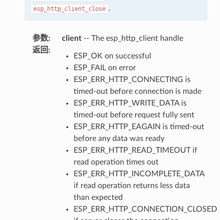
.
esp_http_client_close
参数
:
client
-- The esp_http_client handle
返回
:
ESP_OK on successful
ESP_FAIL on error
ESP_ERR_HTTP_CONNECTING is
timed-out before connection is made
ESP_ERR_HTTP_WRITE_DATA is
timed-out before request fully sent
ESP_ERR_HTTP_EAGAIN is timed-out
before any data was ready
ESP_ERR_HTTP_READ_TIMEOUT if
read operation times out
ESP_ERR_HTTP_INCOMPLETE_DATA
if read operation returns less data
than expected
ESP_ERR_HTTP_CONNECTION_CLOSED