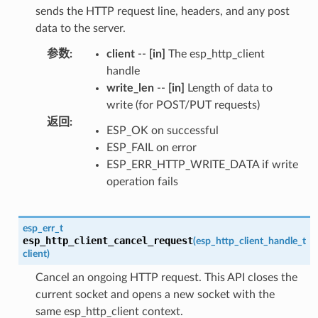
sends the HTTP request line, headers, and any post
data to the server.
参数
:
client
--
[in]
The esp_http_client
handle
write_len
--
[in]
Length of data to
write (for POST/PUT requests)
返回
:
ESP_OK on successful
ESP_FAIL on error
ESP_ERR_HTTP_WRITE_DATA if write
operation fails
esp_err_t
esp_http_client_cancel_request
(
esp_http_client_handle_t
client
)
Cancel an ongoing HTTP request. This API closes the
current socket and opens a new socket with the
same esp_http_client context.