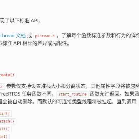
中实现了以下标准 API。
thread 文档
或
，了解每个函数标准参数和行为的详
pthread.h
API 与标准 API 相比的差异或局限性。
reate()
参数仅支持设置堆栈大小和分离状态，其他属性字段将被忽
tr
FreeRTOS 任务函数不同，
函数允许返回。如果函
start_routine
程会被自动删除。而默认的可连接类型线程将被挂起，直到调用
oin()
etach()
xit()
ld()