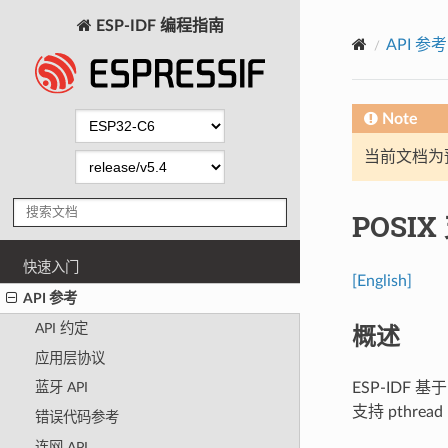
ESP-IDF 编程指南
API 参考
Note
当前文档为
POSI
快速入门
[English]
API 参考
概述
API 约定
应用层协议
ESP-IDF 
蓝牙 API
支持 pthrea
错误代码参考
连网 API