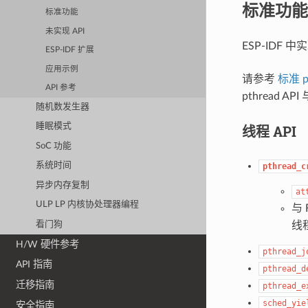
标准功能
标准功能
未实现 API
ESP-IDF 
ESP-IDF 扩展
应用示例
请参考
标准 p
API 参考
pthread 
随机数发生器
睡眠模式
线程 API
SoC 功能
系统时间
pthread_c
异步内存复制
at
ULP LP 内核协处理器编程
与 
看门狗
线
H/W 硬件参考
pthread_j
API 指南
pthread_d
迁移指南
pthread_e
sched_yie
安全指南