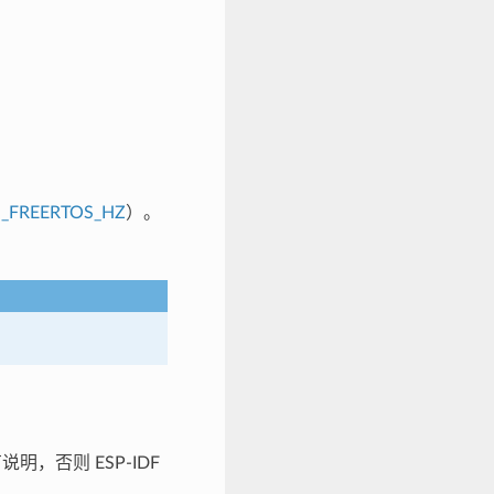
_FREERTOS_HZ
）。
明，否则 ESP-IDF