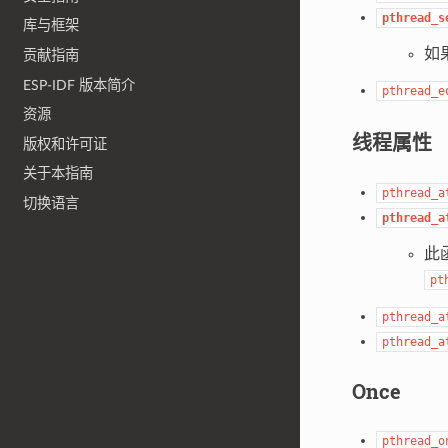
pthread_s
库与框架
如果
贡献指南
ESP-IDF 版本简介
pthread_e
资源
线程属性
版权和许可证
关于本指南
pthread_a
切换语言
pthread_a
此
pt
pthread_a
pthread_a
Once
pthread_o