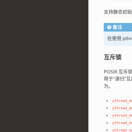
支持静态初
备注
在使用 pth
互斥锁
POSIX 互
用于“递归”
为。
pthread_m
pthread_m
pthread_m
pthread_m
pthread_m