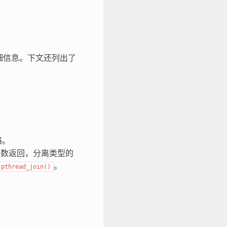
细信息。下文还列出了
略。
数返回，分离类型的
。
pthread_join()