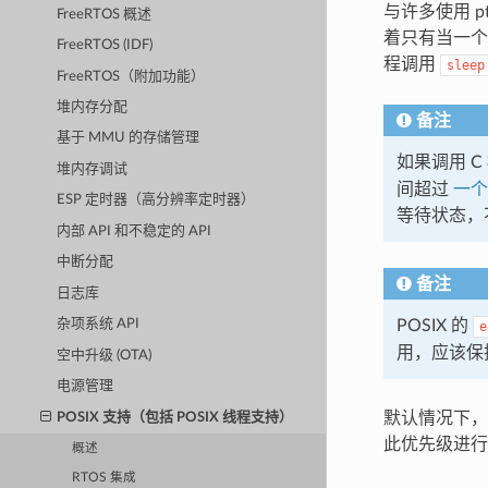
与许多使用 p
FreeRTOS 概述
着只有当一个
FreeRTOS (IDF)
程调用
sleep
FreeRTOS（附加功能）
堆内存分配
备注
基于 MMU 的存储管理
如果调用 C 
堆内存调试
间超过
一个
ESP 定时器（高分辨率定时器）
等待状态，不
内部 API 和不稳定的 API
中断分配
备注
日志库
POSIX 的
杂项系统 API
e
用，应该保
空中升级 (OTA)
电源管理
默认情况下，所
POSIX 支持（包括 POSIX 线程支持）
此优先级进行
概述
RTOS 集成