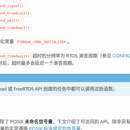
ond_signal()
ond_broadcast()
ond_wait()
ond_timedwait()
始化常量
。
PTHREAD_COND_INITIALIZER
超时的分辨率为 RTOS 滴答周期（参见
CONFIG
ond_timedwait()
时后，超时最多会延迟一个滴答周期。
read 或 FreeRTOS API 创建的任务中都可以调用这些函数。
实现了 POSIX
未命名信号量
，下文介绍了可访问的 API。除非另有说
号量的实现遵循
POSIX 标准规定的信号量
。