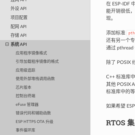
在 ESP-ID
外设 API
能开销很低，但 
项目配置
现。
配网 API
添加标准
pth
存储 API
还有另一个专用
系统 API
通过 pthrea
应用程序镜像格式
引导加载程序镜像的格式
除了 POSIX
应用级追踪
C++ 标准库
使用外部堆栈调用函数
其他 POSIX
芯片版本
标准库中的等
控制台终端
eFuse 管理器
如果希望 ES
错误代码和辅助函数
RTOS 
ESP HTTPS OTA 升级
事件循环库