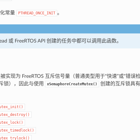
始化常量
。
PTHREAD_ONCE_INIT
read 或 FreeRTOS API 创建的任务中都可以调用此函数。
斥锁被实现为 FreeRTOS 互斥信号量（普通类型用于“快速”或“错
互斥锁），因此与使用
创建的互斥锁具有
xSemaphoreCreateMutex()
utex_init()
utex_destroy()
utex_lock()
utex_timedlock()
utex_trylock()