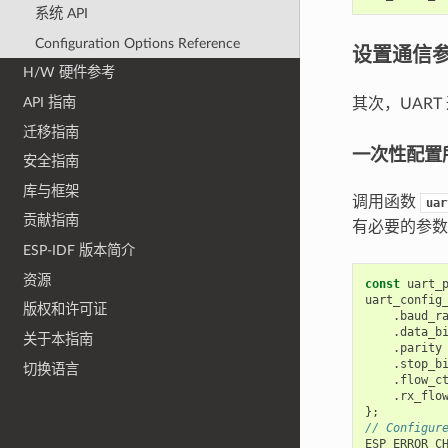
系统 API
Configuration Options Reference
设置通信
H/W 硬件参考
API 指南
其次，UAR
迁移指南
一次性配置
安全指南
库与框架
调用函数
uar
贡献指南
有必要的参数
ESP-IDF 版本简介
资源
const
uart_
uart_config
版权和许可证
.
baud_r
.
data_b
关于本指南
.
parity
.
stop_b
切换语言
.
flow_c
.
rx_flo
};
// Configur
ESP_ERROR_C