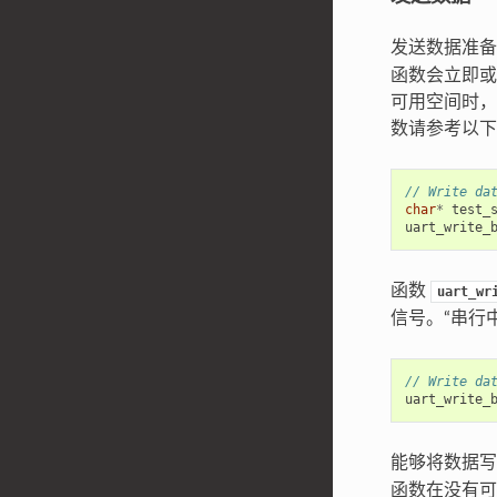
发送数据准
函数会立即或在
可用空间时，中
数请参考以下
// Write da
char
*
test_
uart_write_
函数
uart_wr
信号。“串行
// Write da
uart_write_
能够将数据写入
函数在没有可