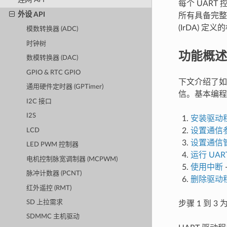
每个 UAR
外设 API
所有具备完整
(IrDA) 定
模数转换器 (ADC)
时钟树
功能概述
数模转换器 (DAC)
GPIO & RTC GPIO
下文介绍了如何
通用硬件定时器 (GPTimer)
信。基本编程
I2C 接口
I2S
安装驱动
设置通信
LCD
设置通信
LED PWM 控制器
运行 UAR
电机控制脉宽调制器 (MCPWM)
使用中断
脉冲计数器 (PCNT)
删除驱动
红外遥控 (RMT)
SD 上拉需求
步骤 1 到 3
SDMMC 主机驱动