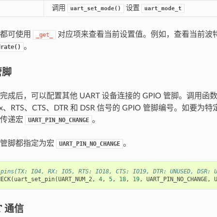
调用
设置
uart_set_mode()
uart_mode_t
数都可使用
对应项来查看当前设置值。例如，查看当前波
_get_
。
drate()
管脚
成后，可以配置其他 UART 设备连接的 GPIO 管脚。调用函
Rx、RTS、CTS、DTR 和 DSR 信号的 GPIO 管脚编号。如
可传递宏
。
UART_PIN_NO_CHANGE
的管脚都指定为宏
。
UART_PIN_NO_CHANGE
 pins(TX: IO4, RX: IO5, RTS: IO18, CTS: IO19, DTR: UNUSED, DSR: 
HECK
(
uart_set_pin
(
UART_NUM_2
,
4
,
5
,
18
,
19
,
UART_PIN_NO_CHANGE
,
T 通信