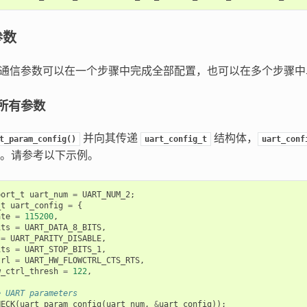
参数
T 通信参数可以在一个步骤中完成全部配置，也可以在多个步骤
所有参数
并向其传递
结构体，
t_param_config()
uart_config_t
uart_conf
。请参考以下示例。
port_t
uart_num
=
UART_NUM_2
;
_t
uart_config
=
{
ate
=
115200
,
its
=
UART_DATA_8_BITS
,
=
UART_PARITY_DISABLE
,
its
=
UART_STOP_BITS_1
,
trl
=
UART_HW_FLOWCTRL_CTS_RTS
,
w_ctrl_thresh
=
122
,
e UART parameters
HECK
(
uart_param_config
(
uart_num
,
&
uart_config
));