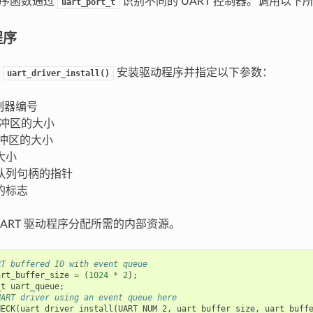
程序函数通过
识别不同的 UART 控制器。调用以下
uart_port_t
程序
用
安装驱动程序并指定以下参数：
uart_driver_install()
控制器编号
缓冲区的大小
缓冲区的大小
大小
队列句柄的指针
的标志
UART 驱动程序分配所需的内部资源。
RT buffered IO with event queue
art_buffer_size
=
(
1024
*
2
);
_t
uart_queue
;
UART driver using an event queue here
HECK
(
uart_driver_install
(
UART_NUM_2
,
uart_buffer_size
,
uart_buff