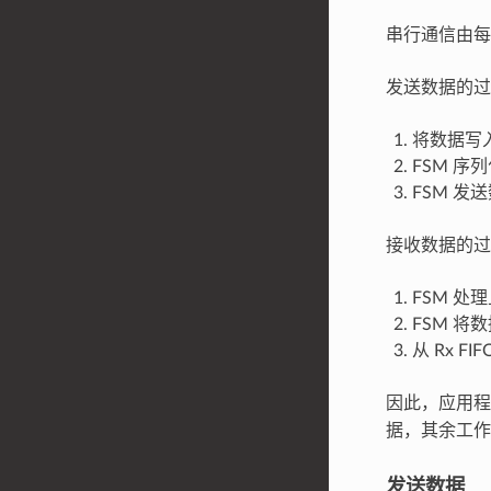
串行通信由每个
发送数据的过
将数据写入 
FSM 序
FSM 发
接收数据的过
FSM 处
FSM 将数
从 Rx F
因此，应用
据，其余工作由
发送数据