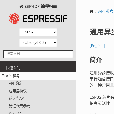
ESP-IDF 编程指南
API 参考
通用异步
[English]
简介
快速入门
通用异步接收器
API 参考
串行通信接口
API 约定
的一种常用且
应用层协议
ESP32 芯
®
蓝牙
API
提高灵活性。
错误代码参考
连网 API