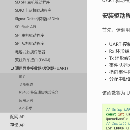
UART 驱动
SD SPI 主机驱动程序
SDIO 卡从机驱动程序
安装驱动
Sigma-Delta 调制器 (SDM)
SPI flash API
首先，请调
SPI 主机驱动程序
SPI 从机驱动程序
UART 
Rx 环形
电容式触摸传感器
Tx 环形
双线汽车接口 (TWAI)
事件队列
通用异步接收器/发送器 (UART)
指向事件
简介
分配中断
功能概述
该函数将为 
RS485 特定通信模式简介
应用示例
API 参考
// Setup UA
const
int
u
配网 API
QueueHandle
// Install 
存储 API
ESP_ERROR_C