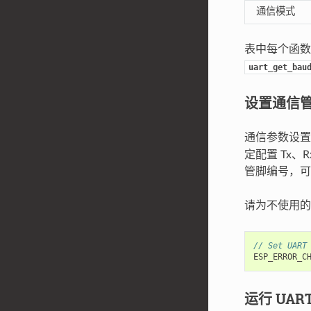
通信模式
表中每个函
uart_get_bau
设置通信
通信参数设置完
定配置 Tx、
管脚编号，
请为不使用
// Set UART
ESP_ERROR_C
运行 UAR