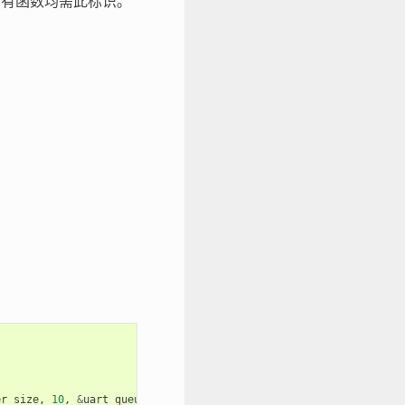
所有函数均需此标识。
er_size
,
10
,
&
uart_queue
,
0
));