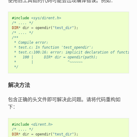
使用旧工具链的代码可能会出现编译错误。例如：
#include
<sys/dirent.h>
/* .... */
DIR
*
dir
=
opendir
(
"test_dir"
);
/* .... */
/**
 * Compile error:
 * test.c: In function 'test_opendir':
 * test.c:100:16: error: implicit declaration of function 
 *   100 |     DIR* dir = opendir(path);
 *       |                ^~~~~~~
 */
解决方法
包含正确的头文件即可解决此问题。请将代码重构如
下：
#include
<dirent.h>
/* .... */
DIR
*
dir
=
opendir
(
"test_dir"
);