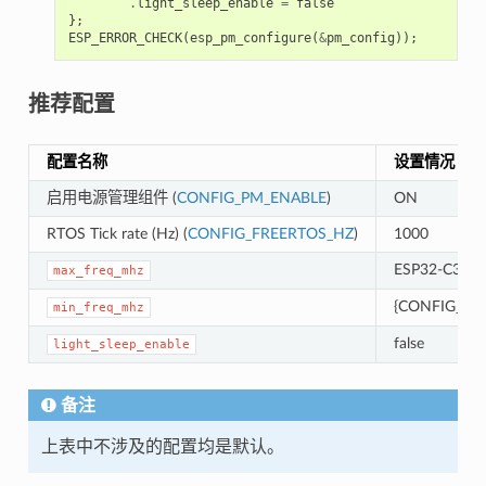
.
light_sleep_enable
=
false
};
ESP_ERROR_CHECK
(
esp_pm_configure
(
&
pm_config
));
推荐配置
配置名称
设置情况
启用电源管理组件 (
CONFIG_PM_ENABLE
)
ON
RTOS Tick rate (Hz) (
CONFIG_FREERTOS_HZ
)
1000
ESP32-C3
max_freq_mhz
{CONFIG_XT
min_freq_mhz
false
light_sleep_enable
备注
上表中不涉及的配置均是默认。