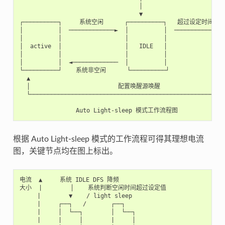
                                  │

                                  ▼

┌──────────┐     系统空闲      ┌──────────┐   超过设定时间    ┌
│          │  ─────────────►  │          │  ────────────►  
│          │                  │          │                 
│  active  │                  │   IDLE   │                 
│          │                  │          │                 
│          │  ◄─────────────  │          │                 
└──────────┘    系统非空闲      └──────────┘                 
  ▲                                                        
  │                         配置唤醒源唤醒                   
  └────────────────────────────────────────────────────────
根据 Auto Light-sleep 模式的工作流程可得其理想电流
图，关键节点均在图上标出。
电流  ▲     系统 IDLE DFS 降频

大小  |        │    系统判断空闲时间超过设定值

     |        ▼    / light sleep

     |     ┌──┐   /       ┌──┐

     |     │  └──┐        │  └──┐

     |     |     │        |     │
