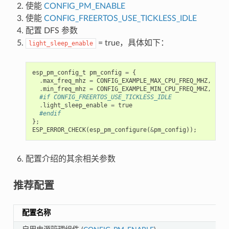
使能
CONFIG_PM_ENABLE
使能
CONFIG_FREERTOS_USE_TICKLESS_IDLE
配置 DFS 参数
= true，具体如下：
light_sleep_enable
esp_pm_config_t
pm_config
=
{
.
max_freq_mhz
=
CONFIG_EXAMPLE_MAX_CPU_FREQ_MHZ
,
.
min_freq_mhz
=
CONFIG_EXAMPLE_MIN_CPU_FREQ_MHZ
,
#if CONFIG_FREERTOS_USE_TICKLESS_IDLE
.
light_sleep_enable
=
true
#endif
};
ESP_ERROR_CHECK
(
esp_pm_configure
(
&
pm_config
));
配置介绍的其余相关参数
推荐配置
配置名称