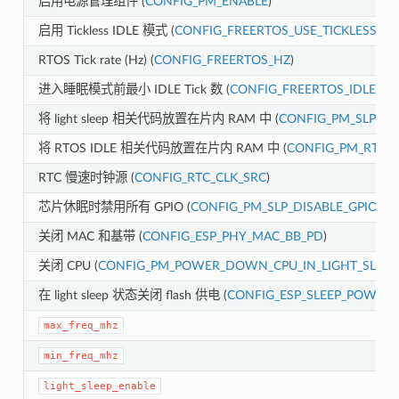
启用电源管理组件 (
CONFIG_PM_ENABLE
)
启用 Tickless IDLE 模式 (
CONFIG_FREERTOS_USE_TICKLESS_ID
RTOS Tick rate (Hz) (
CONFIG_FREERTOS_HZ
)
进入睡眠模式前最小 IDLE Tick 数 (
CONFIG_FREERTOS_IDLE_TI
将 light sleep 相关代码放置在片内 RAM 中 (
CONFIG_PM_SLP_IR
将 RTOS IDLE 相关代码放置在片内 RAM 中 (
CONFIG_PM_RTOS_
RTC 慢速时钟源 (
CONFIG_RTC_CLK_SRC
)
芯片休眠时禁用所有 GPIO (
CONFIG_PM_SLP_DISABLE_GPIO
)
关闭 MAC 和基带 (
CONFIG_ESP_PHY_MAC_BB_PD
)
关闭 CPU (
CONFIG_PM_POWER_DOWN_CPU_IN_LIGHT_SLEEP
在 light sleep 状态关闭 flash 供电 (
CONFIG_ESP_SLEEP_POWER
max_freq_mhz
min_freq_mhz
light_sleep_enable