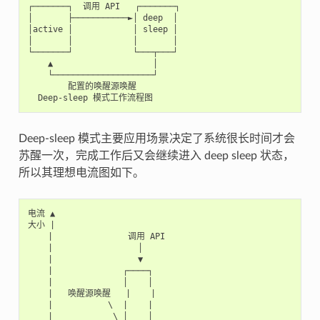
┌───────┐  调用 API   ┌───────┐

│       ├───────────►│ deep  │

│active │            │ sleep │

│       │            │       │

└───────┘            └───┬───┘

    ▲                    │

    └────────────────────┘

        配置的唤醒源唤醒

Deep-sleep 模式主要应用场景决定了系统很长时间才会
苏醒一次，完成工作后又会继续进入 deep sleep 状态，
所以其理想电流图如下。
电流 ▲

大小 |

    |               调用 API

    |                 │

    |                 ▼

    |              ┌────┐

    |              │    │

    |   唤醒源唤醒   |    |

    |           \  |    |

    |            \ │    │
