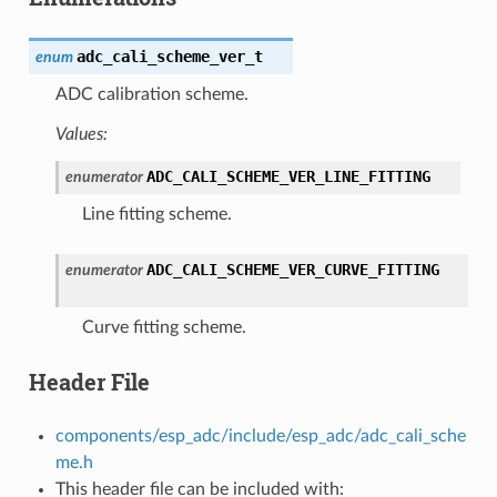
adc_cali_scheme_ver_t
enum
ADC calibration scheme.
Values:
ADC_CALI_SCHEME_VER_LINE_FITTING
enumerator
Line fitting scheme.
ADC_CALI_SCHEME_VER_CURVE_FITTING
enumerator
Curve fitting scheme.
Header File
components/esp_adc/include/esp_adc/adc_cali_sche
me.h
This header file can be included with: