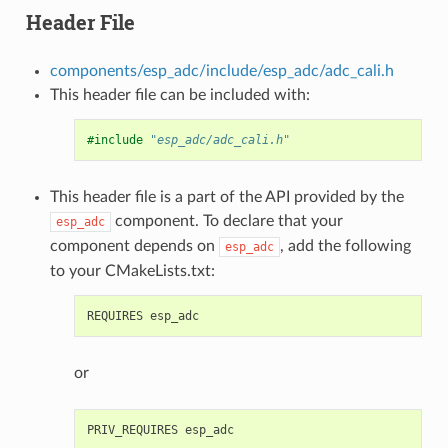
Header File
components/esp_adc/include/esp_adc/adc_cali.h
This header file can be included with:
#include
"esp_adc/adc_cali.h"
This header file is a part of the API provided by the
component. To declare that your
esp_adc
component depends on
, add the following
esp_adc
to your CMakeLists.txt:
or