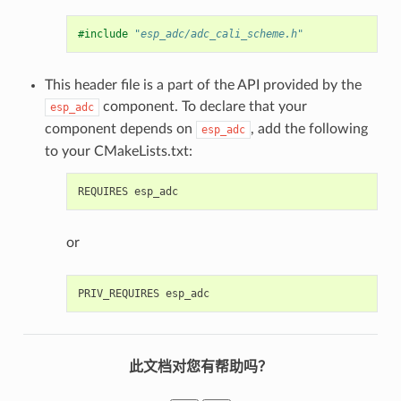
#include
"esp_adc/adc_cali_scheme.h"
This header file is a part of the API provided by the
component. To declare that your
esp_adc
component depends on
, add the following
esp_adc
to your CMakeLists.txt:
or
此文档对您有帮助吗？