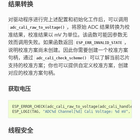
结果转换
对驱动程序进行完上述配置和初始化工作后，可以调用
，将原始 ADC 结果转换为校
adc_cali_raw_to_voltage()
准结果，校准结果以 mV 为单位。该函数可能因参数无
效而调用失败。如果函数返回
，
ESP_ERR_INVALID_STATE
说明校准方案尚未创建。因此你需要创建一个校准方案
句柄，通过
可以了解当前芯片
adc_cali_check_scheme()
支持的校准方案；你也可以提供自定义校准方案，创建
对应的校准方案句柄。
获取电压
ESP_ERROR_CHECK
(
adc_cali_raw_to_voltage
(
adc_cali_handle
,
a
ESP_LOGI
(
TAG
,
"ADC%d Channel[%d] Cali Voltage: %d mV"
,
ADC
线程安全