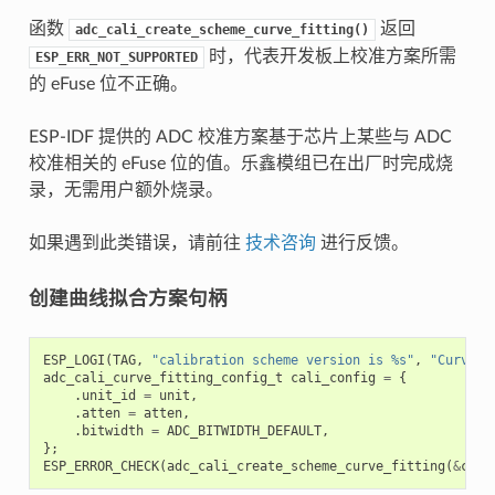
函数
返回
adc_cali_create_scheme_curve_fitting()
时，代表开发板上校准方案所需
ESP_ERR_NOT_SUPPORTED
的 eFuse 位不正确。
ESP-IDF 提供的 ADC 校准方案基于芯片上某些与 ADC
校准相关的 eFuse 位的值。乐鑫模组已在出厂时完成烧
录，无需用户额外烧录。
如果遇到此类错误，请前往
技术咨询
进行反馈。
创建曲线拟合方案句柄
ESP_LOGI
(
TAG
,
"calibration scheme version is %s"
,
"Curve F
adc_cali_curve_fitting_config_t
cali_config
=
{
.
unit_id
=
unit
,
.
atten
=
atten
,
.
bitwidth
=
ADC_BITWIDTH_DEFAULT
,
};
ESP_ERROR_CHECK
(
adc_cali_create_scheme_curve_fitting
(
&
cali