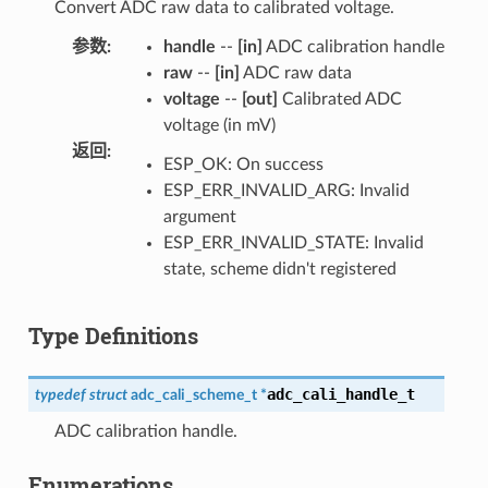
Convert ADC raw data to calibrated voltage.
参数
:
handle
--
[in]
ADC calibration handle
raw
--
[in]
ADC raw data
voltage
--
[out]
Calibrated ADC
voltage (in mV)
返回
:
ESP_OK: On success
ESP_ERR_INVALID_ARG: Invalid
argument
ESP_ERR_INVALID_STATE: Invalid
state, scheme didn't registered
Type Definitions
adc_cali_handle_t
typedef
struct
adc_cali_scheme_t
*
ADC calibration handle.
Enumerations