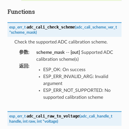
Functions
adc_cali_check_scheme
esp_err_t
(
adc_cali_scheme_ver_t
*
scheme_mask
)
Check the supported ADC calibration scheme.
参数
:
scheme_mask
--
[out]
Supported ADC
calibration scheme(s)
返回
:
ESP_OK: On success
ESP_ERR_INVALID_ARG: Invalid
argument
ESP_ERR_NOT_SUPPORTED: No
supported calibration scheme
adc_cali_raw_to_voltage
esp_err_t
(
adc_cali_handle_t
handle
,
int
raw
,
int
*
voltage
)