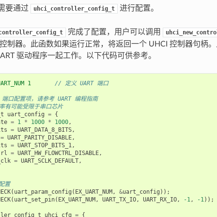
器需要通过
进行配置。
uhci_controller_config_t
完成了配置，用户可以调用
controller_config_t
uhci_new_contro
I 控制器。此函数如果运行正常，将返回一个 UHCI 控制器句柄。
UART 驱动程序一起工作。以下代码可供参考。
UART_NUM 1       
// 定义 UART 端口
RT 端口配置项，请参考 UART 编程指南
特率有可能受限于串口芯片
_t
uart_config
=
{
ate
=
1
*
1000
*
1000
,
its
=
UART_DATA_8_BITS
,
=
UART_PARITY_DISABLE
,
its
=
UART_STOP_BITS_1
,
trl
=
UART_HW_FLOWCTRL_DISABLE
,
_clk
=
UART_SCLK_DEFAULT
,
数配置
HECK
(
uart_param_config
(
EX_UART_NUM
,
&
uart_config
));
HECK
(
uart_set_pin
(
EX_UART_NUM
,
UART_TX_IO
,
UART_RX_IO
,
-1
,
-1
));
ller_config_t
uhci_cfg
=
{