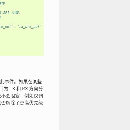
硬件
 API 注释。
节
of`, `rx_brk_eof` 和 `length_eof`, 关于更多信息请参考 API 注释.
知此事件。如果在某些
为 TX 和 RX 方向分
)
数不会阻塞，例如仅调
调是否解除了更高优先级