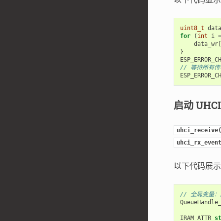
uint8_t
dat
for
(
int
i
data_wr
}
ESP_ERROR_C
// 等待所有
ESP_ERROR_C
启动 UHC
uhci_receive
uhci_rx_even
以下代码展示
// 全局变量
QueueHandle
IRAM_ATTR
s