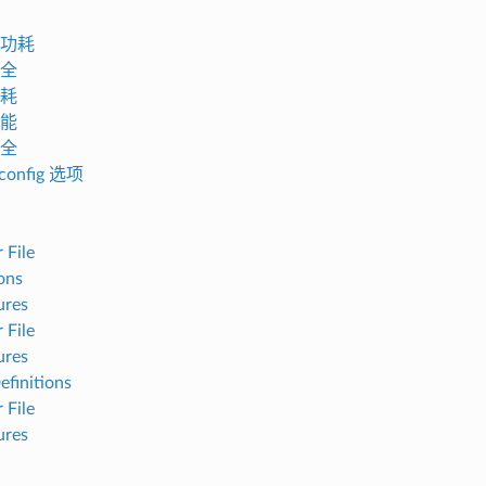
功耗
全
耗
能
全
onfig 选项
 File
ons
ures
 File
ures
efinitions
 File
ures