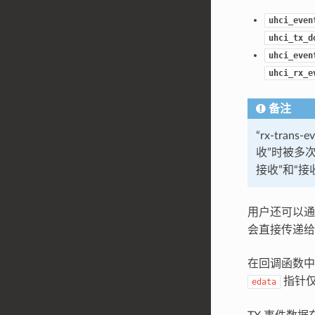
uhci_even
uhci_tx_d
uhci_even
uhci_rx_e
备注
“rx-tr
收”时被多
接收”和“接
用户还可以
会直接传递给
在回调函数
指针仅
edata