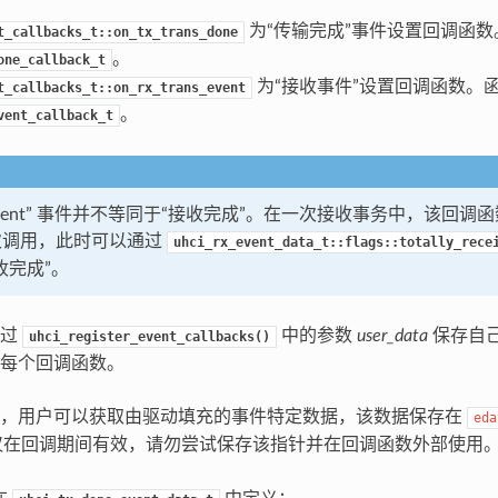
为“传输完成”事件设置回调函
t_callbacks_t::on_tx_trans_done
。
one_callback_t
为“接收事件”设置回调函数。
t_callbacks_t::on_rx_trans_event
。
vent_callback_t
ans-event” 事件并不等同于“接收完成”。在一次接收事务中，该回
次调用，此时可以通过
uhci_rx_event_data_t::flags::totally_rece
收完成”。
通过
中的参数
user_data
保存自
uhci_register_event_callbacks()
每个回调函数。
中，用户可以获取由驱动填充的事件特定数据，该数据保存在
eda
在回调期间有效，请勿尝试保存该指针并在回调函数外部使用