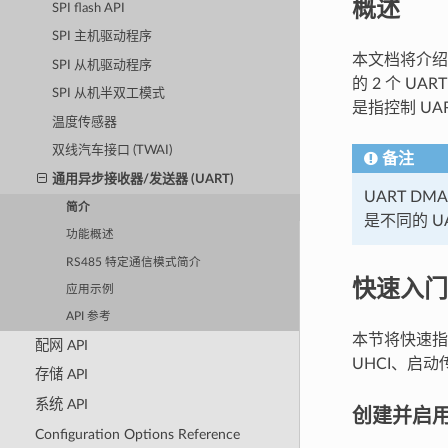
概述
SPI flash API
SPI 主机驱动程序
本文档将介绍如
SPI 从机驱动程序
的 2 个 U
SPI 从机半双工模式
是指控制 UA
温度传感器
双线汽车接口 (TWAI)
备注
通用异步接收器/发送器 (UART)
UART DM
简介
是不同的 U
功能概述
RS485 特定通信模式简介
快速入门
应用示例
API 参考
本节将快速指
配网 API
UHCI、启
存储 API
系统 API
创建并启用 
Configuration Options Reference