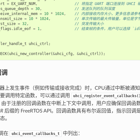
ort
=
EX_UART_NUM
,
// 将指定 UART 端口连接到 UHCI 
ns_queue_depth
=
30
,
// 发送队列的队列深度
ceive_internal_mem
=
10
*
1024
,
// 内部接收内存大小，更多信息请参考
ansmit_size
=
10
*
1024
,
// 单次传输的最大传输量，单位是字
rst_size
=
32
,
// 突发传输大小
_flags
.
idle_eof
=
1
,
// 结束帧的条件，用户可以选择 `idle_e
ller_handle_t
uhci_ctrl
;
HECK
(
uhci_new_controller
(
&
uhci_cfg
,
&
uhci_ctrl
));
回调
 控制器上发生事件（例如传输或接收完成）时，CPU通过中断被通
需要调用特定函数，可以通过调用
uhci_register_event_callbacks(
 由于注册的回调函数在中断上下文中调用，用户应确保回调函
SR
后缀的 FreeRTOS API。回调函数具有布尔返回值，指示回
态。
回调在
中列出：
uhci_event_callbacks_t