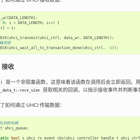
a_wr
[
DATA_LENGTH
];
=
0
;
i
<
DATA_LENGTH
;
i
++
)
{
[
i
]
=
i
;
HECK
(
uhci_transmit
(
uhci_ctrl
,
data_wr
,
DATA_LENGTH
));
传输完成
HECK
(
uhci_wait_all_tx_transaction_done
(
uhci_ctrl
,
-1
));
I 接收
是一个非阻塞函数，这意味着该函数在调用后会立即返回。
()
获取相关的回调，以指示接收事件并判断事
t_data_t::recv_size
了如何通过 UHCI 传输数据：
：队列的句柄
_t
uhci_queue
;
tatic
bool
s_uhci_rx_event_cbs
(
uhci_controller_handle_t
uhci_ctr