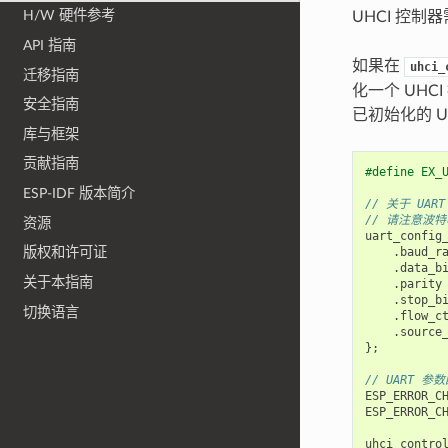
H/W 硬件参考
UHCI 控制
API 指南
如果在
uhci_
迁移指南
化一个 UHC
安全指南
已初始化的 
库与框架
贡献指南
#define EX_
ESP-IDF 版本简介
// 关于 UA
// 请注意波
资源
uart_config
.
baud_r
版权和许可证
.
data_b
关于本指南
.
parity
.
stop_b
切换语言
.
flow_c
.
source
};
// UART 参
ESP_ERROR_C
ESP_ERROR_C
uhci_contro