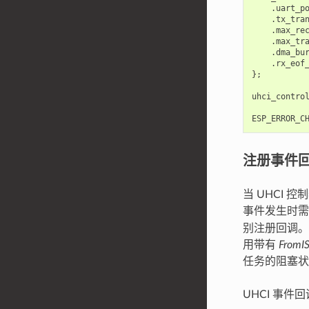
.
uart_p
.
tx_tra
.
max_re
.
max_tr
.
dma_bu
.
rx_eof
};
uhci_contro
ESP_ERROR_C
注册事件
当 UHCI
事件发生时
别注册回调。
用带有
FromI
任务的阻塞状
UHCI 事件