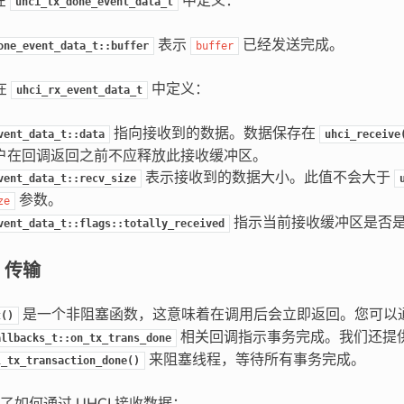
在
中定义：
uhci_tx_done_event_data_t
表示
已经发送完成。
one_event_data_t::buffer
buffer
在
中定义：
uhci_rx_event_data_t
指向接收到的数据。数据保存在
vent_data_t::data
uhci_receive
户在回调返回之前不应释放此接收缓冲区。
表示接收到的数据大小。此值不会大于
vent_data_t::recv_size
参数。
ze
指示当前接收缓冲区是否
vent_data_t::flags::totally_received
I 传输
是一个非阻塞函数，这意味着在调用后会立即返回。您可以
t()
相关回调指示事务完成。我们还提
allbacks_t::on_tx_trans_done
来阻塞线程，等待所有事务完成。
l_tx_transaction_done()
了如何通过 UHCI 接收数据：