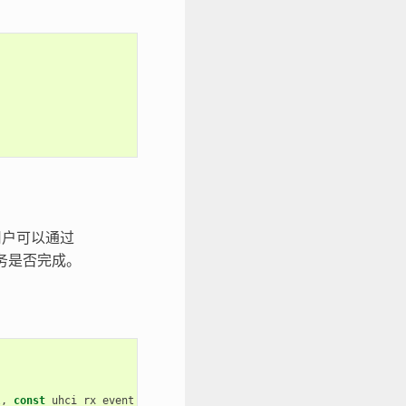
用户可以通过
务是否完成。
l
,
const
uhci_rx_event_data_t
*
edata
,
void
*
user_ctx
)