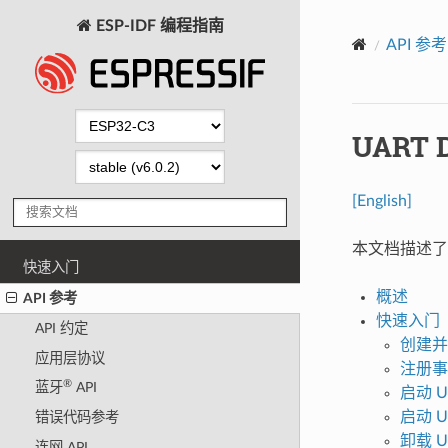
ESP-IDF 编程指南
API 参考
UART 
[English]
本文档描述了 
快速入门
概述
API 参考
快速入门
API 约定
创建并
应用层协议
注册事
®
蓝牙
API
启动 U
启动 U
错误代码参考
卸载 U
连网 API