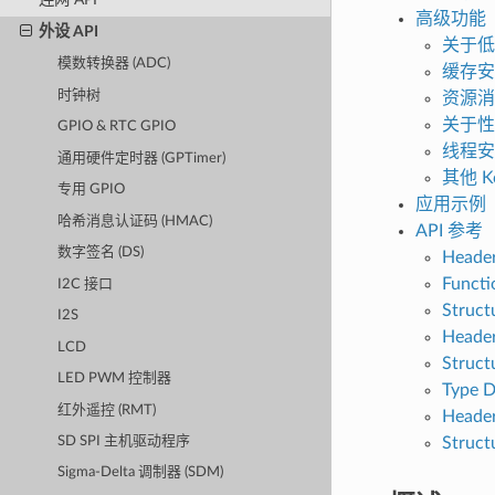
高级功能
外设 API
关于低
模数转换器 (ADC)
缓存安
时钟树
资源消
关于性
GPIO & RTC GPIO
线程安
通用硬件定时器 (GPTimer)
其他 Kc
专用 GPIO
应用示例
哈希消息认证码 (HMAC)
API 参考
数字签名 (DS)
Header
Functi
I2C 接口
Struct
I2S
Header
LCD
Struct
LED PWM 控制器
Type D
红外遥控 (RMT)
Header
Struct
SD SPI 主机驱动程序
Sigma-Delta 调制器 (SDM)