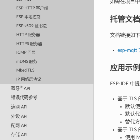
如需在项目中添
ESP HTTP 客户端
托管文档
ESP 本地控制
ESP x509 证书包
文档链接如下
HTTP 服务器
HTTPS 服务器
esp-mqtt
ICMP 回显
mDNS 服务
应用示例
Mbed TLS
IP 网络层协议
ESP-IDF
®
蓝牙
API
错误代码参考
基于 TL
默认使
连网 API
默认
外设 API
替代方案
配网 API
基于 TLS
存储 API
使用 