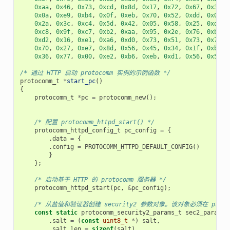
0xaa
,
0x46
,
0x73
,
0xcd
,
0x8d
,
0x17
,
0x72
,
0x67
,
0x32
,
0x0a
,
0xe9
,
0xb4
,
0x0f
,
0xeb
,
0x70
,
0x52
,
0xdd
,
0x0a
,
0x2a
,
0x3c
,
0xc4
,
0x5d
,
0x42
,
0x05
,
0x58
,
0x25
,
0xd3
,
0xc8
,
0x9f
,
0xc7
,
0xb2
,
0xaa
,
0x95
,
0x2e
,
0x76
,
0xb3
,
0xd2
,
0x16
,
0xe1
,
0xa6
,
0xd0
,
0x73
,
0x51
,
0x73
,
0x79
,
0x70
,
0x27
,
0xe7
,
0x8d
,
0x56
,
0x45
,
0x34
,
0x1f
,
0xb9
,
0x36
,
0x77
,
0x00
,
0xe2
,
0xb6
,
0xeb
,
0xd1
,
0x56
,
0x50
,
/* 通过 HTTP 启动 protocomm 实例的示例函数 */
protocomm_t
*
start_pc
()
{
protocomm_t
*
pc
=
protocomm_new
();
/* 配置 protocomm_httpd_start() */
protocomm_httpd_config_t
pc_config
=
{
.
data
=
{
.
config
=
PROTOCOMM_HTTPD_DEFAULT_CONFIG
()
}
};
/* 启动基于 HTTP 的 protocomm 服务器 */
protocomm_httpd_start
(
pc
,
&
pc_config
);
/* 从盐值和验证器创建 security2 参数对象。该对象必须在 p
const
static
protocomm_security2_params_t
sec2_params
.
salt
=
(
const
uint8_t
*
)
salt
,
.
salt_len
=
sizeof
(
salt
),