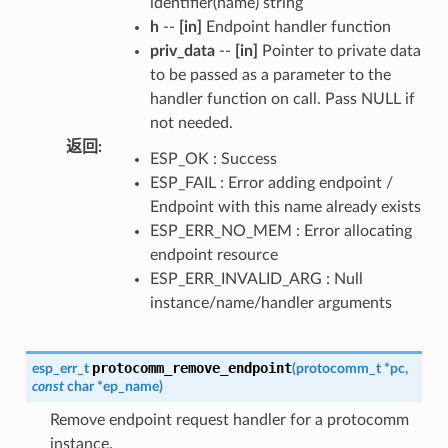
identifier(name) string
h
--
[in]
Endpoint handler function
priv_data
--
[in]
Pointer to private data
to be passed as a parameter to the
handler function on call. Pass NULL if
not needed.
返回
:
ESP_OK : Success
ESP_FAIL : Error adding endpoint /
Endpoint with this name already exists
ESP_ERR_NO_MEM : Error allocating
endpoint resource
ESP_ERR_INVALID_ARG : Null
instance/name/handler arguments
protocomm_remove_endpoint
esp_err_t
(
protocomm_t
*
pc
,
const
char
*
ep_name
)
Remove endpoint request handler for a protocomm
instance.