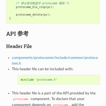
/* 停止低功耗蓝牙 protocomm 服务 */
protocomm_ble_stop
(
pc
);
protocomm_delete
(
pc
);
}
API 参考
Header File
components/protocomm/include/common/protoco
mm.h
This header file can be included with:
#include
"protocomm.h"
This header file is a part of the API provided by the
component. To declare that your
protocomm
component depends on
, add the
protocomm