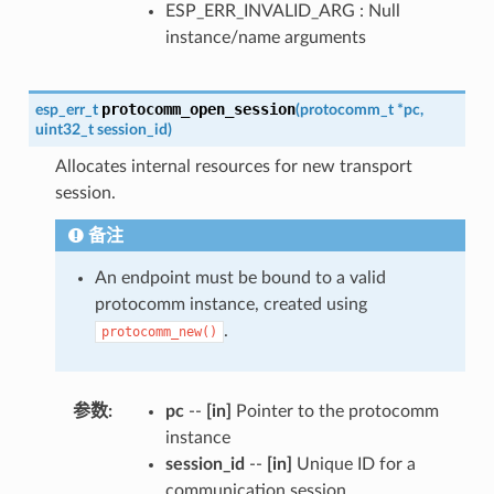
ESP_ERR_INVALID_ARG : Null
instance/name arguments
protocomm_open_session
esp_err_t
(
protocomm_t
*
pc
,
uint32_t
session_id
)
Allocates internal resources for new transport
session.
备注
An endpoint must be bound to a valid
protocomm instance, created using
.
protocomm_new()
参数
:
pc
--
[in]
Pointer to the protocomm
instance
session_id
--
[in]
Unique ID for a
communication session