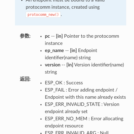
protocomm instance, created using
.
protocomm_new()
参数
:
pc
--
[in]
Pointer to the protocomm
instance
ep_name
--
[in]
Endpoint
identifier(name) string
version
--
[in]
Version identifier(name)
string
返回
:
ESP_OK : Success
ESP_FAIL : Error adding endpoint /
Endpoint with this name already exists
ESP_ERR_INVALID_STATE : Version
endpoint already set
ESP_ERR_NO_MEM : Error allocating
endpoint resource
ESP_ERR_INVALID_ARG : Null