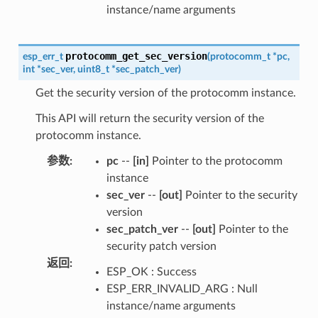
instance/name arguments
protocomm_get_sec_version
esp_err_t
(
protocomm_t
*
pc
,
int
*
sec_ver
,
uint8_t
*
sec_patch_ver
)
Get the security version of the protocomm instance.
This API will return the security version of the
protocomm instance.
参数
:
pc
--
[in]
Pointer to the protocomm
instance
sec_ver
--
[out]
Pointer to the security
version
sec_patch_ver
--
[out]
Pointer to the
security patch version
返回
:
ESP_OK : Success
ESP_ERR_INVALID_ARG : Null
instance/name arguments