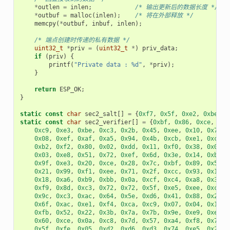
*
outlen
=
inlen
;
/* 输出更新后的数据长度 */
*
outbuf
=
malloc
(
inlen
);
/* 将在外部释放 */
memcpy
(
*
outbuf
,
inbuf
,
inlen
);
/* 端点创建时传递的私有数据 */
uint32_t
*
priv
=
(
uint32_t
*
)
priv_data
;
if
(
priv
)
{
printf
(
"Private data : %d"
,
*
priv
);
}
return
ESP_OK
;
}
static
const
char
sec2_salt
[]
=
{
0xf7
,
0x5f
,
0xe2
,
0xbe
,
0
static
const
char
sec2_verifier
[]
=
{
0xbf
,
0x86
,
0xce
,
0x6
0xc9
,
0xe3
,
0xbe
,
0xc3
,
0x2b
,
0x45
,
0xee
,
0x10
,
0x74
,
0x08
,
0xef
,
0xaf
,
0xa5
,
0x94
,
0x4b
,
0xcb
,
0xe1
,
0xce
,
0xb2
,
0xf2
,
0x80
,
0x02
,
0xdd
,
0x11
,
0xf0
,
0x38
,
0x0e
,
0x03
,
0xe8
,
0x51
,
0x72
,
0xef
,
0x6d
,
0x3e
,
0x14
,
0xb9
,
0x9f
,
0xe3
,
0x20
,
0xce
,
0x28
,
0x7c
,
0xbf
,
0x89
,
0x50
,
0x21
,
0x99
,
0xf1
,
0xee
,
0x71
,
0x2f
,
0xcc
,
0x93
,
0x16
,
0x18
,
0xa6
,
0xb9
,
0xbb
,
0x0a
,
0xcf
,
0xc4
,
0xa8
,
0x32
,
0xf9
,
0x8d
,
0xc3
,
0x72
,
0x72
,
0x5f
,
0xe5
,
0xee
,
0xc3
,
0x9c
,
0xc3
,
0xac
,
0x64
,
0x5e
,
0xd6
,
0x41
,
0x88
,
0x2f
,
0x6f
,
0xac
,
0xe1
,
0xf4
,
0xca
,
0xc9
,
0x07
,
0x04
,
0x11
,
0xfb
,
0x52
,
0x22
,
0x3b
,
0x7a
,
0x7b
,
0x9e
,
0xe9
,
0xee
,
0x60
,
0xce
,
0x0a
,
0xc8
,
0x7d
,
0x57
,
0xa4
,
0xf8
,
0x77
,
0x5f
,
0xfe
,
0x05
,
0xd2
,
0xd6
,
0xd3
,
0x74
,
0xe5
,
0x2e
,