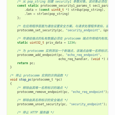
/* 从 pop_string 创建 security1 参数对象。该对象必
const
static
protocomm_security1_params_t
sec1_params
.
data
=
(
const
uint8_t
*
)
strdup
(
pop_string
),
.
len
=
strlen
(
pop_string
)
};
/* 在应用程序层面为通信设置安全方案。与请求处理程序类似，设置安全方案会创
protocomm_set_security
(
pc
,
"security_endpoint"
,
&
proto
/* 传递给端点的私有数据必须在 protocomm 端点作用域内有效
static
uint32_t
priv_data
=
1234
;
/* 为 protocomm 实例添加一个新端点，该端点由唯一名称标
protocomm_add_endpoint
(
pc
,
"echo_req_endpoint"
,
echo_req_handler
,
(
void
*
)
&
pri
return
pc
;
}
/* 停止 protocomm 实例的示例函数 */
void
stop_pc
(
protocomm_t
*
pc
)
{
/* 移除由其唯一名称标识的端点 */
protocomm_remove_endpoint
(
pc
,
"echo_req_endpoint"
);
/* 移除由其名称标识的安全端点 */
protocomm_unset_security
(
pc
,
"security_endpoint"
);
/* 停止 HTTP 服务器 */