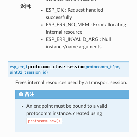
返回
:
ESP_OK : Request handled
successfully
ESP_ERR_NO_MEM : Error allocating
internal resource
ESP_ERR_INVALID_ARG : Null
instance/name arguments
protocomm_close_session
esp_err_t
(
protocomm_t
*
pc
,
uint32_t
session_id
)
Frees internal resources used by a transport session.
备注
An endpoint must be bound to a valid
protocomm instance, created using
.
protocomm_new()