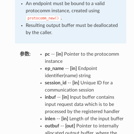
An endpoint must be bound to a valid
protocomm instance, created using
.
protocomm_new()
Resulting output buffer must be deallocated
by the caller.
参数
:
pc
--
[in]
Pointer to the protocomm
instance
ep_name
--
[in]
Endpoint
identifier(name) string
session_id
--
[in]
Unique ID for a
communication session
inbuf
--
[in]
Input buffer contains
input request data which is to be
processed by the registered handler
inlen
--
[in]
Length of the input buffer
outbuf
--
[out]
Pointer to internally
allocated output buffer, where the