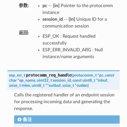
参数
:
pc
--
[in]
Pointer to the protocomm
instance
session_id
--
[in]
Unique ID for a
communication session
返回
:
ESP_OK : Request handled
successfully
ESP_ERR_INVALID_ARG : Null
instance/name arguments
protocomm_req_handle
esp_err_t
(
protocomm_t
*
pc
,
const
char
*
ep_name
,
uint32_t
session_id
,
const
uint8_t
*
inbuf
,
ssize_t
inlen
,
uint8_t
*
*
outbuf
,
ssize_t
*
outlen
)
Calls the registered handler of an endpoint session
for processing incoming data and generating the
response.
备注