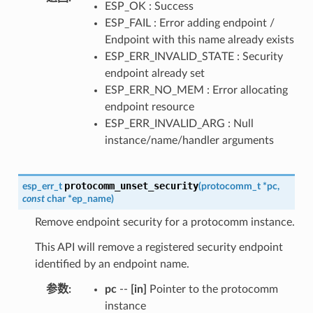
ESP_OK : Success
ESP_FAIL : Error adding endpoint /
Endpoint with this name already exists
ESP_ERR_INVALID_STATE : Security
endpoint already set
ESP_ERR_NO_MEM : Error allocating
endpoint resource
ESP_ERR_INVALID_ARG : Null
instance/name/handler arguments
protocomm_unset_security
esp_err_t
(
protocomm_t
*
pc
,
const
char
*
ep_name
)
Remove endpoint security for a protocomm instance.
This API will remove a registered security endpoint
identified by an endpoint name.
参数
:
pc
--
[in]
Pointer to the protocomm
instance