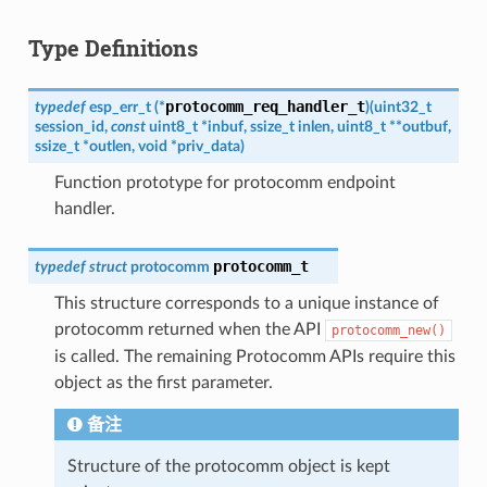
Type Definitions
protocomm_req_handler_t
typedef
esp_err_t
(
*
)
(
uint32_t
session_id
,
const
uint8_t
*
inbuf
,
ssize_t
inlen
,
uint8_t
*
*
outbuf
,
ssize_t
*
outlen
,
void
*
priv_data
)
Function prototype for protocomm endpoint
handler.
protocomm_t
typedef
struct
protocomm
This structure corresponds to a unique instance of
protocomm returned when the API
protocomm_new()
is called. The remaining Protocomm APIs require this
object as the first parameter.
备注
Structure of the protocomm object is kept