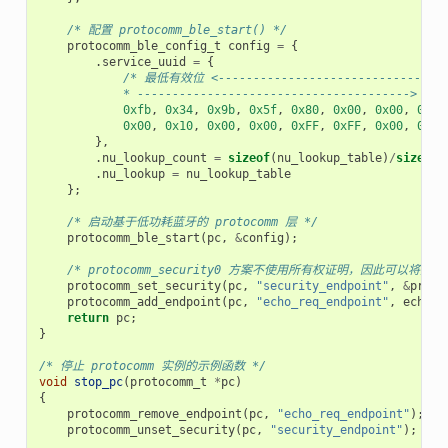
/* 配置 protocomm_ble_start() */
protocomm_ble_config_t
config
=
{
.
service_uuid
=
{
/* 最低有效位 <---------------------------------
            * ---------------------------------------> 
0xfb
,
0x34
,
0x9b
,
0x5f
,
0x80
,
0x00
,
0x00
,
0x80
0x00
,
0x10
,
0x00
,
0x00
,
0xFF
,
0xFF
,
0x00
,
0x00
},
.
nu_lookup_count
=
sizeof
(
nu_lookup_table
)
/
sizeof
(
.
nu_lookup
=
nu_lookup_table
};
/* 启动基于低功耗蓝牙的 protocomm 层 */
protocomm_ble_start
(
pc
,
&
config
);
/* protocomm_security0 方案不使用所有权证明，因此可以将其保持
protocomm_set_security
(
pc
,
"security_endpoint"
,
&
proto
protocomm_add_endpoint
(
pc
,
"echo_req_endpoint"
,
echo_r
return
pc
;
}
/* 停止 protocomm 实例的示例函数 */
void
stop_pc
(
protocomm_t
*
pc
)
{
protocomm_remove_endpoint
(
pc
,
"echo_req_endpoint"
);
protocomm_unset_security
(
pc
,
"security_endpoint"
);