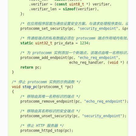
.
verifier
=
(
const
uint8_t
*
)
verifier
,
.
verifier_len
=
sizeof
(
verifier
),
};
/* 在应用程序层面为通信设置安全方案。与请求处理程序类似，设置安全方案会创
protocomm_set_security
(
pc
,
"security_endpoint"
,
&
proto
/* 传递给端点的私有数据必须在 protocomm 端点作用域内有效
static
uint32_t
priv_data
=
1234
;
/* 为 protocomm 实例添加一个新端点，该端点由唯一名称标
protocomm_add_endpoint
(
pc
,
"echo_req_endpoint"
,
echo_req_handler
,
(
void
*
)
&
pri
return
pc
;
}
/* 停止 protocomm 实例的示例函数 */
void
stop_pc
(
protocomm_t
*
pc
)
{
/* 移除由其唯一名称标识的端点 */
protocomm_remove_endpoint
(
pc
,
"echo_req_endpoint"
);
/* 移除由其名称标识的安全端点 */
protocomm_unset_security
(
pc
,
"security_endpoint"
);
/* 停止 HTTP 服务器 */
protocomm_httpd_stop
(
pc
);