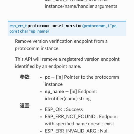
instance/name/handler arguments
protocomm_unset_version
esp_err_t
(
protocomm_t
*
pc
,
const
char
*
ep_name
)
Remove version verification endpoint from a
protocomm instance.
This API will remove a registered version endpoint
identified by an endpoint name.
参数
:
pc
--
[in]
Pointer to the protocomm
instance
ep_name
--
[in]
Endpoint
identifier(name) string
返回
:
ESP_OK : Success
ESP_ERR_NOT_FOUND : Endpoint
with specified name doesn't exist
ESP_ERR_INVALID_ARG : Null