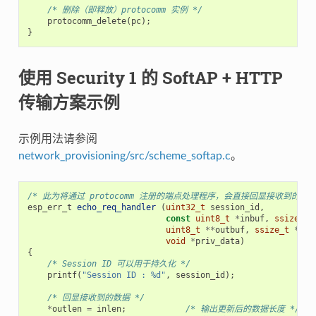
/* 删除（即释放）protocomm 实例 */
protocomm_delete
(
pc
);
}
使用 Security 1 的 SoftAP + HTTP
传输方案示例
示例用法请参阅
network_provisioning/src/scheme_softap.c
。
/* 此为将通过 protocomm 注册的端点处理程序，会直接回显接收到的数据
esp_err_t
echo_req_handler
(
uint32_t
session_id
,
const
uint8_t
*
inbuf
,
ssize_t
uint8_t
**
outbuf
,
ssize_t
*
out
void
*
priv_data
)
{
/* Session ID 可以用于持久化 */
printf
(
"Session ID : %d"
,
session_id
);
/* 回显接收到的数据 */
*
outlen
=
inlen
;
/* 输出更新后的数据长度 */