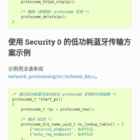
protocomm_httpd_stop
(
pc
);
/* 删除（即释放）protocomm 实例 */
protocomm_delete
(
pc
);
}
使用 Security 0 的低功耗蓝牙传输方
案示例
示例用法请参阅
network_provisioning/src/scheme_ble.c
。
/* 通过低功耗蓝牙启动安全 protocomm 实例的示例函数 */
protocomm_t
*
start_pc
()
{
protocomm_t
*
pc
=
protocomm_new
();
/* 端点 UUID */
protocomm_ble_name_uuid_t
nu_lookup_table
[]
=
{
{
"security_endpoint"
,
0xFF51
},
{
"echo_req_endpoint"
,
0xFF52
}
};