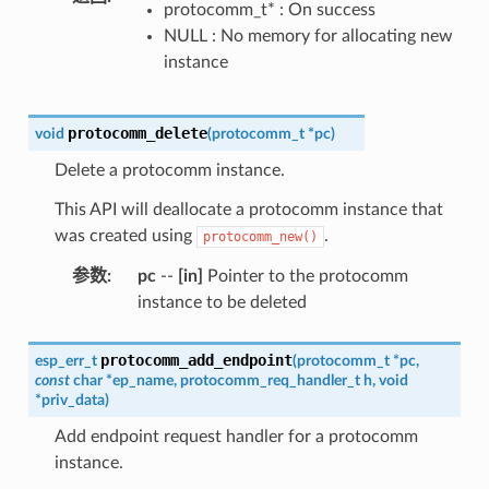
protocomm_t* : On success
NULL : No memory for allocating new
instance
protocomm_delete
void
(
protocomm_t
*
pc
)
Delete a protocomm instance.
This API will deallocate a protocomm instance that
was created using
.
protocomm_new()
参数
:
pc
--
[in]
Pointer to the protocomm
instance to be deleted
protocomm_add_endpoint
esp_err_t
(
protocomm_t
*
pc
,
const
char
*
ep_name
,
protocomm_req_handler_t
h
,
void
*
priv_data
)
Add endpoint request handler for a protocomm
instance.