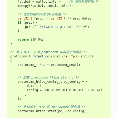
*
outbuf
=
malloc
(
inlen
);
/* 将在外部释放 */
memcpy
(
*
outbuf
,
inbuf
,
inlen
);
/* 端点创建时传递的私有数据 */
uint32_t
*
priv
=
(
uint32_t
*
)
priv_data
;
if
(
priv
)
{
printf
(
"Private data : %d"
,
*
priv
);
}
return
ESP_OK
;
}
/* 通过 HTTP 启动 protocomm 实例的示例函数 */
protocomm_t
*
start_pc
(
const
char
*
pop_string
)
{
protocomm_t
*
pc
=
protocomm_new
();
/* 配置 protocomm_httpd_start() */
protocomm_httpd_config_t
pc_config
=
{
.
data
=
{
.
config
=
PROTOCOMM_HTTPD_DEFAULT_CONFIG
()
}
};
/* 启动基于 HTTP 的 protocomm 服务器 */
protocomm_httpd_start
(
pc
,
&
pc_config
);