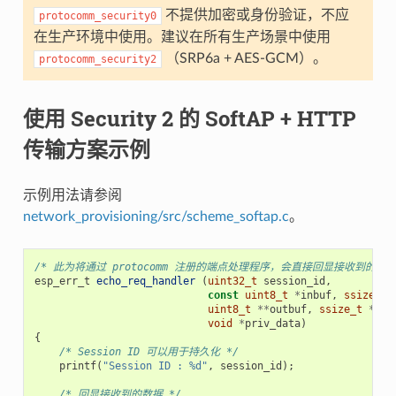
不提供加密或身份验证，不应
protocomm_security0
在生产环境中使用。建议在所有生产场景中使用
（SRP6a + AES-GCM）。
protocomm_security2
使用 Security 2 的 SoftAP + HTTP
传输方案示例
示例用法请参阅
network_provisioning/src/scheme_softap.c
。
/* 此为将通过 protocomm 注册的端点处理程序，会直接回显接收到的数据
esp_err_t
echo_req_handler
(
uint32_t
session_id
,
const
uint8_t
*
inbuf
,
ssize_t
uint8_t
**
outbuf
,
ssize_t
*
out
void
*
priv_data
)
{
/* Session ID 可以用于持久化 */
printf
(
"Session ID : %d"
,
session_id
);
/* 回显接收到的数据 */