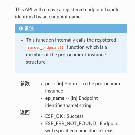
This API will remove a registered endpoint handler
identified by an endpoint name.
备注
This function internally calls the registered
function which is a
remove_endpoint()
member of the protocomm_t instance
structure.
参数
:
pc
--
[in]
Pointer to the protocomm
instance
ep_name
--
[in]
Endpoint
identifier(name) string
返回
:
ESP_OK : Success
ESP_ERR_NOT_FOUND : Endpoint
with specified name doesn't exist