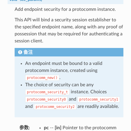
Add endpoint security for a protocomm instance.
This API will bind a security session establisher to
the specified endpoint name, along with any proof of
possession that may be required for authenticating a
session client.
备注
An endpoint must be bound to a valid
protocomm instance, created using
.
protocomm_new()
The choice of security can be any
instance. Choices
protocomm_security_t
and
protocomm_security0
protocomm_security1
and
are readily available.
protocomm_security2
参数
:
pc
--
[in]
Pointer to the protocomm