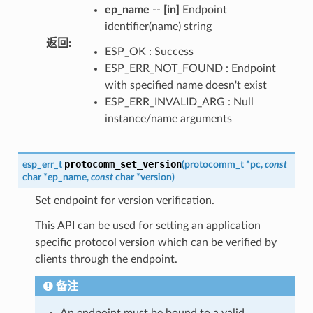
ep_name
--
[in]
Endpoint
identifier(name) string
返回
:
ESP_OK : Success
ESP_ERR_NOT_FOUND : Endpoint
with specified name doesn't exist
ESP_ERR_INVALID_ARG : Null
instance/name arguments
protocomm_set_version
esp_err_t
(
protocomm_t
*
pc
,
const
char
*
ep_name
,
const
char
*
version
)
Set endpoint for version verification.
This API can be used for setting an application
specific protocol version which can be verified by
clients through the endpoint.
备注
An endpoint must be bound to a valid