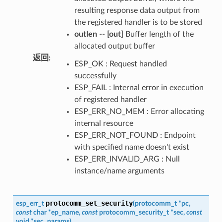
resulting response data output from
the registered handler is to be stored
outlen
--
[out]
Buffer length of the
allocated output buffer
返回
:
ESP_OK : Request handled
successfully
ESP_FAIL : Internal error in execution
of registered handler
ESP_ERR_NO_MEM : Error allocating
internal resource
ESP_ERR_NOT_FOUND : Endpoint
with specified name doesn't exist
ESP_ERR_INVALID_ARG : Null
instance/name arguments
protocomm_set_security
esp_err_t
(
protocomm_t
*
pc
,
const
char
*
ep_name
,
const
protocomm_security_t
*
sec
,
const
void
*
sec_params
)