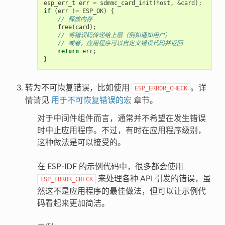
esp_err_t
err
=
sdmmc_card_init
(
host
,
&
card
);
if
(
err
!=
ESP_OK
)
{
// 释放内存
free
(
card
);
// 将错误码传递给上层（例如通知用户）
// 或者，应用程序可以自定义错误代码并返回
return
err
;
}
转为不可恢复错误，比如使用
。详
ESP_ERROR_CHECK
情请见
用于不可恢复错误的宏
章节。
对于中间件组件而言，通常并不希望在发生错误
时中止应用程序。不过，有时在应用程序级别，
这种做法是可以接受的。
在 ESP-IDF 的示例代码中，很多都会使用
来处理各种 API 引发的错误，虽
ESP_ERROR_CHECK
然这不是应用程序的最佳做法，但可以让示例代
码看起来更加简洁。