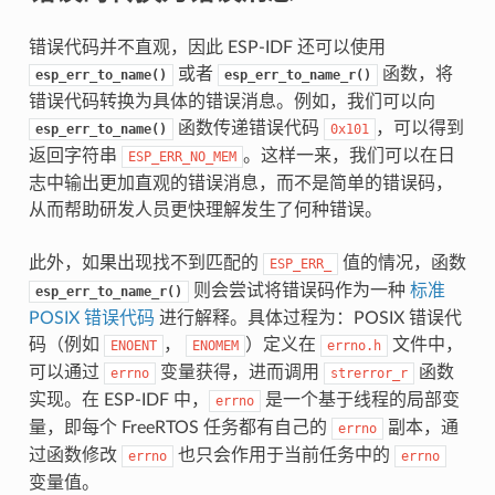
错误代码并不直观，因此 ESP-IDF 还可以使用
或者
函数，将
esp_err_to_name()
esp_err_to_name_r()
错误代码转换为具体的错误消息。例如，我们可以向
函数传递错误代码
，可以得到
esp_err_to_name()
0x101
返回字符串
。这样一来，我们可以在日
ESP_ERR_NO_MEM
志中输出更加直观的错误消息，而不是简单的错误码，
从而帮助研发人员更快理解发生了何种错误。
此外，如果出现找不到匹配的
值的情况，函数
ESP_ERR_
则会尝试将错误码作为一种
标准
esp_err_to_name_r()
POSIX 错误代码
进行解释。具体过程为：POSIX 错误代
码（例如
，
）定义在
文件中，
ENOENT
ENOMEM
errno.h
可以通过
变量获得，进而调用
函数
errno
strerror_r
实现。在 ESP-IDF 中，
是一个基于线程的局部变
errno
量，即每个 FreeRTOS 任务都有自己的
副本，通
errno
过函数修改
也只会作用于当前任务中的
errno
errno
变量值。