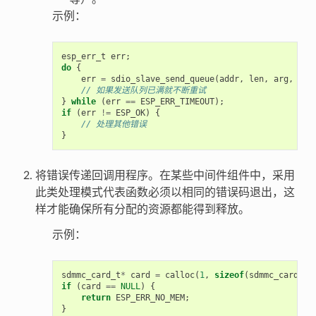
示例：
esp_err_t
err
;
do
{
err
=
sdio_slave_send_queue
(
addr
,
len
,
arg
,
tim
// 如果发送队列已满就不断重试
}
while
(
err
==
ESP_ERR_TIMEOUT
);
if
(
err
!=
ESP_OK
)
{
// 处理其他错误
}
将错误传递回调用程序。在某些中间件组件中，采用
此类处理模式代表函数必须以相同的错误码退出，这
样才能确保所有分配的资源都能得到释放。
示例：
sdmmc_card_t
*
card
=
calloc
(
1
,
sizeof
(
sdmmc_card_t
)
if
(
card
==
NULL
)
{
return
ESP_ERR_NO_MEM
;
}