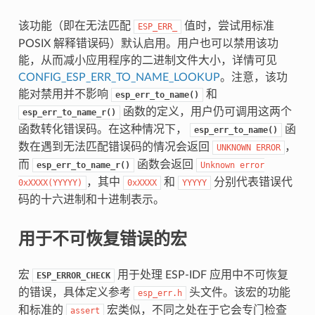
该功能（即在无法匹配
值时，尝试用标准
ESP_ERR_
POSIX 解释错误码）默认启用。用户也可以禁用该功
能，从而减小应用程序的二进制文件大小，详情可见
CONFIG_ESP_ERR_TO_NAME_LOOKUP
。注意，该功
能对禁用并不影响
和
esp_err_to_name()
函数的定义，用户仍可调用这两个
esp_err_to_name_r()
函数转化错误码。在这种情况下，
函
esp_err_to_name()
数在遇到无法匹配错误码的情况会返回
，
UNKNOWN
ERROR
而
函数会返回
esp_err_to_name_r()
Unknown
error
，其中
和
分别代表错误代
0xXXXX(YYYYY)
0xXXXX
YYYYY
码的十六进制和十进制表示。
用于不可恢复错误的宏
宏
用于处理 ESP-IDF 应用中不可恢复
ESP_ERROR_CHECK
的错误，具体定义参考
头文件。该宏的功能
esp_err.h
和标准的
宏类似，不同之处在于它会专门检查
assert